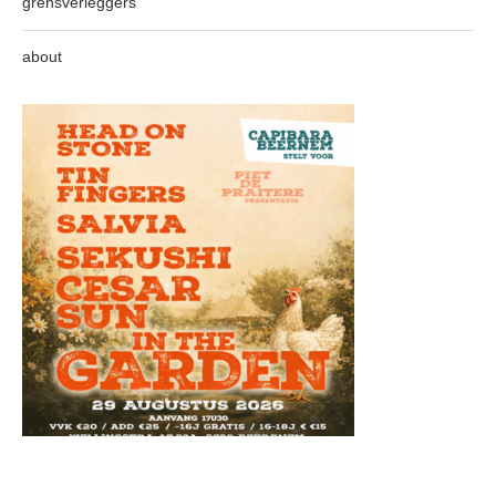
grensverleggers
about