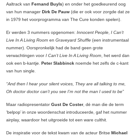
Aaltrack van
Fernand Buyls
) en onder het goedkeurend oog
van hun manager
Dirk De Pauw
(die er ook voor zorgde dat ze
in 1979 het voorprogramma van The Cure konden spelen).
Er werden 3 nummers opgenomen:
Innocent People
,
I Can’t
Live In A Living Room
en
Graveyard Shuffle
(een instrumentaal
nummer). Oorspronkelijk had de band geen grote
verwachtingen voor
I Can’t Live In A Living Room
, het werd dan
ook een b-kantje.
Peter Slabbinck
noemde het zelfs de c-kant
van hun single.
“And then I hear your silent voices, They are all talking to me,
Oh doctor doctor can’t you see I’m not the man I used to be”
Maar radiopresentator
Gust De Coster
, dé man die de term
‘belpop’ in onze woordenschat introduceerde, gaf het nummer
airplay, waardoor het uitgroeide tot een ware culthit.
De inspiratie voor de tekst kwam van de acteur Britse
Michael