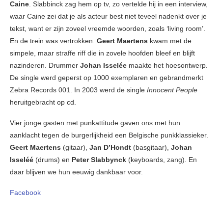
Caine
. Slabbinck zag hem op tv, zo vertelde hij in een interview,
waar Caine zei dat je als acteur best niet teveel nadenkt over je
tekst, want er zijn zoveel vreemde woorden, zoals ‘living room’.
En de trein was vertrokken.
Geert Maertens
kwam met de
simpele, maar straffe riff die in zovele hoofden bleef en blijft
nazinderen. Drummer
Johan Isselée
maakte het hoesontwerp.
De single werd geperst op 1000 exemplaren en gebrandmerkt
Zebra Records 001. In 2003 werd de single
Innocent People
heruitgebracht op cd.
Vier jonge gasten met punkattitude gaven ons met hun
aanklacht tegen de burgerlijkheid een Belgische punkklassieker.
Geert Maertens
(gitaar),
Jan D’Hondt
(basgitaar),
Johan
Isseléé
(drums) en
Peter Slabbynck
(keyboards, zang). En
daar blijven we hun eeuwig dankbaar voor.
Facebook