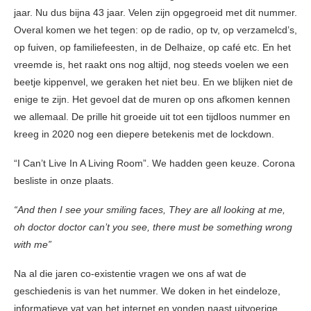
jaar. Nu dus bijna 43 jaar. Velen zijn opgegroeid met dit nummer.
Overal komen we het tegen: op de radio, op tv, op verzamelcd’s,
op fuiven, op familiefeesten, in de Delhaize, op café etc. En het
vreemde is, het raakt ons nog altijd, nog steeds voelen we een
beetje kippenvel, we geraken het niet beu. En we blijken niet de
enige te zijn. Het gevoel dat de muren op ons afkomen kennen
we allemaal. De prille hit groeide uit tot een tijdloos nummer en
kreeg in 2020 nog een diepere betekenis met de lockdown.
“I Can’t Live In A Living Room”. We hadden geen keuze. Corona
besliste in onze plaats.
“And then I see your smiling faces, They are all looking at me,
oh doctor doctor can’t you see, there must be something wrong
with me”
Na al die jaren co-existentie vragen we ons af wat de
geschiedenis is van het nummer. We doken in het eindeloze,
informatieve vat van het internet en vonden naast uitvoerige