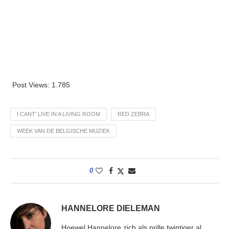
Post Views:
1.785
I CANT' LIVE IN A LIVING ROOM
RED ZEBRA
WEEK VAN DE BELGISCHE MUZIEK
0
HANNELORE DIELEMAN
Hoewel Hannelore zich als prille twintiger al