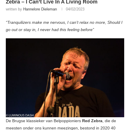
Zebra – I Can’t Live In A Living Room
written by
Hannelore Dieleman
04/02/2023
“Tranquilizers make me nervous, I can’t relax no more, Should I
go out or stay in, I never had this feeling before”
De Brugse klassieker van Belpoppioniers
Red Zebra
, die de
meesten onder ons kunnen meezingen, bestond in 2020 40