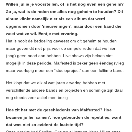
Willen jullie je voorstellen, of is het nog even een geheim?
Zo ja, wat is de reden om alles nog geheim te houden? Dit
album klinkt namelijk niet als een album dat werd
opgenomen door ‘nieuwelingen’, maar door een band die
weet wat ze wil. Eentje met ervaring.
Het is nooit de bedoeling geweest om dit geheim te houden
maar geven dit niet prijs voor de simpele reden dat we hier
(nog) geen nood aan hebben. Live shows zijn helaas niet
mogelijk in deze periode. Malfested is zeker geen ééndagsvlieg
maar voorlopig meer een “studioproject” dan een fulltime band.
Het klopt dat we elk al wat jaren ervaring hebben met
verschillende andere bands en projecten en sommige zijn daar
nog steeds zeer actief mee bezig.
Hoe zit het met de geschiedenis van Malfested? Hoe
kwamen jullie ‘samen’, hoe gebeurden de repetities, want
dat was niet zo evident de laatste tijd?
Onze gitarist had Shallow Graves al kant en klaar. Hij en onze