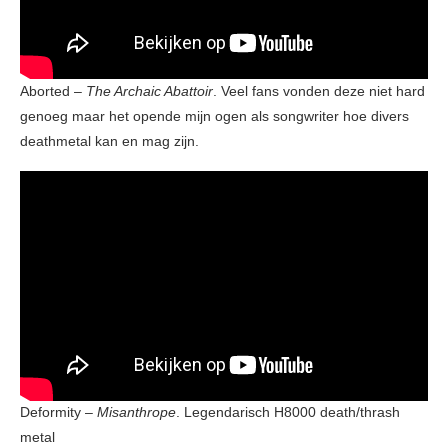
Aborted –
The Archaic Abattoir
. Veel fans vonden deze niet hard
genoeg maar het opende mijn ogen als songwriter hoe divers
deathmetal kan en mag zijn.
Deformity –
Misanthrope
. Legendarisch H8000 death/thrash
metal