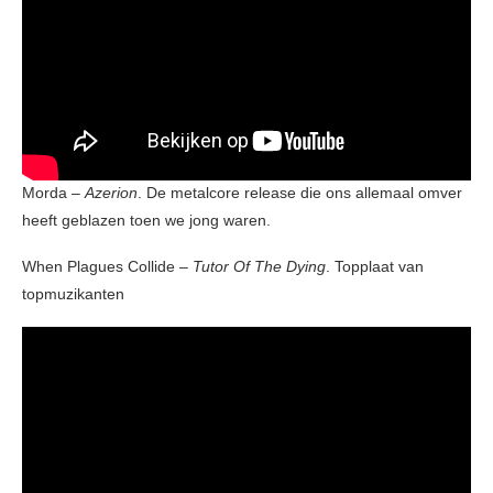
Morda –
Azerion
. De metalcore release die ons allemaal omver
heeft geblazen toen we jong waren.
When Plagues Collide –
Tutor Of The Dying
. Topplaat van
topmuzikanten