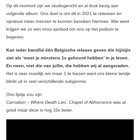
Op dit moment zijn we studiogericht en al druk bezig aan
volgende album. Ons doel is om dit in 2021 te releasen en
opnieuw meer mensen te kunnen bereiken hiermee. Wie weet
krijgen we zo een mooi aanbod om ons op het podium te
begeven.
Kan ieder bandlid één Belgische release geven die hij/zij/x
ziet als ‘moet je minstens 1x gehoord hebben’ in je leven.
En neen, niet die van jullie, die hebben wij al aangeraden.
Het is zeer moeilijk om maar 1 te kiezen want ons kleine landje
blinkt uit in veel verschillende subgenres.
Ons lijstje zou zijn:
Carnation –
Where Death Lies
.
Chapel of Abhorrence
was al
goed maar deze is nog 10x beter.