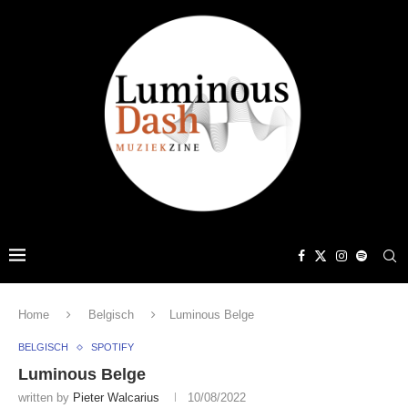
Home
Belgisch
Luminous Belge
BELGISCH
SPOTIFY
Luminous Belge
written by
Pieter Walcarius
10/08/2022