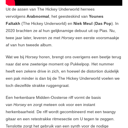
Uit de assen van The Hickey Underworld herrees
vervolgens
Arabnormal
, het geesteskind van
Younes
Faltakh
(The Hickey Underworld) en
Niek Meul
(
Das Pop
). In
2020 brachten ze al hun gelijknamige debuut uit op Pias. Nu,
twee jaar later, leveren ze met
Horsey
een eerste voorsmaakje
af van hun tweede album.
Wat we bij
Horsey
horen, brengt ons overigens een beetje terug
naar dat ene zweterige moment op Pukkelpop. Het nummer
heeft een zekere drive in zich, en hoewel de distortion duidelijk
een pak minder is dan bij de The Hickey Underworld voelen we
toch diezelfde strakke ruggengraat.
Een herkenbare Midden-Oosterse riff vormt de basis
van
Horsey
en zorgt meteen ook voor een instant
herkenbaarheid. De riff wordt gecombineerd met een twangy
gitaar en een retestrakke ritmesectie om U tegen te zeggen.
Tenslotte zorgt het gebruik van een synth voor de nodige