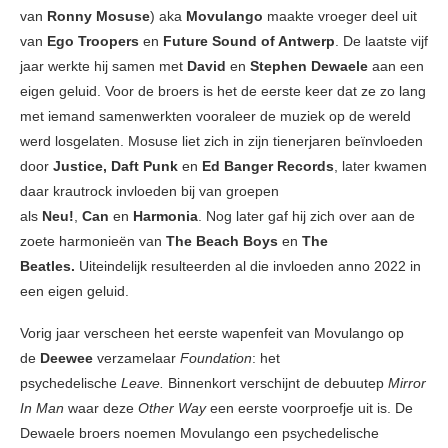
van
Ronny Mosuse
) aka
Movulango
maakte vroeger deel uit
van
Ego Troopers
en
Future Sound of Antwerp
. De laatste vijf
jaar werkte hij samen met
David
en
Stephen Dewaele
aan een
eigen geluid. Voor de broers is het de eerste keer dat ze zo lang
met iemand samenwerkten vooraleer de muziek op de wereld
werd losgelaten. Mosuse liet zich in zijn tienerjaren beïnvloeden
door
Justice, Daft Punk
en
Ed Banger Records
, later kwamen
daar krautrock invloeden bij van groepen
als
Neu!
,
Can
en
Harmonia
. Nog later gaf hij zich over aan de
zoete harmonieën van
The Beach Boys
en
The
Beatles.
Uiteindelijk resulteerden al die invloeden anno 2022 in
een eigen geluid.
Vorig jaar verscheen het eerste wapenfeit van Movulango op
de
Deewee
verzamelaar
Foundation
: het
psychedelische
Leave.
Binnenkort verschijnt de debuutep
Mirror
In Man
waar deze
Other Way
een eerste voorproefje uit is. De
Dewaele broers noemen Movulango een psychedelische