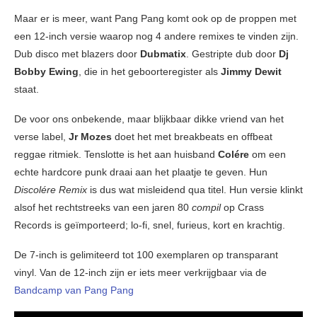
Maar er is meer, want Pang Pang komt ook op de proppen met
een 12-inch versie waarop nog 4 andere remixes te vinden zijn.
Dub disco met blazers door
Dubmatix
. Gestripte dub door
Dj
Bobby Ewing
, die in het geboorteregister als
Jimmy Dewit
staat.
De voor ons onbekende, maar blijkbaar dikke vriend van het
verse label,
Jr Mozes
doet het met breakbeats en offbeat
reggae ritmiek. Tenslotte is het aan huisband
Colére
om een
echte hardcore punk draai aan het plaatje te geven. Hun
Discolére Remix
is dus wat misleidend qua titel. Hun versie klinkt
alsof het rechtstreeks van een jaren 80
compil
op Crass
Records is geïmporteerd; lo-fi, snel, furieus, kort en krachtig.
De 7-inch is gelimiteerd tot 100 exemplaren op transparant
vinyl. Van de 12-inch zijn er iets meer verkrijgbaar via de
Bandcamp van Pang Pang