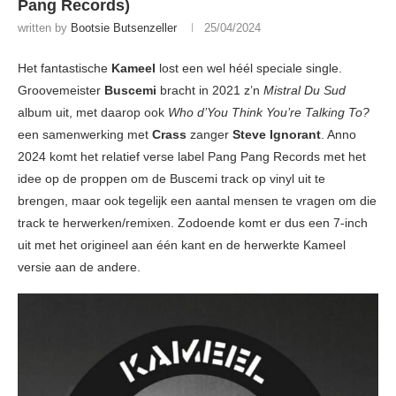
Pang Records)
written by
Bootsie Butsenzeller
25/04/2024
Het fantastische
Kameel
lost een wel héél speciale single.
Groovemeister
Buscemi
bracht in 2021 z’n
Mistral Du Sud
album uit, met daarop ook
Who d’You Think You’re Talking To?
een samenwerking met
Crass
zanger
Steve Ignorant
. Anno
2024 komt het relatief verse label Pang Pang Records met het
idee op de proppen om de Buscemi track op vinyl uit te
brengen, maar ook tegelijk een aantal mensen te vragen om die
track te herwerken/remixen. Zodoende komt er dus een 7-inch
uit met het origineel aan één kant en de herwerkte Kameel
versie aan de andere.