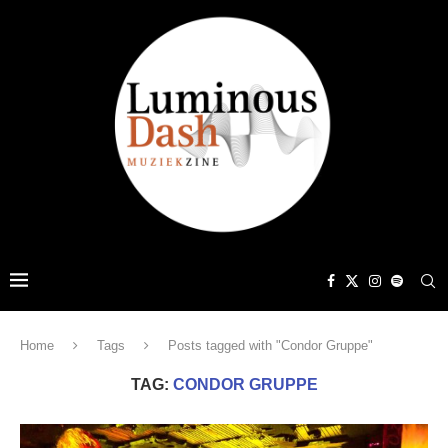
Home
Tags
Posts tagged with "Condor Gruppe"
TAG:
CONDOR GRUPPE