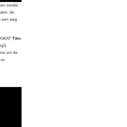
en omdat
nden: de
ks een weg
 BOSKAT
Tibo
ng)).
ons om de
e ze