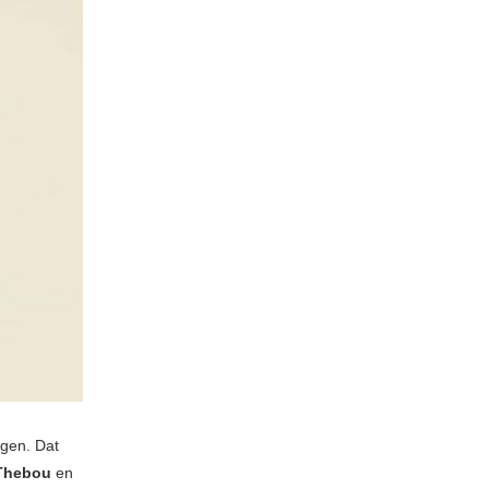
jgen. Dat
Thebou
en