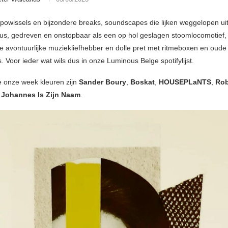
powissels en bijzondere breaks, soundscapes die lijken weggelopen ui
us, gedreven en onstopbaar als een op hol geslagen stoomlocomotief, 
de avontuurlijke muziekliefhebber en dolle pret met ritmeboxen en oude
. Voor ieder wat wils dus in onze Luminous Belge spotifylijst.
ie onze week kleuren zijn
Sander Boury
,
Boskat
,
HOUSEPLaNTS
,
Ro
n
Johannes Is Zijn Naam
.