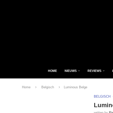
HOME
NIEUWS
REVIEWS
Home
Belgisch
Luminous Belge
BELGISCH
Lumin
written by
Pi