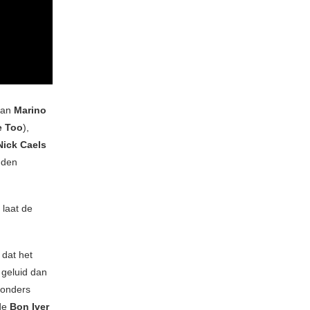
 van
Marino
e Too
),
Nick Caels
uden
 laat de
 dat het
 geluid dan
jzonders
 de
Bon Iver