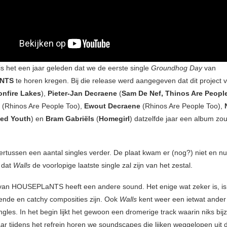
s het een jaar geleden dat we de eerste single
Groundhog Day
van
NTS
te horen kregen. Bij die release werd aangegeven dat dit project
onfire Lakes
),
Pieter-Jan
Decraene
(
Sam De Nef, Thinos Are Peopl
(Rhinos Are People Too),
Ewout
Decraene
(Rhinos Are People Too),
ed Youth
) en
Bram Gabriëls
(
Homegirl
) datzelfde jaar een album zo
ertussen een aantal singles verder. De plaat kwam er (nog?) niet en nu
 dat
Walls
de voorlopige laatste single zal zijn van het zestal.
 van HOUSEPLaNTS heeft een andere sound. Het enige wat zeker is, is
ende en catchy composities zijn. Ook
Walls
kent weer een ietwat ander
ngles. In het begin lijkt het gewoon een dromerige track waarin niks bi
ar tijdens het refrein horen we soundscapes die lijken weggelopen uit