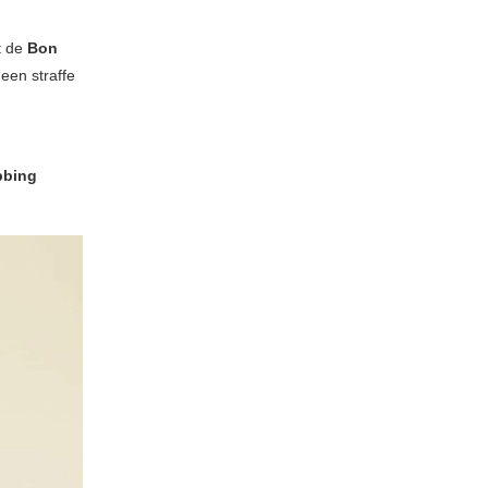
t de
Bon
een straffe
bbing