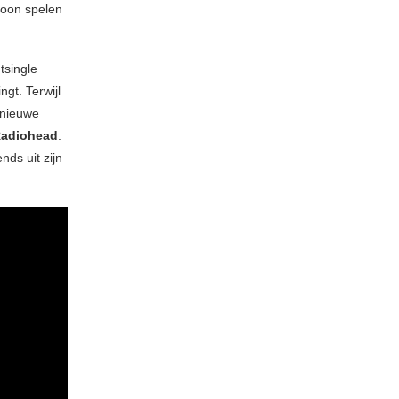
ofoon spelen
tsingle
ngt. Terwijl
 nieuwe
adiohead
.
ds uit zijn