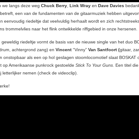
en we langs deze weg
Chuck Berry
,
Link Wray
en
Dave Davies
bedank
 betreft, een van de fundamenten van de gitaarmuziek hebben uitgevo
Een eenvoudig riedeltje dat veelvuldig herhaalt wordt en zich rechtstree
s trommelvlies naar het flink ontwikkelde riffgebied in onze hersenen.
n geweldig riedeltje vormt de basis van de nieuwe single van het duo
drum, achtergrond zang) en
Vincent
“Vinny”
Van Santfoort (
gitaar, za
 onstopbaar als een op hol geslagen stoomlocomotief slaat BOSKAT 
et op Amerikaanse punkrock gestoelde
Stick To Your Guns
. Een titel di
j letterlijker nemen (check de videoclip).
erke!