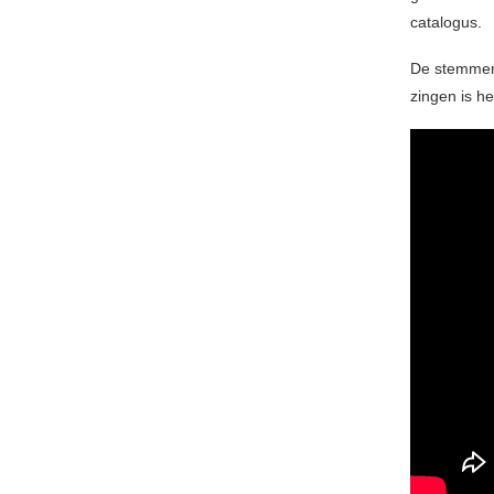
catalogus.
De stemmen 
zingen is h