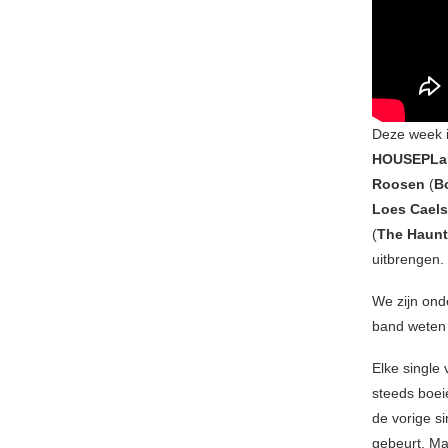
Deze week i
HOUSEPLa
Roosen
(
B
Loes Caels
(
The Haunt
uitbrengen.
We zijn ond
band weten
Elke single
steeds boei
de vorige si
gebeurt. Ma