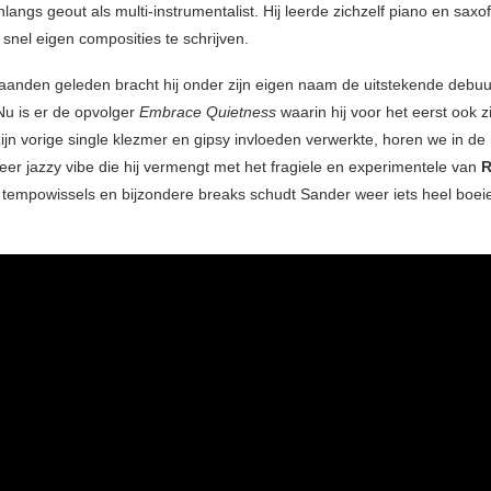
nlangs geout als multi-instrumentalist. Hij leerde zichzelf piano en sax
snel eigen composities te schrijven.
anden geleden bracht hij onder zijn eigen naam de uitstekende debuu
 Nu is er de opvolger
Embrace Quietness
waarin hij voor het eerst ook zi
ijn vorige single klezmer en gipsy invloeden verwerkte, horen we in de
eer jazzy vibe die hij vermengt met het fragiele en experimentele van
R
 tempowissels en bijzondere breaks schudt Sander weer iets heel boeien