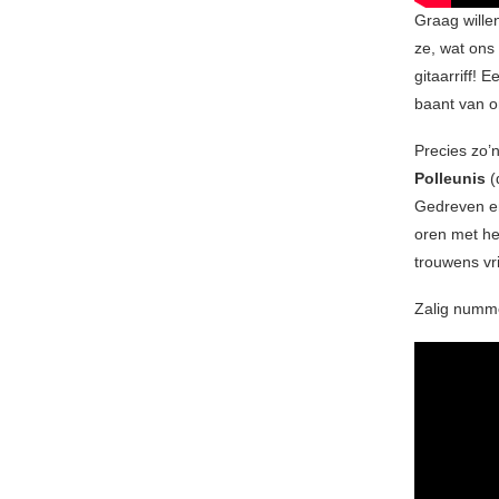
Graag will
ze, wat ons
gitaarriff! 
baant van on
Precies zo’
Polleunis
(
Gedreven en
oren met h
trouwens vri
Zalig numm