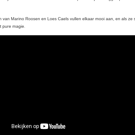
van Marino Roosen en Loes Caels vullen elkaar mooi aan, en als ze
et pure magie.