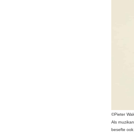
©Pieter Wal
Als muzikant
besefte oo