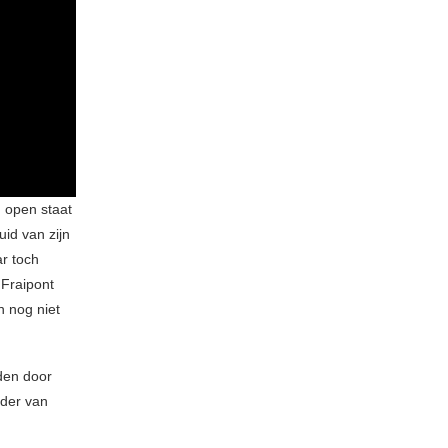
d open staat
id van zijn
ar toch
 Fraipont
n nog niet
eden door
nder van