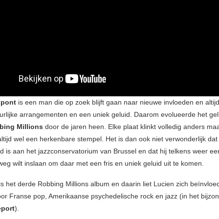
ipont
is een man die op zoek blijft gaan naar nieuwe invloeden en altij
urlijke arrangementen en een uniek geluid. Daarom evolueerde het gelu
bing Millions
door de jaren heen. Elke plaat klinkt volledig anders ma
ltijd wel een herkenbare stempel. Het is dan ook niet verwonderlijk dat
d is aan het jazzconservatorium van Brussel en dat hij telkens weer ee
eg wilt inslaan om daar met een fris en uniek geluid uit te komen.
is het derde Robbing Millions album en daarin liet Lucien zich beïnvlo
 voor Franse pop, Amerikaanse psychedelische rock en jazz (in het bijzo
port
).