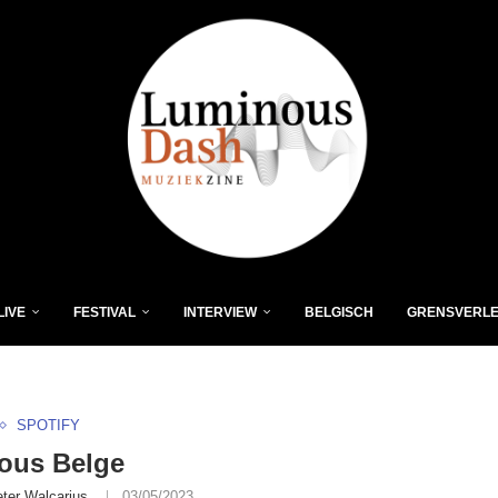
LIVE
FESTIVAL
INTERVIEW
BELGISCH
GRENSVERL
SPOTIFY
ous Belge
eter Walcarius
03/05/2023