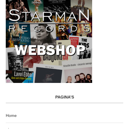
PAGINA’S
Home