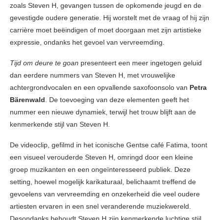
zoals Steven H, gevangen tussen de opkomende jeugd en de
gevestigde oudere generatie. Hij worstelt met de vraag of hij zijn
carrière moet beëindigen of moet doorgaan met zijn artistieke
expressie, ondanks het gevoel van vervreemding.
Tijd om deure te goan
presenteert een meer ingetogen geluid
dan eerdere nummers van Steven H, met vrouwelijke
achtergrondvocalen en een opvallende saxofoonsolo van
Petra
Bärenwald
. De toevoeging van deze elementen geeft het
nummer een nieuwe dynamiek, terwijl het trouw blijft aan de
kenmerkende stijl van Steven H.
De videoclip, gefilmd in het iconische Gentse café Fatima, toont
een visueel verouderde Steven H, omringd door een kleine
groep muzikanten en een ongeïnteresseerd publiek. Deze
setting, hoewel mogelijk karikaturaal, belichaamt treffend de
gevoelens van vervreemding en onzekerheid die veel oudere
artiesten ervaren in een snel veranderende muziekwereld.
Desondanks behoudt Steven H zijn kenmerkende luchtige stijl,