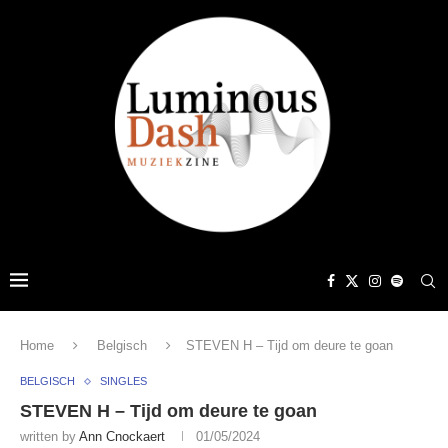
Home
Belgisch
STEVEN H – Tijd om deure te goan
BELGISCH
SINGLES
STEVEN H – Tijd om deure te goan
written by
Ann Cnockaert
01/05/2024