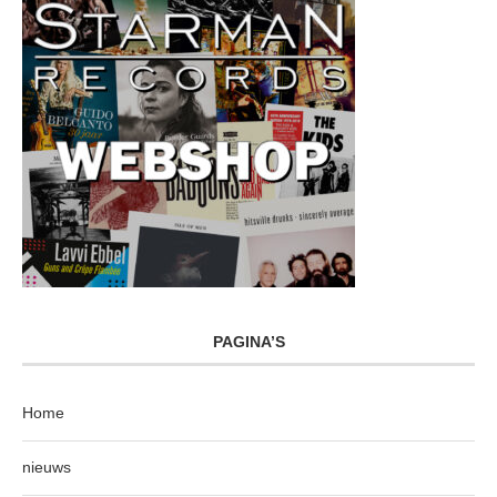
PAGINA’S
Home
nieuws