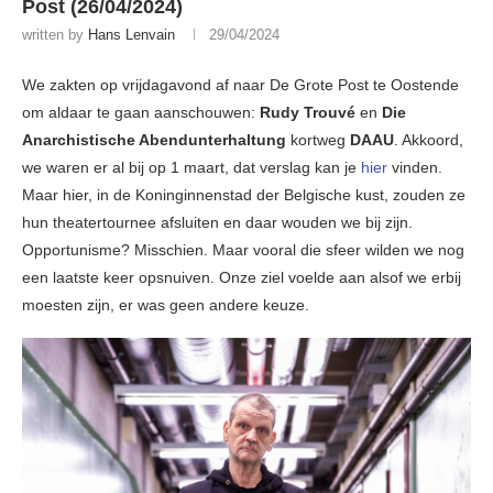
Post (26/04/2024)
written by
Hans Lenvain
29/04/2024
We zakten op vrijdagavond af naar De Grote Post te Oostende
om aldaar te gaan aanschouwen:
Rudy Trouvé
en
Die
Anarchistische Abendunterhaltung
kortweg
DAAU
. Akkoord,
we waren er al bij op 1 maart, dat verslag kan je
hier
vinden.
Maar hier, in de Koninginnenstad der Belgische kust, zouden ze
hun theatertournee afsluiten en daar wouden we bij zijn.
Opportunisme? Misschien. Maar vooral die sfeer wilden we nog
een laatste keer opsnuiven. Onze ziel voelde aan alsof we erbij
moesten zijn, er was geen andere keuze.