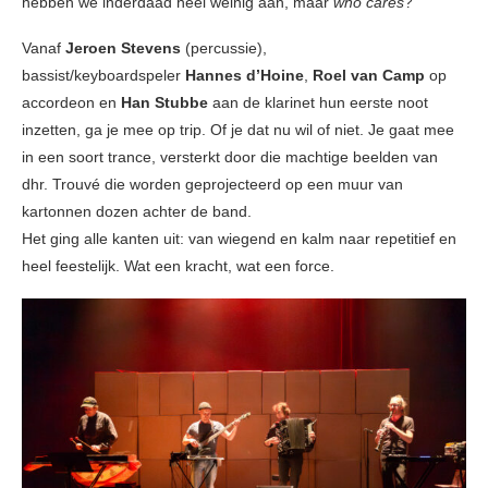
hebben we inderdaad heel weinig aan, maar
who cares
?
Vanaf
Jeroen Stevens
(percussie),
bassist/keyboardspeler
Hannes d’Hoine
,
Roel van Camp
op
accordeon en
Han Stubbe
aan de klarinet hun eerste noot
inzetten, ga je mee op trip. Of je dat nu wil of niet. Je gaat mee
in een soort trance, versterkt door die machtige beelden van
dhr. Trouvé die worden geprojecteerd op een muur van
kartonnen dozen achter de band.
Het ging alle kanten uit: van wiegend en kalm naar repetitief en
heel feestelijk. Wat een kracht, wat een force.