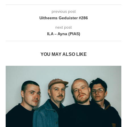
previous post
Uitheems Geduister #286
next post
ILA – Ayna (PIAS)
YOU MAY ALSO LIKE