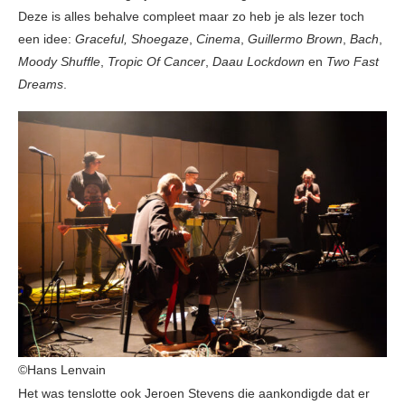
Deze is alles behalve compleet maar zo heb je als lezer toch
een idee:
Graceful, Shoegaze
,
Cinema
,
Guillermo Brown
,
Bach
,
Moody Shuffle
,
Tropic Of Cancer
,
Daau Lockdown
en
Two Fast
Dreams
.
©Hans Lenvain
Het was tenslotte ook Jeroen Stevens die aankondigde dat er