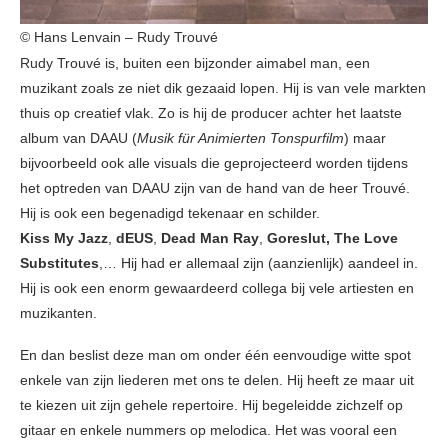
© Hans Lenvain – Rudy Trouvé
Rudy Trouvé is, buiten een bijzonder aimabel man, een
muzikant zoals ze niet dik gezaaid lopen. Hij is van vele markten
thuis op creatief vlak. Zo is hij de producer achter het laatste
album van DAAU (
Musik für Animierten Tonspurfilm
) maar
bijvoorbeeld ook alle visuals die geprojecteerd worden tijdens
het optreden van DAAU zijn van de hand van de heer Trouvé.
Hij is ook een begenadigd tekenaar en schilder.
Kiss My Jazz
,
dEUS
,
Dead Man Ray
,
Goreslut, The Love
Substitutes
,… Hij had er allemaal zijn (aanzienlijk) aandeel in.
Hij is ook een enorm gewaardeerd collega bij vele artiesten en
muzikanten.
En dan beslist deze man om onder één eenvoudige witte spot
enkele van zijn liederen met ons te delen. Hij heeft ze maar uit
te kiezen uit zijn gehele repertoire. Hij begeleidde zichzelf op
gitaar en enkele nummers op melodica. Het was vooral een