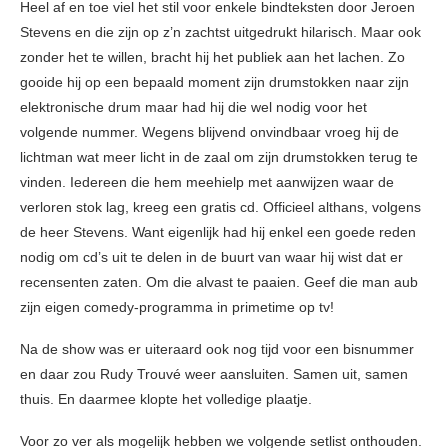
Heel af en toe viel het stil voor enkele bindteksten door Jeroen
Stevens en die zijn op z’n zachtst uitgedrukt hilarisch. Maar ook
zonder het te willen, bracht hij het publiek aan het lachen. Zo
gooide hij op een bepaald moment zijn drumstokken naar zijn
elektronische drum maar had hij die wel nodig voor het
volgende nummer. Wegens blijvend onvindbaar vroeg hij de
lichtman wat meer licht in de zaal om zijn drumstokken terug te
vinden. Iedereen die hem meehielp met aanwijzen waar de
verloren stok lag, kreeg een gratis cd. Officieel althans, volgens
de heer Stevens. Want eigenlijk had hij enkel een goede reden
nodig om cd’s uit te delen in de buurt van waar hij wist dat er
recensenten zaten. Om die alvast te paaien. Geef die man aub
zijn eigen comedy-programma in primetime op tv!
Na de show was er uiteraard ook nog tijd voor een bisnummer
en daar zou Rudy Trouvé weer aansluiten. Samen uit, samen
thuis. En daarmee klopte het volledige plaatje.
Voor zo ver als mogelijk hebben we volgende setlist onthouden.