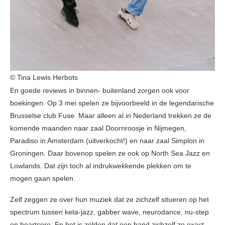
© Tina Lewis Herbots
En goede reviews in binnen- buitenland zorgen ook voor
boekingen. Op 3 mei spelen ze bijvoorbeeld in de legendarische
Brusselse club Fuse. Maar alleen al in Nederland trekken ze de
komende maanden naar zaal Doornroosje in Nijmegen,
Paradiso in Amsterdam (uitverkocht!) en naar zaal Simplon in
Groningen. Daar bovenop spelen ze ook op North Sea Jazz en
Lowlands. Dat zijn toch al indrukwekkende plekken om te
mogen gaan spelen.
Zelf zeggen ze over hun muziek dat ze zichzelf situeren op het
spectrum tussen keta-jazz, gabber wave, neurodance, nu-step
en heartcore. En het is zelden dat een band zichzelf zo exact