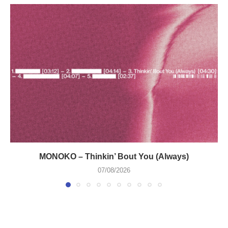
MONOKO – Thinkin’ Bout You (Always)
07/08/2026