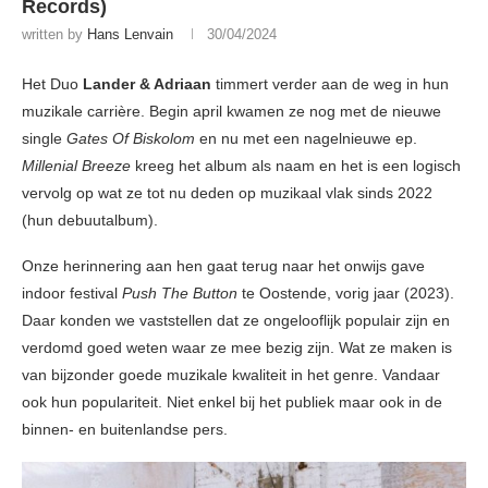
Records)
written by
Hans Lenvain
30/04/2024
Het Duo
Lander & Adriaan
timmert verder aan de weg in hun
muzikale carrière. Begin april kwamen ze nog met de nieuwe
single
Gates Of Biskolom
en nu met een nagelnieuwe ep.
Millenial Breeze
kreeg het album als naam en het is een logisch
vervolg op wat ze tot nu deden op muzikaal vlak sinds 2022
(hun debuutalbum).
Onze herinnering aan hen gaat terug naar het onwijs gave
indoor festival
Push The Button
te Oostende, vorig jaar (2023).
Daar konden we vaststellen dat ze ongelooflijk populair zijn en
verdomd goed weten waar ze mee bezig zijn. Wat ze maken is
van bijzonder goede muzikale kwaliteit in het genre. Vandaar
ook hun populariteit. Niet enkel bij het publiek maar ook in de
binnen- en buitenlandse pers.