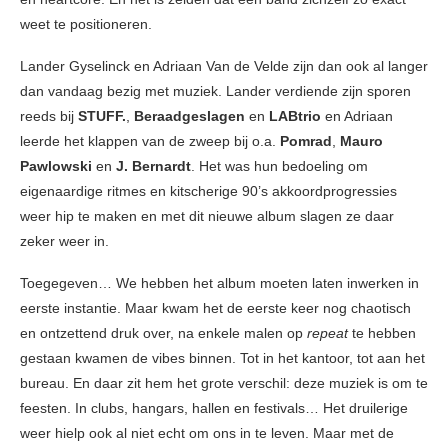
weet te positioneren.
Lander Gyselinck en Adriaan Van de Velde zijn dan ook al langer
dan vandaag bezig met muziek. Lander verdiende zijn sporen
reeds bij
STUFF.
,
Beraadgeslagen
en
LABtrio
en Adriaan
leerde het klappen van de zweep bij o.a.
Pomrad
,
Mauro
Pawlowski
en
J. Bernardt
. Het was hun bedoeling om
eigenaardige ritmes en kitscherige 90’s akkoordprogressies
weer hip te maken en met dit nieuwe album slagen ze daar
zeker weer in.
Toegegeven… We hebben het album moeten laten inwerken in
eerste instantie. Maar kwam het de eerste keer nog chaotisch
en ontzettend druk over, na enkele malen op
repeat
te hebben
gestaan kwamen de vibes binnen. Tot in het kantoor, tot aan het
bureau. En daar zit hem het grote verschil: deze muziek is om te
feesten. In clubs, hangars, hallen en festivals… Het druilerige
weer hielp ook al niet echt om ons in te leven. Maar met de