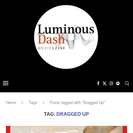
Home
Tags
Posts tagged with "Dragged Up"
TAG:
DRAGGED UP