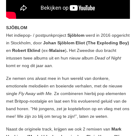
SJÖBLOM
Het indiepop- / postpunkproject
Sjöblom
werd in 2016 opgericht
in Stockholm, door
Johan Sjöblom Eliot (The Exploding Boy)
en
Robert Eklind
(ex-
Malaise
)
.
Het Zweedse duo bracht
intussen twee albums uit en hun nieuw album
Dead of Night
komt er nog dit jaar aan.
Ze nemen ons alvast mee in hun wereld van donkere,
emotionele melodieën en boeiende verhalen, met de nieuwe
single
Fly Away with Me.
Ze combineren hierbij pop elementen
met Britpop-nostalgie en laat een fris evoluerend geluid van de
band horen. “Hé jongens, zet je koptelefoon op en vlieg met ons
mee! We zijn zo blij om terug te zijn!”, laten ze weten.
Naast de originele track, krijgen we ook 2 remixen van
Mark