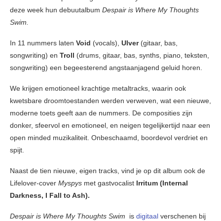
deze week hun debuutalbum
Despair is Where My Thoughts
Swim.
In 11 nummers laten
Void
(vocals),
Ulver
(gitaar, bas,
songwriting) en
Troll
(drums, gitaar, bas, synths, piano, teksten,
songwriting) een begeesterend angstaanjagend geluid horen.
We krijgen emotioneel krachtige metaltracks, waarin ook
kwetsbare droomtoestanden werden verweven, wat een nieuwe,
moderne toets geeft aan de nummers. De composities zijn
donker, sfeervol en emotioneel, en neigen tegelijkertijd naar een
open minded muzikaliteit. Onbeschaamd, boordevol verdriet en
spijt.
Naast de tien nieuwe, eigen tracks, vind je op dit album ook de
Lifelover-cover
Myspys
met gastvocalist
Irritum (Internal
Darkness, I Fall to Ash).
Despair is Where My Thoughts Swim
is
digitaal
verschenen bij