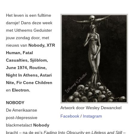
Het leven is een fulltime
dansje! Dans deze week
met Uitheems Geduister
jouw zondag door, met
nieuws van
Nobody, XTR
Human, Fatal
Casualties, Sjöblom,
June 1974, Routine,
Night In Athens, Astari
Nite, Fir Cone Children
en
Electron.
NOBODY
Artwork door Wesley Dewanckel
De Amerikaanse
Facebook
/
Instagram
post-/depressive
blackmetalact
Nobody
bracht – na de ep’s
Fading Into Obscurity
en
Lifeless and Still –