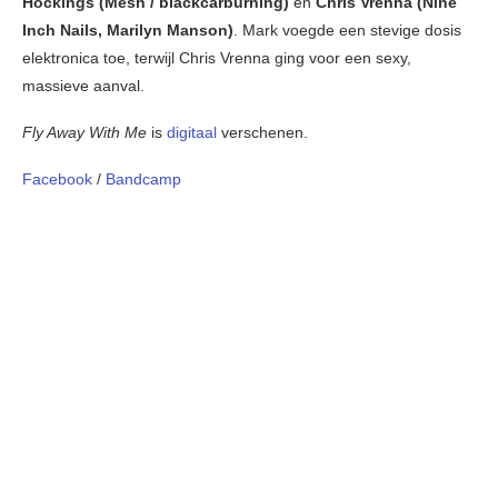
Hockings (Mesh / blackcarburning)
en
Chris Vrenna (Nine
Inch Nails, Marilyn Manson)
. Mark voegde een stevige dosis
elektronica toe, terwijl Chris Vrenna ging voor een sexy,
massieve aanval.
Fly Away With Me
is
digitaal
verschenen.
Facebook
/
Bandcamp