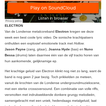
ELECTRON
Van de Londense metalcoreband
Electron
kregen we deze
week een best coole lyric video. De sonische krachtpatsers
onthulden een explosief emotionele track met
Hollow
.
Jason Payne
(zang, gitaar),
Joanna Hyde
(bas) en
Nuno
Bessa
(drums) laten daarmee één van de vijf tracks horen van
hun aankomende, gelijknamige ep.
Het krachtige geluid van Electron klinkt nog niet zo lang, want de
band is nog geen 2 jaar bezig. Toch prikkelden ze meteen,
vanuit de krochten van de Londense undergroundmuziekscene,
met een sterke crossoversound. Een combinatie van volle riffs,
versmolten met indrukwekkende donkere grungy melodieën,
samengebracht met een uniek, hedendaags metalgeluid, laat