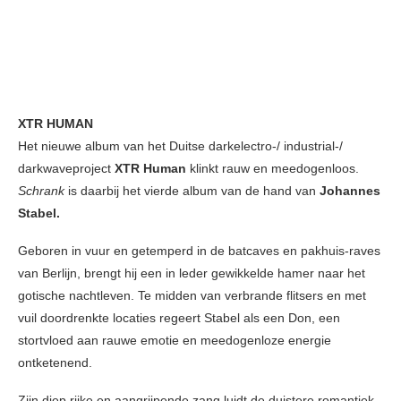
XTR HUMAN
Het nieuwe album van het Duitse darkelectro-/ industrial-/
darkwaveproject
XTR Human
klinkt rauw en meedogenloos.
Schrank
is daarbij het vierde album van de hand van
Johannes
Stabel.
Geboren in vuur en getemperd in de batcaves en pakhuis-raves
van Berlijn, brengt hij een in leder gewikkelde hamer naar het
gotische nachtleven. Te midden van verbrande flitsers en met
vuil doordrenkte locaties regeert Stabel als een Don, een
stortvloed aan rauwe emotie en meedogenloze energie
ontketenend.
Zijn diep rijke en aangrijpende zang luidt de duistere romantiek