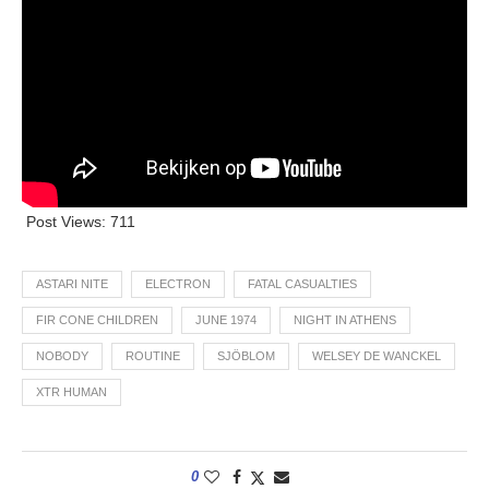
Post Views:
711
ASTARI NITE
ELECTRON
FATAL CASUALTIES
FIR CONE CHILDREN
JUNE 1974
NIGHT IN ATHENS
NOBODY
ROUTINE
SJÖBLOM
WELSEY DE WANCKEL
XTR HUMAN
0