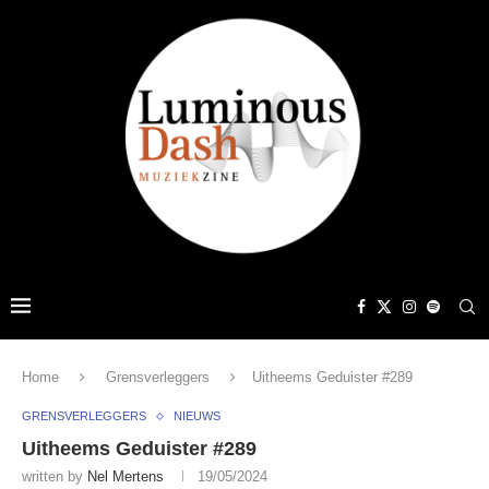
Home
Grensverleggers
Uitheems Geduister #289
GRENSVERLEGGERS
NIEUWS
Uitheems Geduister #289
written by
Nel Mertens
19/05/2024