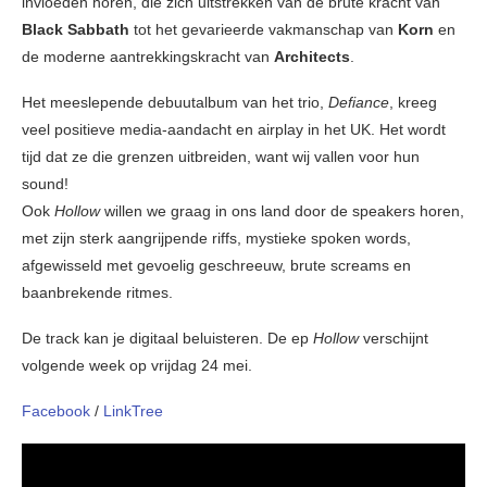
invloeden horen, die zich uitstrekken van de brute kracht van
Black Sabbath
tot het gevarieerde vakmanschap van
Korn
en
de moderne aantrekkingskracht van
Architects
.
Het meeslepende debuutalbum van het trio,
Defiance
, kreeg
veel positieve media-aandacht en airplay in het UK. Het wordt
tijd dat ze die grenzen uitbreiden, want wij vallen voor hun
sound!
Ook
Hollow
willen we graag in ons land door de speakers horen,
met zijn sterk aangrijpende riffs, mystieke spoken words,
afgewisseld met gevoelig geschreeuw, brute screams en
baanbrekende ritmes.
De track kan je digitaal beluisteren. De ep
Hollow
verschijnt
volgende week op vrijdag 24 mei.
Facebook
/
LinkTree