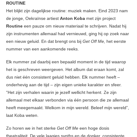
ROUTINE
Het blijkt zijn dagelijkse routine: muziek maken. Eind 2023 nam
de jonge, Oekraïnse artiest
Anton Koba
met zijn project
Routine
een pauze om nieuw materiaal te schrijven. Nadat hij
zijn instrumenten allemaal had vernieuwd, ging hij op zoek naar
een nieuw geluid. En dat brengt ons bij
Get Off Me,
het eerste
nummer van een aankomende reeks.
Elk nummer zal daarbij een bepaald moment in de tijd waarop
het is geschreven weergeven. Het album dat eraan komt, zal
dus niet één consistent geluid hebben. Elk nummer heeft –
onderhevig aan de tijd – zijn eigen unieke karakter en sfeer.
“Het zijn verhalen waarin je jezelf wellicht herkent. Ze zijn
allemaal met elkaar verbonden via één persoon die ze allemaal
heeft meegemaakt. Welkom in mijn wereld. Beleef mijn wereld”,
laat Koba weten.
Zo horen we in het sterke
Get Off Me
een hoge dosis
theatraliteit. De vele laagjes synths en de donker, consistente