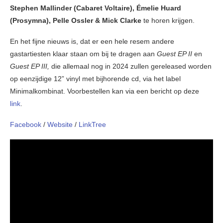
Stephen Mallinder (Cabaret Voltaire), Émelie Huard
(Prosymna), Pelle Ossler & Mick Clarke
te horen krijgen.
En het fijne nieuws is, dat er een hele resem andere
gastartiesten klaar staan om bij te dragen aan
Guest EP II
en
Guest EP III,
die allemaal nog in 2024 zullen gereleased worden
op eenzijdige 12” vinyl met bijhorende cd, via het label
Minimalkombinat. Voorbestellen kan via een bericht op deze
link
.
Facebook
/
Website
/
LinkTree