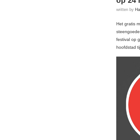
op 24 
written by
Ha
Het gratis m
steengoede
festival op
hoofdstad t