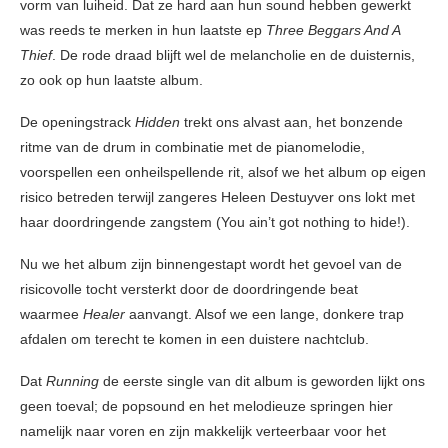
vorm van luiheid. Dat ze hard aan hun sound hebben gewerkt
was reeds te merken in hun laatste ep
Three Beggars And A
Thief
. De rode draad blijft wel de melancholie en de duisternis,
zo ook op hun laatste album.
De openingstrack
Hidden
trekt ons alvast aan, het bonzende
ritme van de drum in combinatie met de pianomelodie,
voorspellen een onheilspellende rit, alsof we het album op eigen
risico betreden terwijl zangeres Heleen Destuyver ons lokt met
haar doordringende zangstem (You ain’t got nothing to hide!).
Nu we het album zijn binnengestapt wordt het gevoel van de
risicovolle tocht versterkt door de doordringende beat
waarmee
Healer
aanvangt. Alsof we een lange, donkere trap
afdalen om terecht te komen in een duistere nachtclub.
Dat
Running
de eerste single van dit album is geworden lijkt ons
geen toeval; de popsound en het melodieuze springen hier
namelijk naar voren en zijn makkelijk verteerbaar voor het