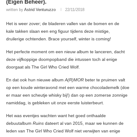
(Eigen Beheer).
written by
Astrid Venturuzzo
22/11/2018
Het is weer zover; de bladeren vallen van de bomen en de
kale takken slaan een eng figuur tijdens deze mistige,
druilerige ochtenden. Brace yourself, winter is coming!
Het perfecte moment om een nieuw album te lanceren, dacht
deze vijfkoppige doompopband die intussen toch al enige
doorgaat als The Girl Who Cried Wolf.
En dat ook hun nieuwe album
A(R)MOR
beter te pruimen valt
op een koude winteravond met een warme chocolademelk (doe
er maar een scheutje whisky bij!) dan op een zomerse zonnige
namiddag, is gebleken uit onze eerste luisterbeurt.
Het was eventjes wachten want het goed onthaalde
debuutalbum
Ruins
dateert al van 2015, maar we kunnen de
leden van The Girl Who Cried Wolf niet verwijten van enige