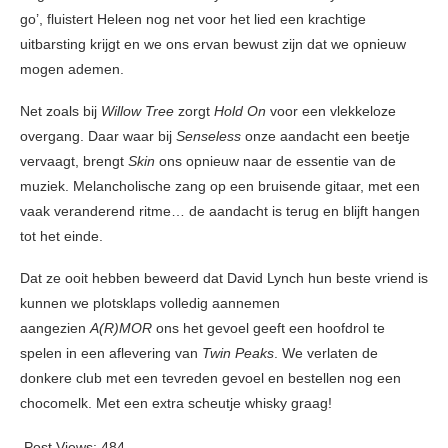
go’, fluistert Heleen nog net voor het lied een krachtige
uitbarsting krijgt en we ons ervan bewust zijn dat we opnieuw
mogen ademen.
Net zoals bij
Willow Tree
zorgt
Hold On
voor een vlekkeloze
overgang. Daar waar bij
Senseless
onze aandacht een beetje
vervaagt, brengt
Skin
ons opnieuw naar de essentie van de
muziek. Melancholische zang op een bruisende gitaar, met een
vaak veranderend ritme… de aandacht is terug en blijft hangen
tot het einde.
Dat ze ooit hebben beweerd dat David Lynch hun beste vriend is
kunnen we plotsklaps volledig aannemen
aangezien
A(R)MOR
ons het gevoel geeft een hoofdrol te
spelen in een aflevering van
Twin Peaks
. We verlaten de
donkere club met een tevreden gevoel en bestellen nog een
chocomelk. Met een extra scheutje whisky graag!
Post Views:
484