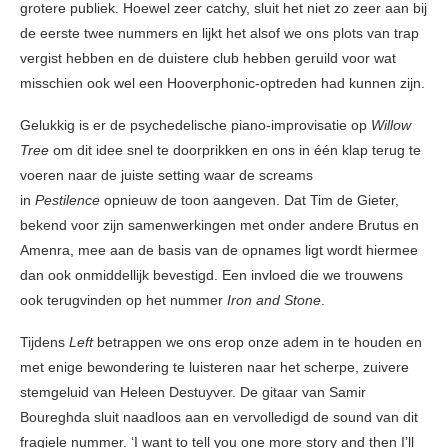
grotere publiek. Hoewel zeer catchy, sluit het niet zo zeer aan bij
de eerste twee nummers en lijkt het alsof we ons plots van trap
vergist hebben en de duistere club hebben geruild voor wat
misschien ook wel een Hooverphonic-optreden had kunnen zijn.
Gelukkig is er de psychedelische piano-improvisatie op
Willow
Tree
om dit idee snel te doorprikken en ons in één klap terug te
voeren naar de juiste setting waar de screams
in
Pestilence
opnieuw de toon aangeven. Dat Tim de Gieter,
bekend voor zijn samenwerkingen met onder andere Brutus en
Amenra, mee aan de basis van de opnames ligt wordt hiermee
dan ook onmiddellijk bevestigd. Een invloed die we trouwens
ook terugvinden op het nummer
Iron and Stone
.
Tijdens
Left
betrappen we ons erop onze adem in te houden en
met enige bewondering te luisteren naar het scherpe, zuivere
stemgeluid van Heleen Destuyver. De gitaar van Samir
Boureghda sluit naadloos aan en vervolledigd de sound van dit
fragiele nummer. ‘I want to tell you one more story and then I’ll