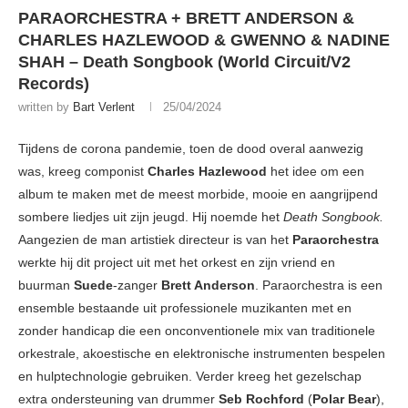
PARAORCHESTRA + BRETT ANDERSON &
CHARLES HAZLEWOOD & GWENNO & NADINE
SHAH – Death Songbook (World Circuit/V2
Records)
written by
Bart Verlent
25/04/2024
Tijdens de corona pandemie, toen de dood overal aanwezig
was, kreeg componist
Charles
Hazlewood
het idee om een
album te maken met de meest morbide, mooie en aangrijpend
sombere liedjes uit zijn jeugd. Hij noemde het
Death Songbook.
Aangezien de man artistiek directeur is van het
Paraorchestra
werkte hij dit project uit met het orkest en zijn vriend en
buurman
Suede
-zanger
Brett Anderson
. Paraorchestra is een
ensemble bestaande uit professionele muzikanten met en
zonder handicap die een onconventionele mix van traditionele
orkestrale, akoestische en elektronische instrumenten bespelen
en hulptechnologie gebruiken. Verder kreeg het gezelschap
extra ondersteuning van drummer
Seb Rochford
(
Polar Bear
),