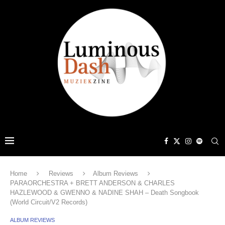
Home
Reviews
Album Reviews
PARAORCHESTRA + BRETT ANDERSON & CHARLES
HAZLEWOOD & GWENNO & NADINE SHAH – Death Songbook
(World Circuit/V2 Records)
ALBUM REVIEWS