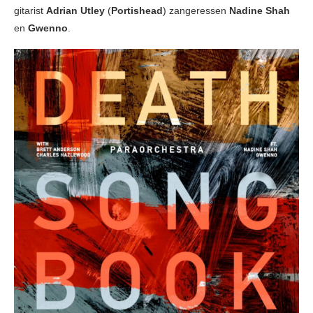
gitarist
Adrian Utley
(
Portishead
) zangeressen
Nadine Shah
en
Gwenno
.