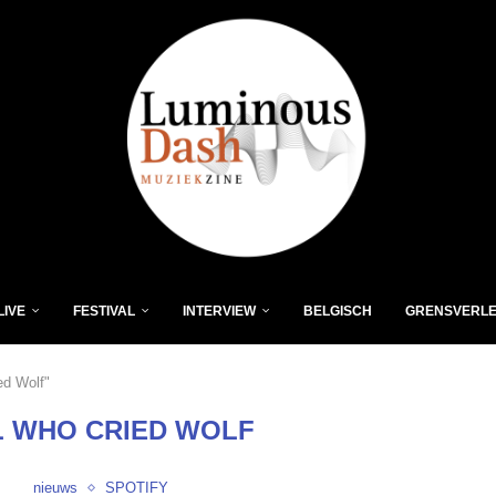
LIVE
FESTIVAL
INTERVIEW
BELGISCH
GRENSVERL
ed Wolf"
L WHO CRIED WOLF
nieuws
SPOTIFY