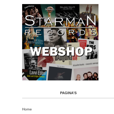
PAGINA’S
Home