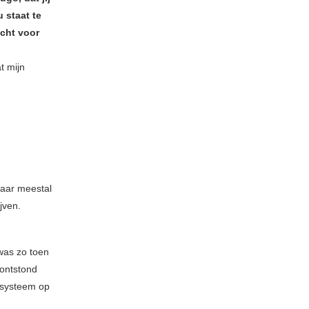
 staat te
icht voor
t mijn
Maar meestal
jven.
 was zo toen
 ontstond
osysteem op