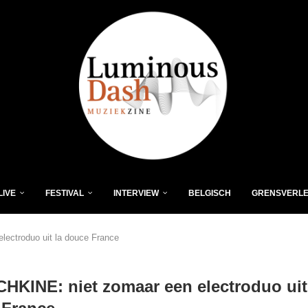
LIVE
FESTIVAL
INTERVIEW
BELGISCH
GRENSVERL
ectroduo uit la douce France
KINE: niet zomaar een electroduo uit