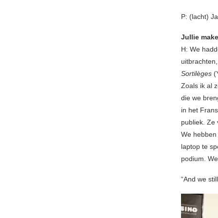
P: (lacht) J
Jullie make
H: We hadde
uitbrachten
Sortilèges
(
Zoals ik al
die we breng
in het Fran
publiek. Ze
We hebben n
laptop te s
podium. We 
“And we still