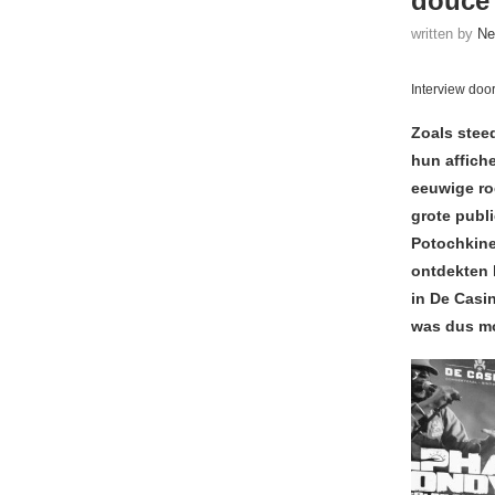
douce
written by
Ne
Interview doo
Zoals stee
hun affiche
eeuwige ro
grote publ
Potochkine
ontdekten 
in De Casi
was dus m