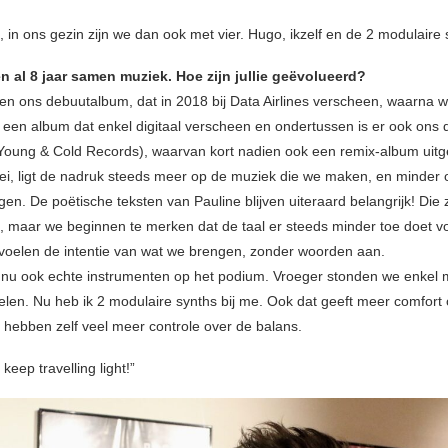
a, in ons gezin zijn we dan ook met vier. Hugo, ikzelf en de 2 modulaire 
n al 8 jaar samen muziek. Hoe zijn jullie geëvolueerd?
n ons debuutalbum, dat in 2018 bij Data Airlines verscheen, waarna 
, een album dat enkel digitaal verscheen en ondertussen is er ook ons
Young & Cold Records), waarvan kort nadien ook een remix-album uitg
 zei, ligt de nadruk steeds meer op de muziek die we maken, en minder 
en. De poëtische teksten van Pauline blijven uiteraard belangrijk! Die 
s, maar we beginnen te merken dat de taal er steeds minder toe doet v
 voelen de intentie van wat we brengen, zonder woorden aan.
u ook echte instrumenten op het podium. Vroeger stonden we enkel 
pelen. Nu heb ik 2 modulaire synths bij me. Ook dat geeft meer comfort 
hebben zelf veel meer controle over de balans.
 keep travelling light!”