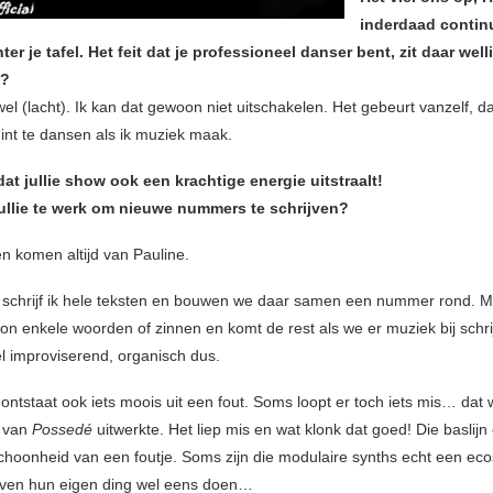
inderdaad continu
er je tafel. Het feit dat je professioneel danser bent, zit daar well
n?
wel (lacht). Ik kan dat gewoon niet uitschakelen. Het gebeurt vanzelf, da
int te dansen als ik muziek maak.
at jullie show ook een krachtige energie uitstraalt!
ullie te werk om nieuwe nummers te schrijven?
en komen altijd van Pauline.
 schrijf ik hele teksten en bouwen we daar samen een nummer rond. 
on enkele woorden of zinnen en komt de rest als we er muziek bij schri
l improviserend, organisch dus.
ontstaat ook iets moois uit een fout. Soms loopt er toch iets mis… dat
n van
Possedé
uitwerkte. Het liep mis en wat klonk dat goed! Die baslijn
schoonheid van een foutje. Soms zijn die modulaire synths echt een ec
rven hun eigen ding wel eens doen…