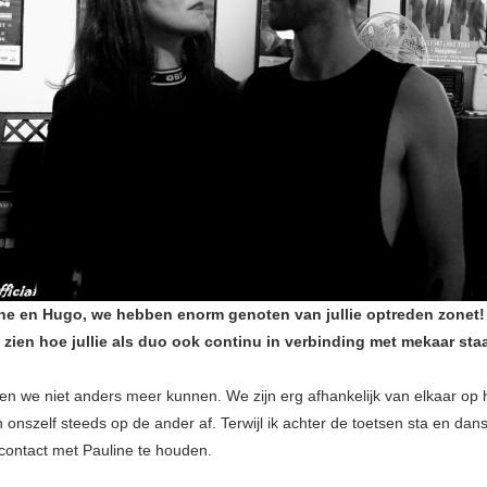
ine en Hugo, we hebben enorm genoten van jullie optreden zonet! 
 zien hoe jullie als duo ook continu in verbinding met mekaar sta
en we niet anders meer kunnen. We zijn erg afhankelijk van elkaar op
onszelf steeds op de ander af. Terwijl ik achter de toetsen sta en dans
contact met Pauline te houden.