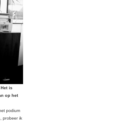
Het is
an op het
 het podium
, probeer ik