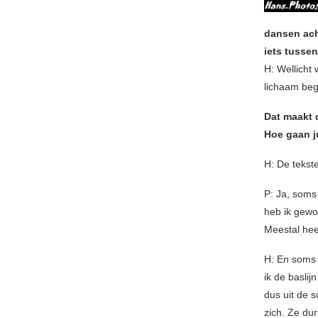
dansen acht
iets tusse
H: Wellicht 
lichaam beg
Dat maakt d
Hoe gaan j
H: De tekst
P: Ja, soms
heb ik gewo
Meestal hee
H: En soms 
ik de baslij
dus uit de 
zich. Ze du