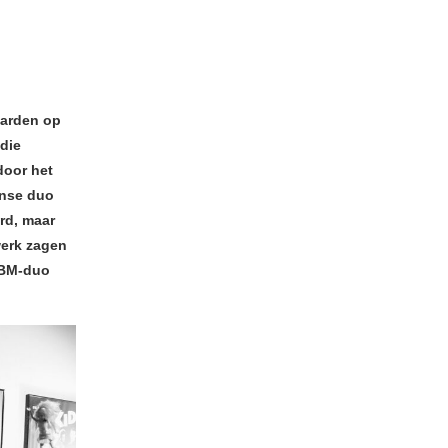
aarden op
 die
door het
anse duo
rd, maar
werk zagen
 EBM-duo