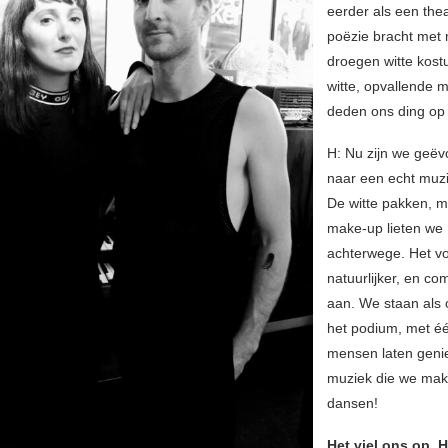
eerder als een thea
poëzie bracht met
droegen witte kos
witte, opvallende 
deden ons ding op
H: Nu zijn we geëv
naar een echt muzi
De witte pakken, 
make-up lieten we
achterwege. Het vo
natuurlijker, en co
aan. We staan als 
het podium, met éé
mensen laten geni
muziek die we mak
dansen!
Het viel ons op, H