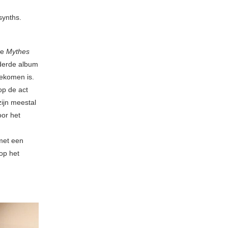
synths.
we
Mythes
 derde album
ekomen is.
op de act
zijn meestal
oor het
met een
op het