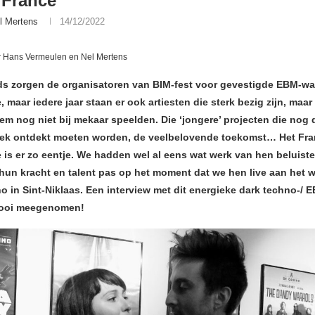
 France
l Mertens
14/12/2022
r Hans Vermeulen en Nel Mertens
ds zorgen de organisatoren van BIM-fest voor gevestigde EBM-w
, maar iedere jaar staan er ook artiesten die sterk bezig zijn, maar
em nog niet bij mekaar speelden. Die ‘jongere’ projecten die nog 
iek ontdekt moeten worden, de veelbelovende toekomst… Het Fr
 is er zo eentje. We hadden wel al eens wat werk van hen beluiste
hun kracht en talent pas op het moment dat we hen live aan het 
no in Sint-Niklaas. Een interview met dit energieke dark techno-/
ooi meegenomen!