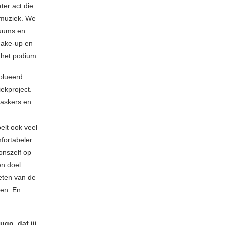
ter act die
 muziek. We
tuums en
make-up en
 het podium.
olueerd
ekproject.
maskers en
elt ook veel
mfortabeler
onszelf op
n doel:
eten van de
en. En
ugo, dat jij