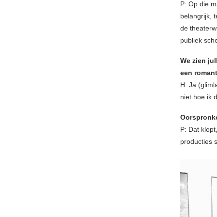
P: Op die m
belangrijk, 
de theaterwe
publiek sche
We zien jul
een roman
H: Ja (glim
niet hoe ik 
Oorspronkel
P: Dat klop
producties 