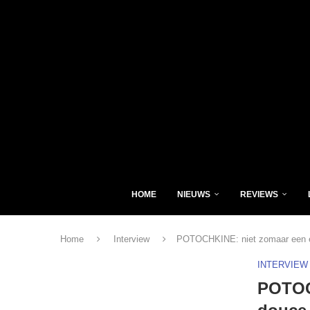
HOME
NIEUWS
REVIEWS
Home
Interview
POTOCHKINE: niet zomaar een el
INTERVIEW
POTOCH