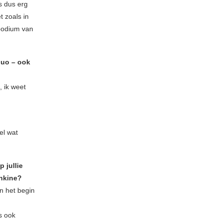
s dus erg
t zoals in
 podium van
duo – ook
, ik weet
el wat
 jullie
hkine?
n het begin
s ook