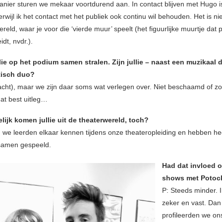
anier sturen we mekaar voortdurend aan. In contact blijven met Hugo i
terwijl ik het contact met het publiek ook continu wil behouden. Het is nie
reld, waar je voor die ‘vierde muur’ speelt (het figuurlijke muurtje dat
idt, nvdr.).
lie op het podium samen stralen. Zijn jullie – naast een muzikaal 
tisch duo?
lacht), maar we zijn daar soms wat verlegen over. Niet beschaamd of zo
dat best uitleg…
ijk komen jullie uit de theaterwereld, toch?
t, we leerden elkaar kennen tijdens onze theateropleiding en hebben he
samen gespeeld.
Had dat invloed op
shows met Potoc
P: Steeds minder. I
zeker en vast. Dan
profileerden we on