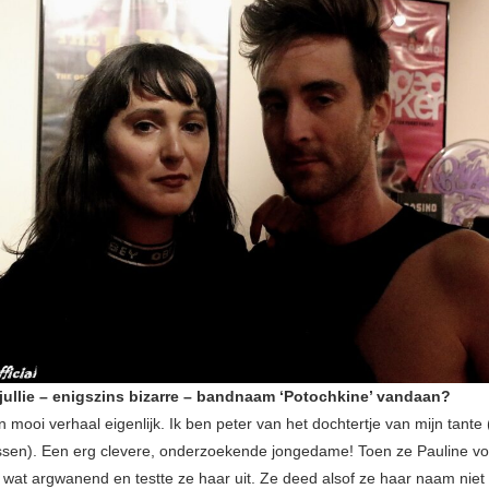
jullie – enigszins bizarre – bandnaam ‘Potochkine’ vandaan?
n mooi verhaal eigenlijk. Ik ben peter van het dochtertje van mijn tante 
ntussen). Een erg clevere, onderzoekende jongedame! Toen ze Pauline vo
 wat argwanend en testte ze haar uit. Ze deed alsof ze haar naam niet