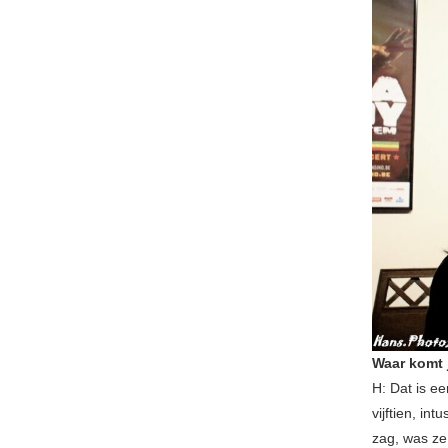
Waar komt 
H: Dat is ee
vijftien, i
zag, was ze