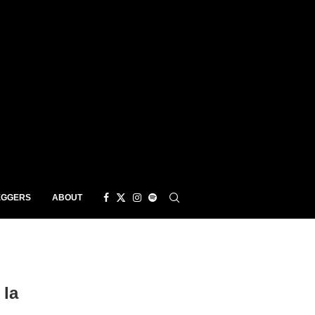
EGGERS
ABOUT
 la