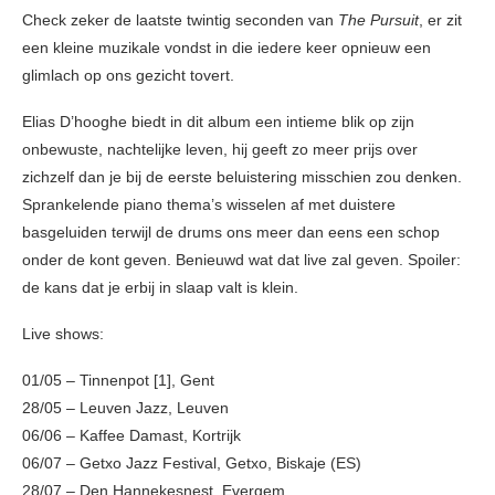
Check zeker de laatste twintig seconden van
The Pursuit
, er zit
een kleine muzikale vondst in die iedere keer opnieuw een
glimlach op ons gezicht tovert.
Elias D’hooghe biedt in dit album een intieme blik op zijn
onbewuste, nachtelijke leven, hij geeft zo meer prijs over
zichzelf dan je bij de eerste beluistering misschien zou denken.
Sprankelende piano thema’s wisselen af met duistere
basgeluiden terwijl de drums ons meer dan eens een schop
onder de kont geven. Benieuwd wat dat live zal geven. Spoiler:
de kans dat je erbij in slaap valt is klein.
Live shows:
01/05 – Tinnenpot [1], Gent
28/05 – Leuven Jazz, Leuven
06/06 – Kaffee Damast, Kortrijk
06/07 – Getxo Jazz Festival, Getxo, Biskaje (ES)
28/07 – Den Hannekesnest, Evergem