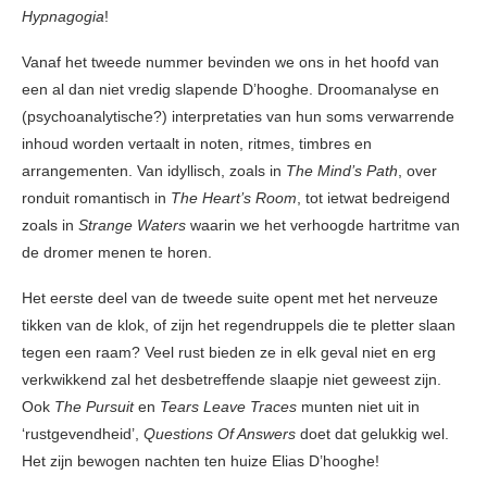
Hypnagogia
!
Vanaf het tweede nummer bevinden we ons in het hoofd van
een al dan niet vredig slapende D’hooghe. Droomanalyse en
(psychoanalytische?) interpretaties van hun soms verwarrende
inhoud worden vertaalt in noten, ritmes, timbres en
arrangementen. Van idyllisch, zoals in
The Mind’s Path
, over
ronduit romantisch in
The Heart’s Room
, tot ietwat bedreigend
zoals in
Strange Waters
waarin we het verhoogde hartritme van
de dromer menen te horen.
Het eerste deel van de tweede suite opent met het nerveuze
tikken van de klok, of zijn het regendruppels die te pletter slaan
tegen een raam? Veel rust bieden ze in elk geval niet en erg
verkwikkend zal het desbetreffende slaapje niet geweest zijn.
Ook
The Pursuit
en
Tears Leave Traces
munten niet uit in
‘rustgevendheid’,
Questions Of Answers
doet dat gelukkig wel.
Het zijn bewogen nachten ten huize Elias D’hooghe!