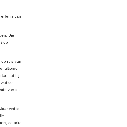
erfenis van
gen. Die
 I
de
e de reis van
et ultieme
rtoe dat hij
 wat de
nde van dit
Maar wat is
die
tart, de take