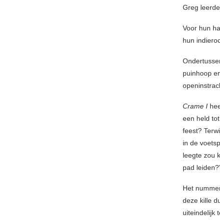
Greg leerde
Voor hun ha
hun indiero
Ondertussen
puinhoop e
openinstrac
Crame I
hee
een held to
feest? Terwi
in de voets
leegte zou k
pad leiden?
Het nummer 
deze kille 
uiteindelijk