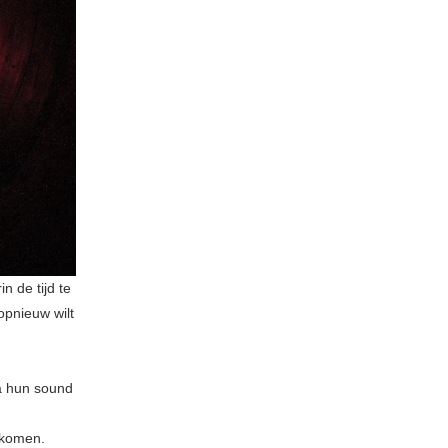
n de tijd te
 opnieuw wilt
na hun sound
lkomen.