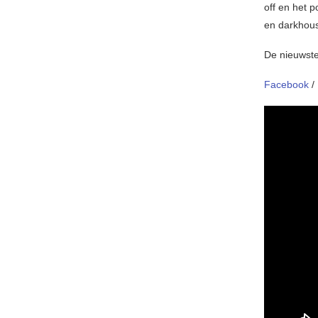
off en het p
en darkhous
De nieuwst
Facebook
/