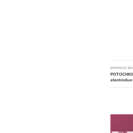
previous po
POTOCHKIN
electroduo