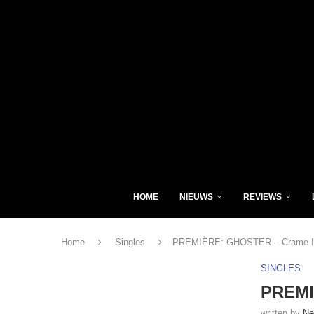
HOME
NIEUWS
REVIEWS
Home
Singles
PREMIÈRE: GHOSTER – Crame I
SINGLES
PREMI
written by
Ne