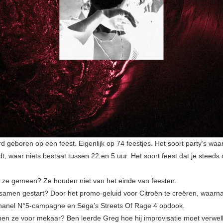
 geboren op een feest. Eigenlijk op 74 feestjes. Het soort party’s waari
dt, waar niets bestaat tussen 22 en 5 uur. Het soort feest dat je steeds
ze gemeen? Ze houden niet van het einde van feesten.
 samen gestart? Door het promo-geluid voor Citroën te creëren, waar
hanel N°5-campagne en Sega’s Streets Of Rage 4 opdook.
en ze voor mekaar? Ben leerde Greg hoe hij improvisatie moet verwe