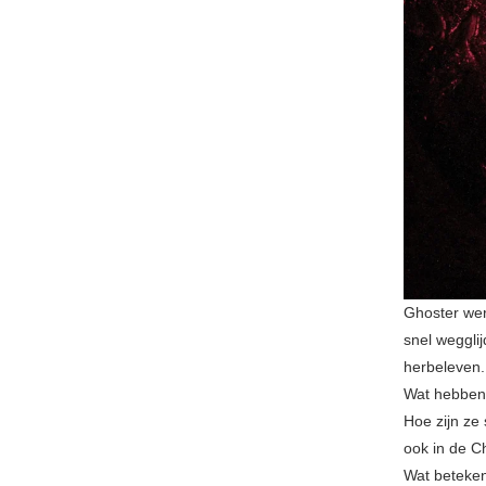
Ghoster werd
snel wegglij
herbeleven.
Wat hebben 
Hoe zijn ze
ook in de C
Wat beteken