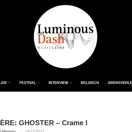
LIVE
FESTIVAL
INTERVIEW
BELGISCH
GRENSVERL
ÈRE: GHOSTER – Crame I
l Mertens
14/12/2022