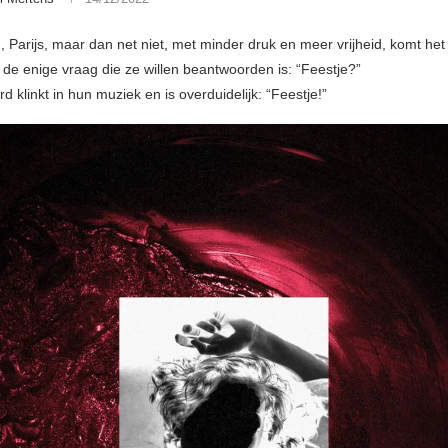
n, Parijs, maar dan net niet, met minder druk en meer vrijheid, komt he
de enige vraag die ze willen beantwoorden is: “Feestje?”
 klinkt in hun muziek en is overduidelijk: “Feestje!”