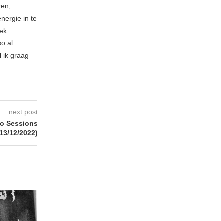
ren,
nergie in te
iek
so al
l ik graag
next post
o Sessions
(13/12/2022)