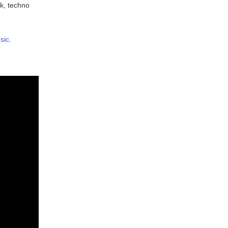
nk, techno
sic.