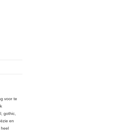
ng voor te
ik
, gothic,
oëzie en
 heel