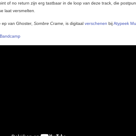
oint of no return zijn erg tastbaar in de loop van deze track, die postpu
e laat versmelten.
e ep van Ghoster,
Sombre Crame,
is digitaal
verschenen
bij
Atypeek Mu
Bandcamp