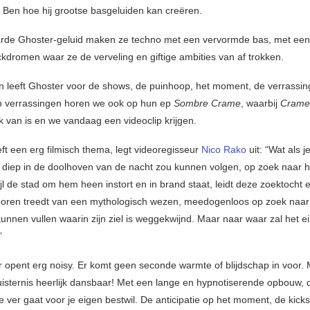
 Ben hoe hij grootse basgeluiden kan creëren.
rde Ghoster-geluid maken ze techno met een vervormde bas, met een 
ckdromen waar ze de verveling en giftige ambities van af trokken.
 leeft Ghoster voor de shows, de puinhoop, het moment, de verrassin
n verrassingen horen we ook op hun ep
Sombre Crame
, waarbij
Crame
k van is en we vandaag een videoclip krijgen.
ft een erg filmisch thema, legt videoregisseur
Nico Rako
uit: “Wat als j
t diep in de doolhoven van de nacht zou kunnen volgen, op zoek naar h
jl de stad om hem heen instort en in brand staat, leidt deze zoektocht e
poren treedt van een mythologisch wezen, meedogenloos op zoek naar
unnen vullen waarin zijn ziel is weggekwijnd. Maar naar waar zal het ei
”
opent erg noisy. Er komt geen seconde warmte of blijdschap in voor. 
duisternis heerlijk dansbaar! Met een lange en hypnotiserende opbouw, 
 te ver gaat voor je eigen bestwil. De anticipatie op het moment, de kicks