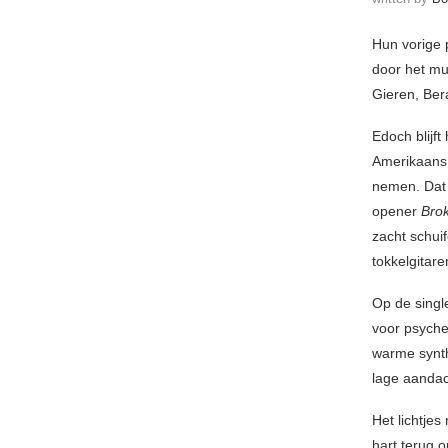
Hun vorige 
door het mu
Gieren, Ber
Edoch blijf
Amerikaans 
nemen. Dat 
opener
Bro
zacht schui
tokkelgitare
Op de singl
voor psyche
warme synth
lage aandac
Het lichtje
hart terug 