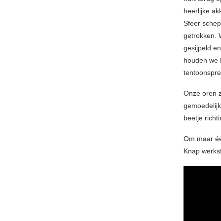
heerlijke a
Sfeer schep
getrokken. 
gesijpeld e
houden we h
tentoonspre
Onze oren z
gemoedelijkh
beetje richti
Om maar één
Knap werks