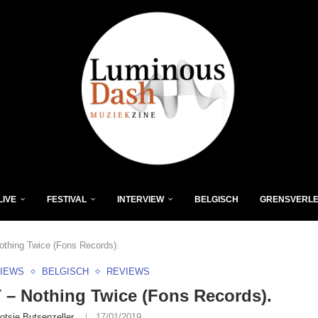
LIVE
FESTIVAL
INTERVIEW
BELGISCH
GRENSVERL
thing Twice (Fons Records).
VIEWS
BELGISCH
REVIEWS
– Nothing Twice (Fons Records).
otsie Butsenzeller
17/01/2019