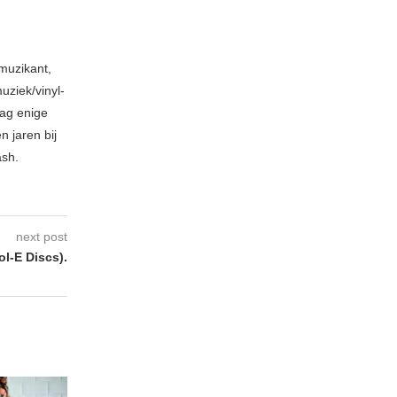
muzikant,
ziek/vinyl-
aag enige
 jaren bij
ash.
next post
-E Discs) .