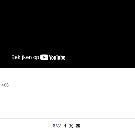
:
466
0