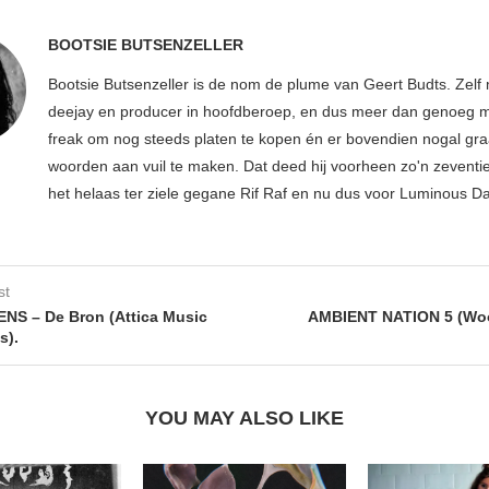
BOOTSIE BUTSENZELLER
Bootsie Butsenzeller is de nom de plume van Geert Budts. Zelf 
deejay en producer in hoofdberoep, en dus meer dan genoeg mu
freak om nog steeds platen te kopen én er bovendien nogal gr
woorden aan vuil te maken. Dat deed hij voorheen zo'n zeventien
het helaas ter ziele gegane Rif Raf en nu dus voor Luminous D
st
S – De Bron (Attica Music
AMBIENT NATION 5 (Wool
) .
YOU MAY ALSO LIKE