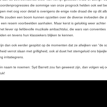
kkoordenprogressies die sommige van onze progrock helden ook wel be
pen met oog voor detail is overigens de enige rode draad die op dit a
We zouden een boom kunnen opzetten over de diverse invloeden die zi
n een resem voorbeelden aanhalen. Maar kerst is gelukkig weer achter 
et liever op liefdevolle muzikale ambachtslui, die wars van conventies
iden en tevens hun klassiekers blijken te kennen.
ijn dan ook eerder gespitst op de momenten dat ze afwijken van “de s
eid verrot slaan met grilligheid, ook al duwt het stemgeluid ons bijwijl
ng irritatiegrens.
 naam te noemen: Syd Barrett zou fan geweest zijn, dan volgen wij 
tuk!