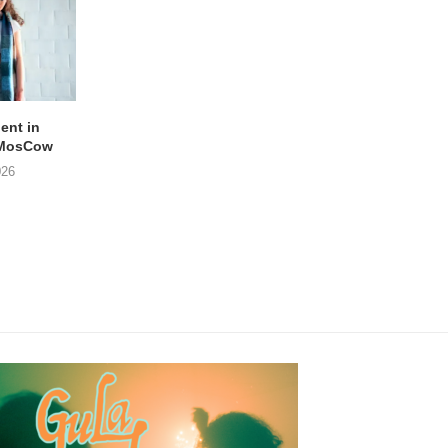
lent in
APOTH – Nelson
LIGHTSPEED speelt
 MosCow
THE SHEILA DIVINE in
05/08/2026
026
04/08/2026