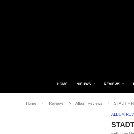
HOME
NIEUWS
REVIEWS
Home
Reviews
Album Reviews
STADT – No
ALBUM RE
STADT 
written by
Bo