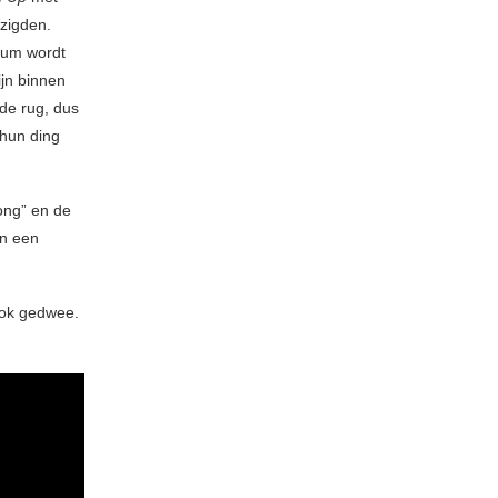
zigden.
lbum wordt
jn binnen
de rug, dus
 hun ding
ong” en de
en een
ook gedwee.