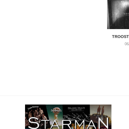
TROOST 
06