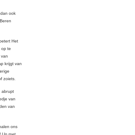
 dan ook
 Beren
betert Het
 op te
n van
 krijgt van
erige
f zoiets.
n abrupt
edje van
jden van
 halen ons
ed Up
met