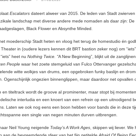
plaat
Escalators
dateert alweer van 2015. De leden van Stadt zwierven
zikale landschap met diverse andere mede nomaden als daar zijn: De
aadgeslagen, Black Flower en Absynthe Minded.
t het moederschip Stadt heten en vloog het terug de homestudio én god
Theater in (oudere lezers kennen dit BRT bastion zeker nog) om “iets”
“iets” heet nu
Nothing Twice. “
A New Beginning”, blijkt uit de zanglijne
ken People
waar het zoete stemgeluid van Fulco Ottervanger gezelschap
felende witte wolkjes van drums, een opgebroken funky baslijn en drom
n. Ogenschijnlijk ongezien binnenglippen, maar daardoor net opvallen o
e en titeltrack wordt de groove al prominenter, maar stopt bij momente
delische interludia en een knoert van een refrein op een uitnodigend b
s. Laten we ook nog eens een boon hebben voor bands die in deze ti
htsspanne een single van negen minuten durven uitbrengen.
s naar Neil Young neigende
Today’s A Work Ages
, skippen wij liever. We
op aan de bevreemdende sfeer van het fijn getitelde
Afraid Of Being F