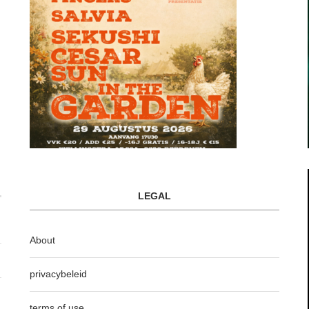
LEGAL
About
privacybeleid
terms of use