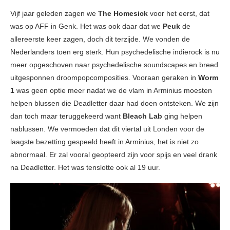
Vijf jaar geleden zagen we
The Homesick
voor het eerst, dat
was op AFF in Genk. Het was ook daar dat we
Peuk
de
allereerste keer zagen, doch dit terzijde. We vonden de
Nederlanders toen erg sterk. Hun psychedelische indierock is nu
meer opgeschoven naar psychedelische soundscapes en breed
uitgesponnen droompopcomposities. Vooraan geraken in
Worm
1
was geen optie meer nadat we de vlam in Arminius moesten
helpen blussen die Deadletter daar had doen ontsteken. We zijn
dan toch maar teruggekeerd want
Bleach Lab
ging helpen
nablussen. We vermoeden dat dit viertal uit Londen voor de
laagste bezetting gespeeld heeft in Arminius, het is niet zo
abnormaal. Er zal vooral geopteerd zijn voor spijs en veel drank
na Deadletter. Het was tenslotte ook al 19 uur.