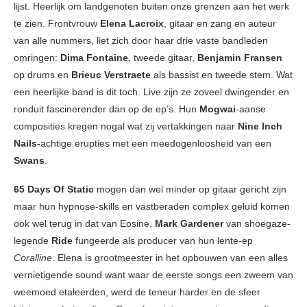
lijst. Heerlijk om landgenoten buiten onze grenzen aan het werk
te zien. Frontvrouw
Elena Lacroix
, gitaar en zang en auteur
van alle nummers, liet zich door haar drie vaste bandleden
omringen:
Dima Fontaine
, tweede gitaar,
Benjamin Fransen
op drums en
Brieuc Verstraete
als bassist en tweede stem. Wat
een heerlijke band is dit toch. Live zijn ze zoveel dwingender en
ronduit fascinerender dan op de ep’s. Hun
Mogwai
-aanse
composities kregen nogal wat zij vertakkingen naar
Nine Inch
Nails-
achtige erupties met een meedogenloosheid van een
Swans
.
65 Days Of Static
mogen dan wel minder op gitaar gericht zijn
maar hun hypnose-skills en vastberaden complex geluid komen
ook wel terug in dat van Eosine.
Mark Gardener
van shoegaze-
legende
Ride
fungeerde als producer van hun lente-ep
Coralline
. Elena is grootmeester in het opbouwen van een alles
vernietigende sound want waar de eerste songs een zweem van
weemoed etaleerden, werd de teneur harder en de sfeer