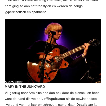
nam ging ze aan het freestylen en werden de songs
yyperkinetisch en spannend.
MARY IN THE JUNKYARD
Vlug terug naar Arminius hoe dan ook door de plensbuien heen
want de band die we op
Leffingeleuren
als de opwindendste
live band van het jaar omschreven, stond klaar.
Deadletter
kon