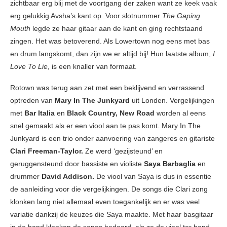
zichtbaar erg blij met de voortgang der zaken want ze keek vaak
erg gelukkig Avsha’s kant op. Voor slotnummer
The Gaping
Mouth
legde ze haar gitaar aan de kant en ging rechtstaand
zingen. Het was betoverend. Als Lowertown nog eens met bas
en drum langskomt, dan zijn we er altijd bij! Hun laatste album,
I
Love To Lie
, is een knaller van formaat.
Rotown was terug aan zet met een beklijvend en verrassend
optreden van
Mary In The Junkyard
uit Londen. Vergelijkingen
met
Bar Italia
en
Black Country, New Road
worden al eens
snel gemaakt als er een viool aan te pas komt. Mary In The
Junkyard is een trio onder aanvoering van zangeres en gitariste
Clari Freeman-Taylor.
Ze werd ‘gezijsteund’ en
geruggensteund door bassiste en violiste
Saya Barbaglia
en
drummer
David Addison.
De viool van Saya is dus in essentie
de aanleiding voor die vergelijkingen. De songs die Clari zong
klonken lang niet allemaal even toegankelijk en er was veel
variatie dankzij de keuzes die Saya maakte. Met haar basgitaar
in de hand klonken de songs bedaard, als ze de viool ter hand