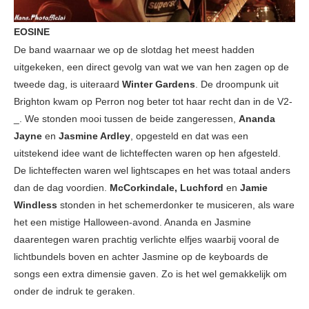
EOSINE
De band waarnaar we op de slotdag het meest hadden
uitgekeken, een direct gevolg van wat we van hen zagen op de
tweede dag, is uiteraard
Winter Gardens
. De droompunk uit
Brighton kwam op Perron nog beter tot haar recht dan in de V2­
_. We stonden mooi tussen de beide zangeressen,
Ananda
Jayne
en
Jasmine Ardley
, opgesteld en dat was een
uitstekend idee want de lichteffecten waren op hen afgesteld.
De lichteffecten waren wel lightscapes en het was totaal anders
dan de dag voordien.
McCorkindale, Luchford
en
Jamie
Windless
stonden in het schemerdonker te musiceren, als ware
het een mistige Halloween-avond. Ananda en Jasmine
daarentegen waren prachtig verlichte elfjes waarbij vooral de
lichtbundels boven en achter Jasmine op de keyboards de
songs een extra dimensie gaven. Zo is het wel gemakkelijk om
onder de indruk te geraken.