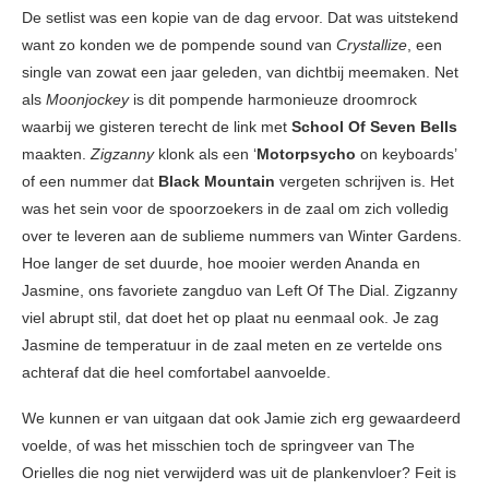
De setlist was een kopie van de dag ervoor. Dat was uitstekend
want zo konden we de pompende sound van
Crystallize
, een
single van zowat een jaar geleden, van dichtbij meemaken. Net
als
Moonjockey
is dit pompende harmonieuze droomrock
waarbij we gisteren terecht de link met
School Of Seven Bells
maakten.
Zigzanny
klonk als een ‘
Motorpsycho
on keyboards’
of een nummer dat
Black Mountain
vergeten schrijven is. Het
was het sein voor de spoorzoekers in de zaal om zich volledig
over te leveren aan de sublieme nummers van Winter Gardens.
Hoe langer de set duurde, hoe mooier werden Ananda en
Jasmine, ons favoriete zangduo van Left Of The Dial. Zigzanny
viel abrupt stil, dat doet het op plaat nu eenmaal ook. Je zag
Jasmine de temperatuur in de zaal meten en ze vertelde ons
achteraf dat die heel comfortabel aanvoelde.
We kunnen er van uitgaan dat ook Jamie zich erg gewaardeerd
voelde, of was het misschien toch de springveer van The
Orielles die nog niet verwijderd was uit de plankenvloer? Feit is