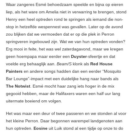
Waar zangeres Esmé behoedzaam speelde en bijna op eieren
liep, als het ware om Amelia niet in verwarring te brengen, stond
Henry een heel optreden rond te springen als iemand die non-
stop in hetzelfde wespennest was gevallen. Later op de avond
zou blijken dat we vermoeden dat er op die plek in Perron
springveren ingebouwd zijn. Wat we van hun optreden vonden?
Erg mooi in feite, het was wel zaterdagavond, maar we kregen
geen hoempapa maar eerder een
Duyster
-sfeertje en dat
voelde erg behaaglijk aan.
Beam/S
klonk als
Red House
Painters
en andere songs hadden dan een eerder “Mosquito
Bar Lounge”-impact met een duidelijke hang naar bands als
The Notwist
. Esmé mocht haar zang iets hoger in de mix
gegooid hebben, maar de Halifaxers waren een half uur lang
uitermate boeiend om volgen.
Het was maar een deur of twee passeren en we stonden al voor
het kleine Perron. Daar begonnen warempel landgenoten aan
hun optreden.
Eosine
uit Luik stond al een tijdje op onze to do