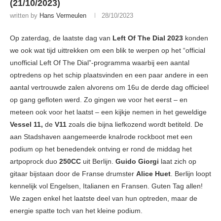
(21/10/2023)
written by
Hans Vermeulen
28/10/2023
Op zaterdag, de laatste dag van
Left Of The Dial 2023
konden
we ook wat tijd uittrekken om een blik te werpen op het “official
unofficial Left Of The Dial”-programma waarbij een aantal
optredens op het schip plaatsvinden en een paar andere in een
aantal vertrouwde zalen alvorens om 16u de derde dag officieel
op gang gefloten werd. Zo gingen we voor het eerst – en
meteen ook voor het laatst – een kijkje nemen in het geweldige
Vessel 11,
de
V11
zoals die bijna liefkozend wordt betiteld. De
aan Stadshaven aangemeerde knalrode rockboot met een
podium op het benedendek ontving er rond de middag het
artpoprock duo
250CC
uit Berlijn.
Guido Giorgi
laat zich op
gitaar bijstaan door de Franse drumster
Alice Huet
. Berlijn loopt
kennelijk vol Engelsen, Italianen en Fransen. Guten Tag allen!
We zagen enkel het laatste deel van hun optreden, maar de
energie spatte toch van het kleine podium.