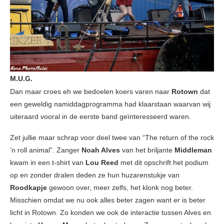
M.U.G.
Dan maar croes eh we bedoelen koers varen naar
Rotown
dat
een geweldig namiddagprogramma had klaarstaan waarvan wij
uiteraard vooral in de eerste band geïnteresseerd waren.
Zet jullie maar schrap voor deel twee van “The return of the rock
’n roll animal”. Zanger
Noah Alves
van het briljante
Middleman
kwam in een t-shirt van
Lou Reed
met dit opschrift het podium
op en zonder dralen deden ze hun huzarenstukje van
Roodkapje
gewoon over, meer zelfs, het klonk nog beter.
Misschien omdat we nu ook alles beter zagen want er is beter
licht in Rotown. Zo konden we ook de interactie tussen Alves en