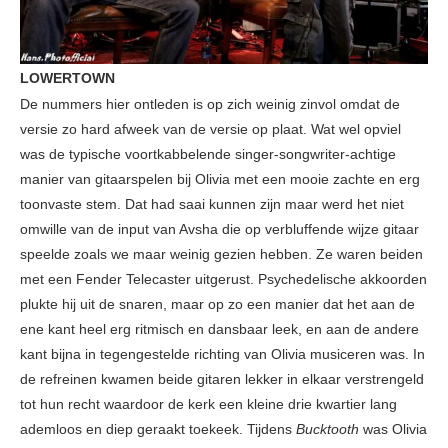
LOWERTOWN
De nummers hier ontleden is op zich weinig zinvol omdat de
versie zo hard afweek van de versie op plaat. Wat wel opviel
was de typische voortkabbelende singer-songwriter-achtige
manier van gitaarspelen bij Olivia met een mooie zachte en erg
toonvaste stem. Dat had saai kunnen zijn maar werd het niet
omwille van de input van Avsha die op verbluffende wijze gitaar
speelde zoals we maar weinig gezien hebben. Ze waren beiden
met een Fender Telecaster uitgerust. Psychedelische akkoorden
plukte hij uit de snaren, maar op zo een manier dat het aan de
ene kant heel erg ritmisch en dansbaar leek, en aan de andere
kant bijna in tegengestelde richting van Olivia musiceren was. In
de refreinen kwamen beide gitaren lekker in elkaar verstrengeld
tot hun recht waardoor de kerk een kleine drie kwartier lang
ademloos en diep geraakt toekeek. Tijdens
Bucktooth
was Olivia