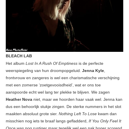
BLEACH LAB
Het album
Lost In A Rush Of Emptiness
is de perfecte
weerspiegeling van hun droompopgeluid.
Jenna Kyle
,
frontvrouw en zangeres is wel een charismatische verschijning
met een zomerse ‘zoetgevooisdheid’, wat er ons toe
aanspoorde echt wel lang ter plekke te blijven. We zagen
Heather Nova
niet, maar we hoorden haar vaak wel. Jenna kan
dus een behoorlijk stukje zingen. De sterke nummers in het slot
maakten absoluut grote sier.
Nothing Left To Lose
kwam dan
misschien nog iets te braaf langs gefladderd,
If You Only Feel It
Once
was nog rustiger maar tegelijk wel een pak hoger scorend