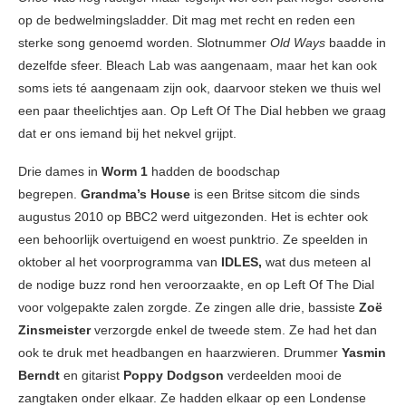
op de bedwelmingsladder. Dit mag met recht en reden een
sterke song genoemd worden. Slotnummer
Old Ways
baadde in
dezelfde sfeer. Bleach Lab was aangenaam, maar het kan ook
soms iets té aangenaam zijn ook, daarvoor steken we thuis wel
een paar theelichtjes aan. Op Left Of The Dial hebben we graag
dat er ons iemand bij het nekvel grijpt.
Drie dames in
Worm 1
hadden de boodschap
begrepen.
Grandma’s House
is een Britse sitcom die sinds
augustus 2010 op BBC2 werd uitgezonden. Het is echter ook
een behoorlijk overtuigend en woest punktrio. Ze speelden in
oktober al het voorprogramma van
IDLES,
wat dus meteen al
de nodige buzz rond hen veroorzaakte, en op Left Of The Dial
voor volgepakte zalen zorgde. Ze zingen alle drie, bassiste
Zoë
Zinsmeister
verzorgde enkel de tweede stem. Ze had het dan
ook te druk met headbangen en haarzwieren. Drummer
Yasmin
Berndt
en gitarist
Poppy Dodgson
verdeelden mooi de
zangtaken onder elkaar. Ze hadden elkaar op een Londense