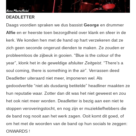
DEADLETTER
Daags voordien spraken we dus bassist
George
en drummer
Alfie
en er heerste toen bezorgdheid over klank en sfeer in de
kerk. We konden hen met de hand op hart verzekeren dat ze
zich geen seconde ongerust dienden te maken. Ze zouden er
probleemloos de zijbeuk in gooien. “Blue is the colour of the
year”, klonk het in de geweldige afsluiter
Zeitgeist
. “There’s a
soul coming, there is something in the air”. Verrassen deed
Deadletter uiteraard niet meer, imponeren wel. Als
gedoodverfde “niet als dusdanig betitelde” headliner maakten ze
hun reputatie waar. Zotter dan dit was het niet geweest en zou
het ook niet meer worden. Deadletter is bezig aan een niet te
stoppen veroveringstocht, en nog zijn er muziekliefhebbers die
de band nog nooit aan het werk zagen. Ooit komt dit goed, of
om het met de woorden van de band op hun socials te zeggen:
ONWARDS !