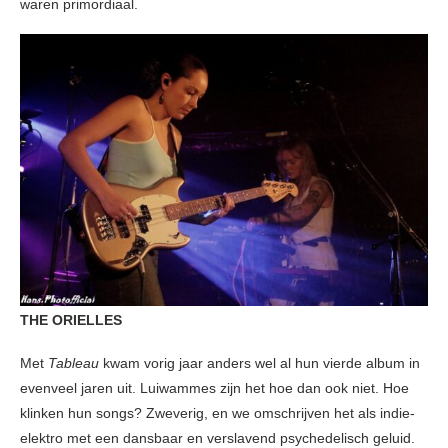
waren primordiaal.
THE ORIELLES
Met
Tableau
kwam vorig jaar anders wel al hun vierde album in
evenveel jaren uit. Luiwammes zijn het hoe dan ook niet. Hoe
klinken hun songs? Zweverig, en we omschrijven het als indie-
elektro met een dansbaar en verslavend psychedelisch geluid.