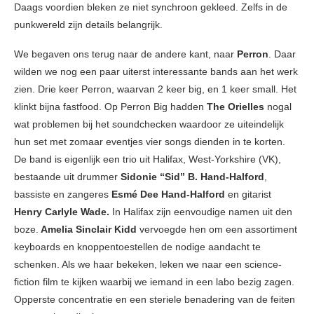
Daags voordien bleken ze niet synchroon gekleed. Zelfs in de
punkwereld zijn details belangrijk.
We begaven ons terug naar de andere kant, naar
Perron
. Daar
wilden we nog een paar uiterst interessante bands aan het werk
zien. Drie keer Perron, waarvan 2 keer big, en 1 keer small. Het
klinkt bijna fastfood. Op Perron Big hadden
The Orielles
nogal
wat problemen bij het soundchecken waardoor ze uiteindelijk
hun set met zomaar eventjes vier songs dienden in te korten.
De band is eigenlijk een trio uit Halifax, West-Yorkshire (VK),
bestaande uit drummer
Sidonie “Sid” B. Hand-Halford
,
bassiste en zangeres
Esmé Dee Hand-Halford
en gitarist
Henry Carlyle Wade.
In Halifax zijn eenvoudige namen uit den
boze.
Amelia Sinclair Kidd
vervoegde hen om een assortiment
keyboards en knoppentoestellen de nodige aandacht te
schenken. Als we haar bekeken, leken we naar een science-
fiction film te kijken waarbij we iemand in een labo bezig zagen.
Opperste concentratie en een steriele benadering van de feiten