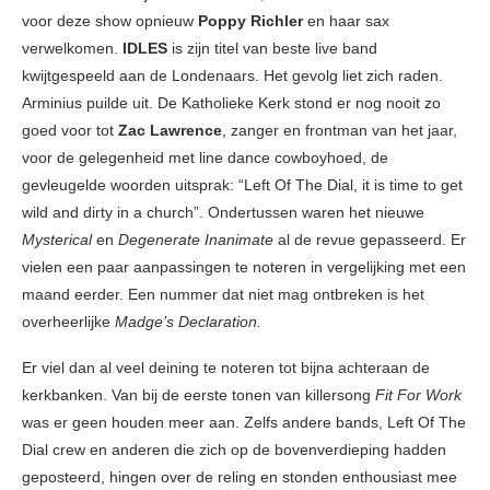
voor deze show opnieuw
Poppy Richler
en haar sax
verwelkomen.
IDLES
is zijn titel van beste live band
kwijtgespeeld aan de Londenaars. Het gevolg liet zich raden.
Arminius puilde uit. De Katholieke Kerk stond er nog nooit zo
goed voor tot
Zac Lawrence
, zanger en frontman van het jaar,
voor de gelegenheid met line dance cowboyhoed, de
gevleugelde woorden uitsprak: “Left Of The Dial, it is time to get
wild and dirty in a church”. Ondertussen waren het nieuwe
Mysterical
en
Degenerate Inanimate
al de revue gepasseerd. Er
vielen een paar aanpassingen te noteren in vergelijking met een
maand eerder. Een nummer dat niet mag ontbreken is het
overheerlijke
Madge’s Declaration.
Er viel dan al veel deining te noteren tot bijna achteraan de
kerkbanken. Van bij de eerste tonen van killersong
Fit For Work
was er geen houden meer aan. Zelfs andere bands, Left Of The
Dial crew en anderen die zich op de bovenverdieping hadden
geposteerd, hingen over de reling en stonden enthousiast mee