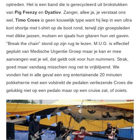
optreden. Het is een band die is gerecycleerd uit brokstukken
van
Pig Frenzy
en
Dyatlov
. Zanger, allee ja, je verstaat ons
wel,
Timo Croes
is geen kouwelijk type want hij liep in een ultra
kort shortje met t-shirt op de boot rond, terwijl zijn groepsleden
met dikke jassen, mutsen en sjaals hun gitaren hun vet gaven.
“Break the chain” stond op zijn rug te lezen. M.U.G. is effectief
geplukt van Medische Urgentie Groep maar je kan er mee
aanvangen wat je wil, dat geldt ook voor hun nummers. Strak,
goed maar vandaag misschien nog net te vrijblijvend. We
vonden het in alle geval een erg entertainende 20 minuten
pokkeherrie met een volstrekt de pedalen verliezende Croes die
gelukkig niet op een pedalo maar op een cruise zat, of zoiets.