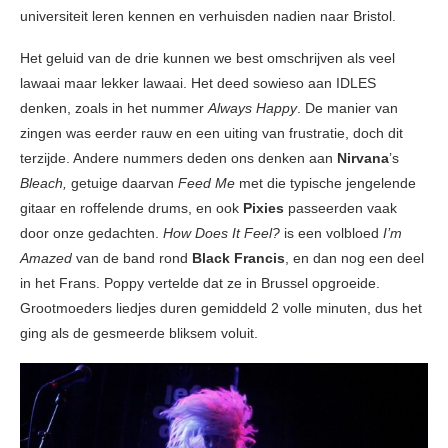
universiteit leren kennen en verhuisden nadien naar Bristol.
Het geluid van de drie kunnen we best omschrijven als veel
lawaai maar lekker lawaai. Het deed sowieso aan IDLES
denken, zoals in het nummer
Always Happy
. De manier van
zingen was eerder rauw en een uiting van frustratie, doch dit
terzijde. Andere nummers deden ons denken aan
Nirvana
’s
Bleach,
getuige daarvan
Feed Me
met die typische jengelende
gitaar en roffelende drums, en ook
Pixies
passeerden vaak
door onze gedachten.
How Does It Feel?
is een volbloed
I’m
Amazed
van de band rond
Black Francis
, en dan nog een deel
in het Frans. Poppy vertelde dat ze in Brussel opgroeide.
Grootmoeders liedjes duren gemiddeld 2 volle minuten, dus het
ging als de gesmeerde bliksem voluit.