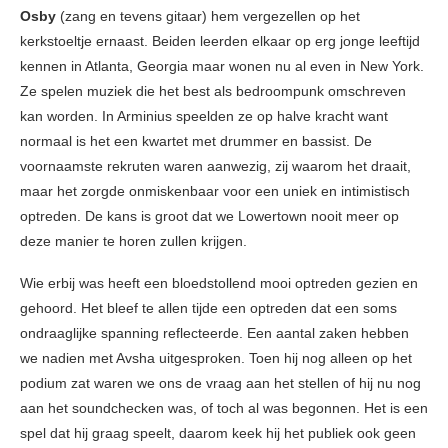
Osby
(zang en tevens gitaar) hem vergezellen op het
kerkstoeltje ernaast. Beiden leerden elkaar op erg jonge leeftijd
kennen in Atlanta, Georgia maar wonen nu al even in New York.
Ze spelen muziek die het best als bedroompunk omschreven
kan worden. In Arminius speelden ze op halve kracht want
normaal is het een kwartet met drummer en bassist. De
voornaamste rekruten waren aanwezig, zij waarom het draait,
maar het zorgde onmiskenbaar voor een uniek en intimistisch
optreden. De kans is groot dat we Lowertown nooit meer op
deze manier te horen zullen krijgen.
Wie erbij was heeft een bloedstollend mooi optreden gezien en
gehoord. Het bleef te allen tijde een optreden dat een soms
ondraaglijke spanning reflecteerde. Een aantal zaken hebben
we nadien met Avsha uitgesproken. Toen hij nog alleen op het
podium zat waren we ons de vraag aan het stellen of hij nu nog
aan het soundchecken was, of toch al was begonnen. Het is een
spel dat hij graag speelt, daarom keek hij het publiek ook geen