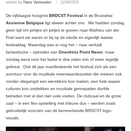
written by
Hans Vermeulen
11/04/2024
De vijfdaagse hoogmis
BRDCST Festival
in de Brusselse
Ancienne Belgique
ligt alweer achter ons. We hadden zondag
geen tijd om pintjes en petjes te gooien naar Mathieu van der
Poel want we waren er bij op de vierde en eigenlijk laatste
festivaldag. Maandag was er nog het – naar verluidt
fantastische – optreden van
Oneohtrix Point Never
, maar
zondag werd voor het laatst in drie zalen min of meer tegelijk
gefeest. Ook dit jaar manifesteerde het festival zich als een
avontuur voor de muzikale meerwaardezoeker die meteen ook
zonder vliegangst een wereldreis kon maken, een hele waaier
culturen kon ontdekken en muzikale genrepaden durfde
betreden met al dan niet vuile voeten. De clubzaal en de grote
zaal – in een flex-opstelling met tribune dus – werden zoals
gebruikelijk voorzien van de kenmerkende BRDCST-logo-
visuals.