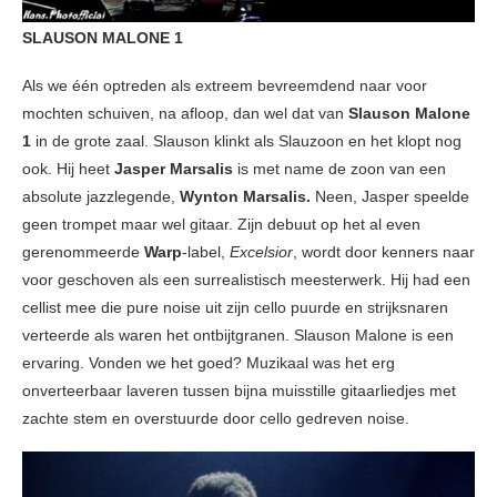
SLAUSON MALONE 1
Als we één optreden als extreem bevreemdend naar voor
mochten schuiven, na afloop, dan wel dat van
Slauson Malone
1
in de grote zaal. Slauson klinkt als Slauzoon en het klopt nog
ook. Hij heet
Jasper Marsalis
is met name de zoon van een
absolute jazzlegende,
Wynton Marsalis.
Neen, Jasper speelde
geen trompet maar wel gitaar. Zijn debuut op het al even
gerenommeerde
Warp
-label,
Excelsior
, wordt door kenners naar
voor geschoven als een surrealistisch meesterwerk. Hij had een
cellist mee die pure noise uit zijn cello puurde en strijksnaren
verteerde als waren het ontbijtgranen. Slauson Malone is een
ervaring. Vonden we het goed? Muzikaal was het erg
onverteerbaar laveren tussen bijna muisstille gitaarliedjes met
zachte stem en overstuurde door cello gedreven noise.