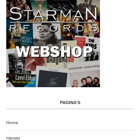
PAGINA’S
Home
nieuws