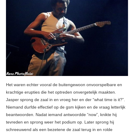
Het waren echter vooral de buitengewoon onvoorspelbare en
krachtige erupties die het optreden onvergetelijk maakten.
Jasper sprong de zaal in en vroeg her en der “what time is it?”.
Niemand durfde effectief op de gsm kijken en de vraag letterlijk
beantwoorden. Nadat iemand antwoordde “now”, knikte hij
tevreden en sprong weer het podium op. Later sprong hij
schreeuwend als een bezetene de zaal terug in en rolde