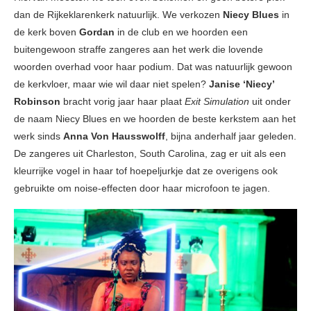
dan de Rijkeklarenkerk natuurlijk. We verkozen
Niecy Blues
in
de kerk boven
Gordan
in de club en we hoorden een
buitengewoon straffe zangeres aan het werk die lovende
woorden overhad voor haar podium. Dat was natuurlijk gewoon
de kerkvloer, maar wie wil daar niet spelen?
Janise ‘Niecy’
Robinson
bracht vorig jaar haar plaat
Exit Simulation
uit onder
de naam Niecy Blues en we hoorden de beste kerkstem aan het
werk sinds
Anna Von Hausswolff
, bijna anderhalf jaar geleden.
De zangeres uit Charleston, South Carolina, zag er uit als een
kleurrijke vogel in haar tof hoepeljurkje dat ze overigens ook
gebruikte om noise-effecten door haar microfoon te jagen.