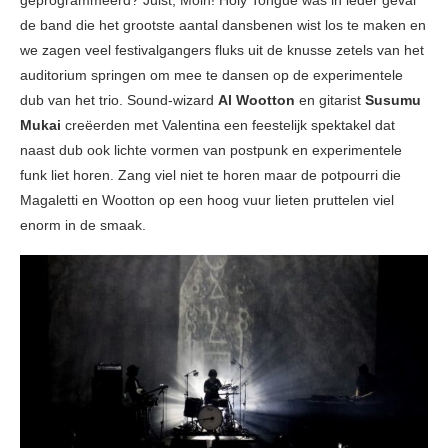
geprogrammeerd? Juist, Moin! Holy Tongue was in ieder geval
de band die het grootste aantal dansbenen wist los te maken en
we zagen veel festivalgangers fluks uit de knusse zetels van het
auditorium springen om mee te dansen op de experimentele
dub van het trio. Sound-wizard
Al Wootton
en gitarist
Susumu
Mukai
creëerden met Valentina een feestelijk spektakel dat
naast dub ook lichte vormen van postpunk en experimentele
funk liet horen. Zang viel niet te horen maar de potpourri die
Magaletti en Wootton op een hoog vuur lieten pruttelen viel
enorm in de smaak.