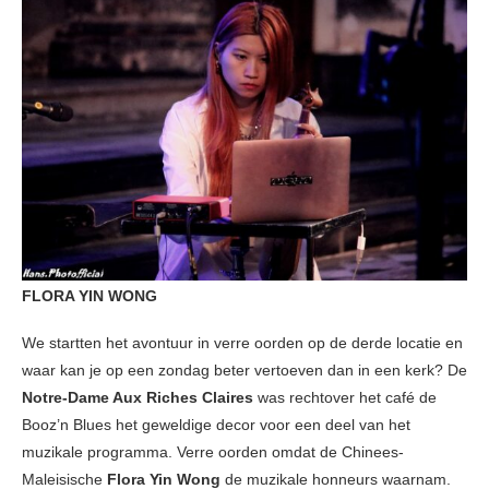
FLORA YIN WONG
We startten het avontuur in verre oorden op de derde locatie en
waar kan je op een zondag beter vertoeven dan in een kerk? De
Notre-Dame Aux Riches Claires
was rechtover het café de
Booz’n Blues het geweldige decor voor een deel van het
muzikale programma. Verre oorden omdat de Chinees-
Maleisische
Flora Yin Wong
de muzikale honneurs waarnam.