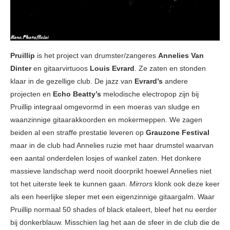
Pruillip
is het project van drumster/zangeres
Annelies Van
Dinter
en gitaarvirtuoos
Louis Evrard
. Ze zaten en stonden
klaar in de gezellige club. De jazz van
Evrard’s
andere
projecten en
Echo Beatty’s
melodische electropop zijn bij
Pruillip integraal omgevormd in een moeras van sludge en
waanzinnige gitaarakkoorden en mokermeppen. We zagen
beiden al een straffe prestatie leveren op
Grauzone Festival
maar in de club had Annelies ruzie met haar drumstel waarvan
een aantal onderdelen losjes of wankel zaten. Het donkere
massieve landschap werd nooit doorprikt hoewel Annelies niet
tot het uiterste leek te kunnen gaan.
Mirrors
klonk ook deze keer
als een heerlijke sleper met een eigenzinnige gitaargalm. Waar
Pruillip normaal 50 shades of black etaleert, bleef het nu eerder
bij donkerblauw. Misschien lag het aan de sfeer in de club die de