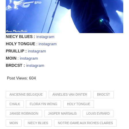
NIECY BLUES :
instagram
HOLY TONGUE
:
instagram
PRUILLIP :
instagram
MOIN
:
instagram
BRDCST :
instagram
Post Views:
604
ANCIENNE BELGIQUE
ANNELIES VAN DINTER
BRDCST
CHALK
FLORA YIN WONG
HOLY TONGUE
JANISE ROBINSON
JASPER MARSALIS
LOUIS EVRARD
MOIN
NIECY BLUES
NOTRE-DAME AUX RICHES CLAIRES