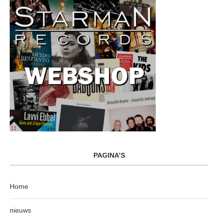
PAGINA’S
Home
nieuws