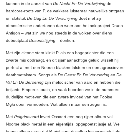
kunnen in de aanzet van
De Nacht En De Verdwijning
de
hardcore-roots van P. de wakkere luisteraar nauwelijks ontgaan
en slotstuk
De Dag En De Verschijning
doet met zijn
atmosferische ondertonen dan weer aan het soloproject Druon
Antigon – wat zijn we nog steeds in de wolken over diens
debuutplaat
Desontstijging
– denken.
Met zijn cleane stem klinkt P. als een hogepriester die een
zwarte mis opdraagt, en dit sjamaanachtige geluid wisselt hij
perfect af met een Noorse blackmetalstem en een agressievere
deathmetalstem. Songs als
De Geest En De Vervoering
en
De
Val En De Beroering
zijn melodischer van aard en hebben die
briljante Emperor-touch, en vaak hoorden we in de nummers
duidelijke motieven die een zware invloed van het Poolse
Mgła doen vermoeden. Wat alleen maar een zegen is.
Met
Pelgrimsoord
levert Ossaert een nog rijper album vol
Noorse black metal in een eigentijds, opgepoetst jasje af. We
hopen alleen maar dat P. niet voor dezelfde levenswandel als