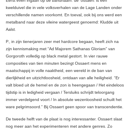
Eerst even ingaan op de bandnaam: de ‘ossaert’ is een
kwelduivel die in vele volksverhalen van de Lage Landen onder
verschillende namen voorkomt. En toeval, ook bij ons werd een
metalband naar deze vileine watergeest genoemd: Kludde uit
Aalst.
P., in zijn tienerjaren zeer met hardcore begaan, heeft zich na
zijn kennismaking met “Ad Majorem Sathanas Gloriam” van
Gorgoroth volledig op black metal gestort. In vier rauwe
composities van tien minuten bezingt Ossaert mens en
maatschappij in volle naaktheid, een wereld in de ban van
dierlijkheid en uitzichtloosheid, ontdaan van alle heiligheid. “Er
valt bloed uit de hemel en de zon is heengegaan / Het eindeloos
tijdstip is in ledigheid vergaan / Tersluiks schrijdt teloorgang
immer verdelgend voort / In absolute wezenloosheid schuilt het
ware pelgrimsoord.” Bij Ossaert geen spoor van transcendentie.
De tweede helft van de plaat is nog interessanter. Ossaert slaat
nog meer aan het experimenteren met andere genres. Zo