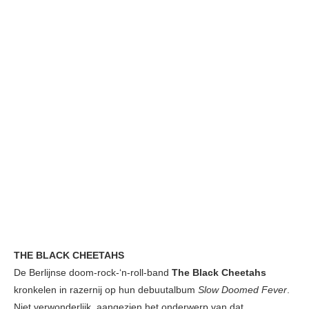
THE BLACK CHEETAHS
De Berlijnse doom-rock-‘n-roll-band
The Black Cheetahs
kronkelen in razernij op hun debuutalbum
Slow Doomed Fever
.
Niet verwonderlijk, aangezien het onderwerp van dat