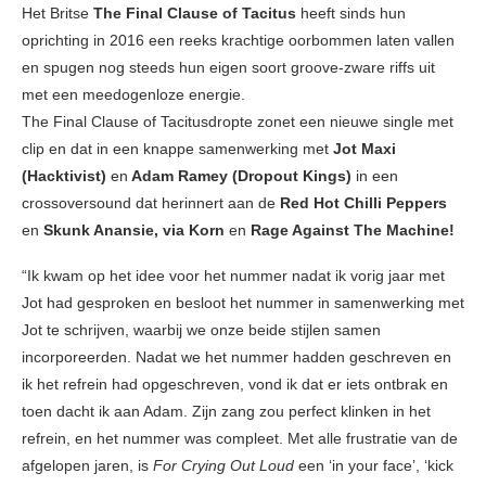
Het Britse
The Final Clause of Tacitus
heeft sinds hun
oprichting in 2016 een reeks krachtige oorbommen laten vallen
en spugen nog steeds hun eigen soort groove-zware riffs uit
met een meedogenloze energie.
The Final Clause of Tacitusdropte zonet een nieuwe single met
clip en dat in een knappe samenwerking met
Jot Maxi
(Hacktivist)
en
Adam Ramey (Dropout Kings)
in een
crossoversound dat herinnert aan de
Red Hot Chilli Peppers
en
Skunk Anansie, via Korn
en
Rage Against The Machine!
“Ik kwam op het idee voor het nummer nadat ik vorig jaar met
Jot had gesproken en besloot het nummer in samenwerking met
Jot te schrijven, waarbij we onze beide stijlen samen
incorporeerden. Nadat we het nummer hadden geschreven en
ik het refrein had opgeschreven, vond ik dat er iets ontbrak en
toen dacht ik aan Adam. Zijn zang zou perfect klinken in het
refrein, en het nummer was compleet. Met alle frustratie van de
afgelopen jaren, is
For Crying Out Loud
een ‘in your face’, ‘kick