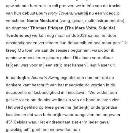
opwindende hardrock ‘n roll proeven we in één van de tracks
van hun debuutalbum
Ivory Towers,
waarbij nu een videoclip
verscheen.
Naser Mestarihi
(zang, gitaar, multi-instrumentalist)
en drummer
Thomas Pridgen (The Mars Volta, Suicidal
Tendencies)
werken nog maar sinds 2019 samen en door
omstandigheden verscheen hun debuutalbum nog maar pas: “Ik
kreeg MS toen we aan de sessies begonnen, waardoor ik
opnieuw moest leren gitaars pelen. Dit album voor elkaar
krijgen, was voor mij een strijd met kansen”, legt Naser uit.
Inhoudelijk is
Sinner’s Swing
eigenlijk een nummer dat de
donkere kant beschrijft van het meegesleurd worden in de
decadentie en losbandigheid in Tinseltown. “We wilden een
gelikte video om de nieuwe line-up van de band te laten zien.
Het werd gefilmd op twee geheime (letterlijk) ondergrondse
locaties en dat was behoorlijk zwaar aangezien het ongeveer
45° Celsius was. Het eindresultaat ziet er in ieder geval
geweldig uit”, geeft het nieuwe duo aan.