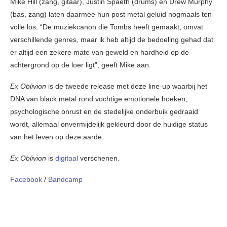
Mike Hill (zang, gitaar), Justin Spaeth (drums) en Drew Murphy
(bas, zang) laten daarmee hun post metal geluid nogmaals ten
volle los. “De muziekcanon die Tombs heeft gemaakt, omvat
verschillende genres, maar ik heb altijd de bedoeling gehad dat
er altijd een zekere mate van geweld en hardheid op de
achtergrond op de loer ligt”, geeft Mike aan.
Ex Oblivion
is de tweede release met deze line-up waarbij het
DNA van black metal rond vochtige emotionele hoeken,
psychologische onrust en de stedelijke onderbuik gedraaid
wordt, allemaal onvermijdelijk gekleurd door de huidige status
van het leven op deze aarde.
Ex Oblivion
is
digitaal
verschenen.
Facebook
/
Bandcamp