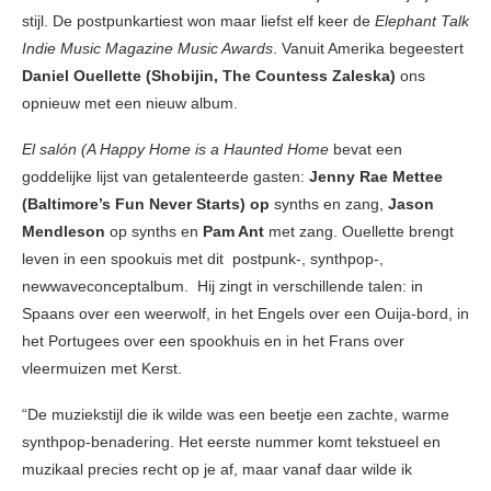
stijl. De postpunkartiest won maar liefst elf keer de
Elephant Talk
Indie Music Magazine Music Awards
. Vanuit Amerika begeestert
Daniel Ouellette (Shobijin, The Countess Zaleska)
ons
opnieuw met een nieuw album.
El salón (A Happy Home is a Haunted Home
bevat een
goddelijke lijst van getalenteerde gasten:
Jenny Rae Mettee
(Baltimore’s Fun Never Starts) op
synths en zang,
Jason
Mendleson
op synths en
Pam Ant
met zang. Ouellette brengt
leven in een spookuis met dit postpunk-, synthpop-,
newwaveconceptalbum. Hij zingt in verschillende talen: in
Spaans over een weerwolf, in het Engels over een Ouija-bord, in
het Portugees over een spookhuis en in het Frans over
vleermuizen met Kerst.
“De muziekstijl die ik wilde was een beetje een zachte, warme
synthpop-benadering. Het eerste nummer komt tekstueel en
muzikaal precies recht op je af, maar vanaf daar wilde ik