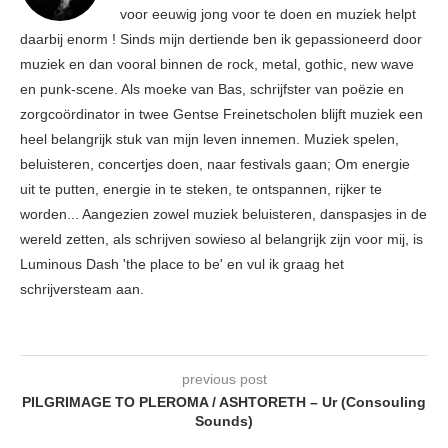
voor eeuwig jong voor te doen en muziek helpt
daarbij enorm ! Sinds mijn dertiende ben ik gepassioneerd door
muziek en dan vooral binnen de rock, metal, gothic, new wave
en punk-scene. Als moeke van Bas, schrijfster van poëzie en
zorgcoördinator in twee Gentse Freinetscholen blijft muziek een
heel belangrijk stuk van mijn leven innemen. Muziek spelen,
beluisteren, concertjes doen, naar festivals gaan; Om energie
uit te putten, energie in te steken, te ontspannen, rijker te
worden... Aangezien zowel muziek beluisteren, danspasjes in de
wereld zetten, als schrijven sowieso al belangrijk zijn voor mij, is
Luminous Dash 'the place to be' en vul ik graag het
schrijversteam aan.
previous post
PILGRIMAGE TO PLEROMA / ASHTORETH – Ur (Consouling
Sounds)