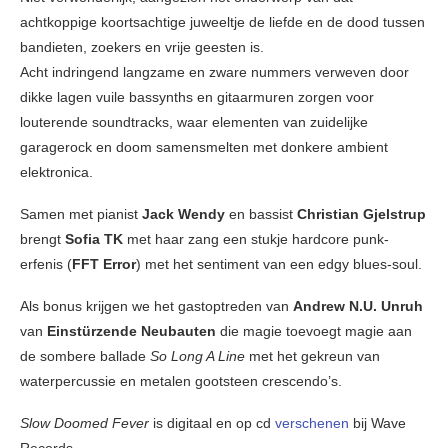
achtkoppige koortsachtige juweeltje de liefde en de dood tussen
bandieten, zoekers en vrije geesten is.
Acht indringend langzame en zware nummers verweven door
dikke lagen vuile bassynths en gitaarmuren zorgen voor
louterende soundtracks, waar elementen van zuidelijke
garagerock en doom samensmelten met donkere ambient
elektronica.
Samen met pianist
Jack Wendy
en bassist
Christian Gjelstrup
brengt
Sofia TK
met haar zang een stukje hardcore punk-
erfenis (
FFT Error
) met het sentiment van een edgy blues-soul.
Als bonus krijgen we het gastoptreden van
Andrew N.U. Unruh
van
Einstürzende Neubauten
die magie toevoegt magie aan
de sombere ballade
So Long A Line
met het gekreun van
waterpercussie en metalen gootsteen crescendo’s.
Slow Doomed Fever
is digitaal en op cd
verschenen
bij Wave
Records.