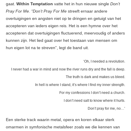
gaat.
Within Temptation
vatte het in hun nieuwe single
Don’t
Pray For Me.
“Don’t Pray For Me
streeft ernaar andere
overtuigingen en angsten niet op te dringen en getuigt van het
accepteren van ieders eigen reis. Het is een hymne over het
accepteren dat overtuigingen fluctuerend, meervoudig of anders
kunnen zijn. Het lied gaat over het toestaan ​​van mensen om
hun eigen lot na te streven”, legt de band uit.
‘Oh, I needed a revolution.
I never had a war in mind and now the river runs dry and the fall is deep.
The truth is dark and makes us bleed.
In hell is where I stand, it’s where I find my inner strength.
For my confessions I don’t need a church.
I don’t need salt to know where it hurts.
Don’t pray for me, no…’
Een sterke track waarin metal, opera en koren elkaar sterk
omarmen in symfonische metalsfeer zoals we die kennen van