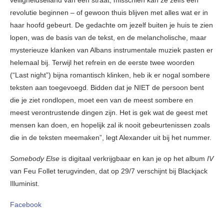
revolutie beginnen – of gewoon thuis blijven met alles wat er in
haar hoofd gebeurt. De gedachte om jezelf buiten je huis te zien
lopen, was de basis van de tekst, en de melancholische, maar
mysterieuze klanken van Albans instrumentale muziek pasten er
helemaal bij. Terwijl het refrein en de eerste twee woorden
(“Last night”) bijna romantisch klinken, heb ik er nogal sombere
teksten aan toegevoegd. Bidden dat je NIET de persoon bent
die je ziet rondlopen, moet een van de meest sombere en
meest verontrustende dingen zijn. Het is gek wat de geest met
mensen kan doen, en hopelijk zal ik nooit gebeurtenissen zoals
die in de teksten meemaken”, legt Alexander uit bij het nummer.
Somebody Else
is digitaal verkrijgbaar en kan je op het album
IV
van Feu Follet terugvinden, dat op 29/7 verschijnt bij Blackjack
Illuminist.
Facebook