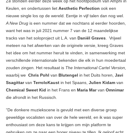
Ze stonden eerder deze week op het hoofdpodium van Amphi in
Keulen, en ondertussen liet
Aesthetic Perfection
ook een
nieuwe single los op de wereld. Eentje in vijf talen dan nog wel.
A New Drug
is een nummer dat we nochtans al eerder hoorden,
want het was in juli 2021 nummer 7 van de 12 maandelijkse
tracks van het soloproject uit L.A. van
Daniël Graves
. Vrijwel
meteen na het afwerken van de originele versie, kreeg Graves
het idee om het nummer heruit te vinden, in samenwerking met
verschillende internationale bekenden die elk in hun moedertaal
zouden zingen. Het resultaat is
The International Cartel Version,
waarbij we
Chris Pohl
van
Blutengel
in het Duits horen,
Javi
Ssagittar
van
TerroloKaust
in het Spaans,
Julien Kidam
van
Chemical Sweet Kid
in het Frans en
Maria Mar
van
Omnimar
die afrondt in het Russisch.
“De donkere muziekscene is gevuld met een diverse groep
geweldige vocalisten van over de hele wereld, en ik was super
enthousiast om deze kans te krijgen om mijn platform te
gebruiken om ze naar een hoger niveau te tillen. Ik geloof echt