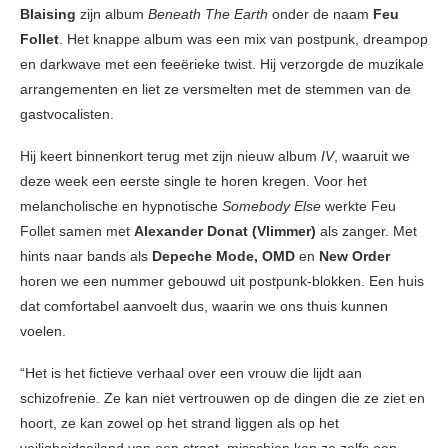
Blaising
zijn album
Beneath The Earth
onder de naam
Feu
Follet
. Het knappe album was een mix van postpunk, dreampop
en darkwave met een feeërieke twist. Hij verzorgde de muzikale
arrangementen en liet ze versmelten met de stemmen van de
gastvocalisten.
Hij keert binnenkort terug met zijn nieuw album
IV
, waaruit we
deze week een eerste single te horen kregen. Voor het
melancholische en hypnotische
Somebody Else
werkte Feu
Follet samen met
Alexander Donat (Vlimmer)
als zanger. Met
hints naar bands als
Depeche Mode, OMD
en
New Order
horen we een nummer gebouwd uit postpunk-blokken. Een huis
dat comfortabel aanvoelt dus, waarin we ons thuis kunnen
voelen.
“Het is het fictieve verhaal over een vrouw die lijdt aan
schizofrenie. Ze kan niet vertrouwen op de dingen die ze ziet en
hoort, ze kan zowel op het strand liggen als op het
veiligheidseiland van een straat, misschien kan ze zelfs een