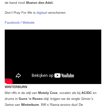
de band rond
Sharon den Adel.
Don’t Pray For Me
is
digitaal
verschenen.
Facebook
/
Website
WINTERBURN
Met riffs in de stijl van
Motely Crue
, vocalen als bij
AC/DC
en
drums in
Guns ‘n Roses
-stijl, krijgen we de single
Sinner’s
Swing
van
Winterburn
. Riff o’ Rama-groovy dus! De