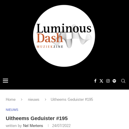
Home
nieuws
Uitheems Geduister #195
NIEUWS
Uitheems Geduister #195
written by
Nel Mertens
24/07/2022