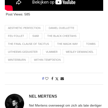
Post Views:
585
AESTHETIC PERFECTION
DANIEL OUELLETTE
FEU FOLLET
SVAR
THE BLACK CHEETAHS
THE FINAL CLAUSE OF TACITUS
THE MAGIK WAY
TOMBS
UITHEEMS GEDUISTER
VLIMMER
WESLEY DEWANCKEL
WINTERBURN
WITHIN TEMPTATION
0
NEL MERTENS
Nel Mertens overweegt om zich als late dertiger