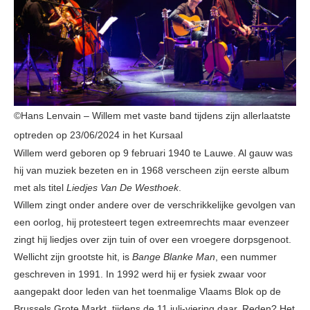
©Hans Lenvain – Willem met vaste band tijdens zijn allerlaatste
optreden op 23/06/2024 in het Kursaal
Willem werd geboren op 9 februari 1940 te Lauwe. Al gauw was
hij van muziek bezeten en in 1968 verscheen zijn eerste album
met als titel
Liedjes Van De Westhoek
.
Willem zingt onder andere over de verschrikkelijke gevolgen van
een oorlog, hij protesteert tegen extreemrechts maar evenzeer
zingt hij liedjes over zijn tuin of over een vroegere dorpsgenoot.
Wellicht zijn grootste hit, is
Bange Blanke Man
, een nummer
geschreven in 1991. In 1992 werd hij er fysiek zwaar voor
aangepakt door leden van het toenmalige Vlaams Blok op de
Brussels Grote Markt, tijdens de 11 juli-viering daar. Reden? Het