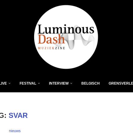
LIVE
FESTIVAL
INTERVIEW
BELGISCH
GRENSVERL
G:
SVAR
nieuws