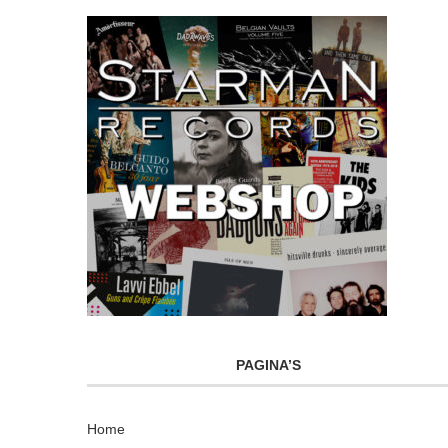
PAGINA’S
Home