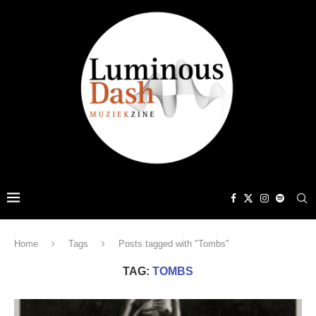
Home
Tags
Posts tagged with "Tombs"
TAG:
TOMBS