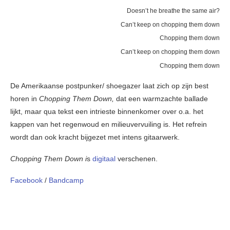
Doesn’t he breathe the same air?
Can’t keep on chopping them down
Chopping them down
Can’t keep on chopping them down
Chopping them down
De Amerikaanse postpunker/ shoegazer laat zich op zijn best
horen in
Chopping Them Down,
dat een warmzachte ballade
lijkt, maar qua tekst een intrieste binnenkomer over o.a. het
kappen van het regenwoud en milieuvervuiling is. Het refrein
wordt dan ook kracht bijgezet met intens gitaarwerk.
Chopping Them Down i
s
digitaal
verschenen.
Facebook
/
Bandcamp