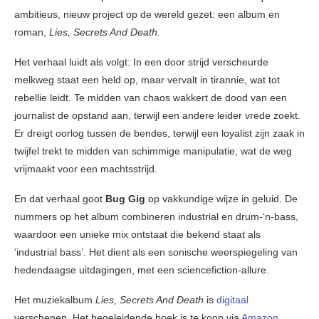
ambitieus, nieuw project op de wereld gezet: een album en
roman,
Lies, Secrets And Death.
Het verhaal luidt als volgt: In een door strijd verscheurde
melkweg staat een held op, maar vervalt in tirannie, wat tot
rebellie leidt. Te midden van chaos wakkert de dood van een
journalist de opstand aan, terwijl een andere leider vrede zoekt.
Er dreigt oorlog tussen de bendes, terwijl een loyalist zijn zaak in
twijfel trekt te midden van schimmige manipulatie, wat de weg
vrijmaakt voor een machtsstrijd.
En dat verhaal goot
Bug Gig
op vakkundige wijze in geluid. De
nummers op het album combineren industrial en drum-‘n-bass,
waardoor een unieke mix ontstaat die bekend staat als
‘industrial bass’. Het dient als een sonische weerspiegeling van
hedendaagse uitdagingen, met een sciencefiction-allure.
Het muziekalbum
Lies, Secrets And Death
is
digitaal
verschenen. Het begeleidende boek is te koop via
Amazon
.