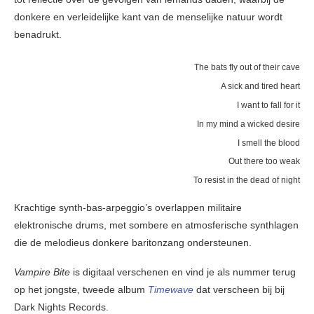
donkere en verleidelijke kant van de menselijke natuur wordt
benadrukt.
The bats fly out of their cave
A sick and tired heart
I want to fall for it
In my mind a wicked desire
I smell the blood
Out there too weak
To resist in the dead of night
Krachtige synth-bas-arpeggio’s overlappen militaire
elektronische drums, met sombere en atmosferische synthlagen
die de melodieus donkere baritonzang ondersteunen.
Vampire Bite
is digitaal verschenen en vind je als nummer terug
op het jongste, tweede album
Timewave
dat verscheen bij bij
Dark Nights Records.