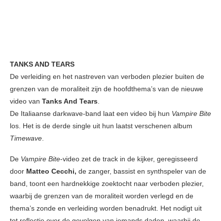
TANKS AND TEARS
De verleiding en het nastreven van verboden plezier buiten de
grenzen van de moraliteit zijn de hoofdthema’s van de nieuwe
video van
Tanks And Tears
.
De Italiaanse darkwave-band laat een video bij hun
Vampire Bite
los. Het is de derde single uit hun laatst verschenen album
Timewave
.
De
Vampire Bite
-video zet de track in de kijker, geregisseerd
door
Matteo Cecchi,
de zanger, bassist en synthspeler van de
band, toont een hardnekkige zoektocht naar verboden plezier,
waarbij de grenzen van de moraliteit worden verlegd en de
thema’s zonde en verleiding worden benadrukt. Het nodigt uit
tot reflectie over de gevolgen van iemands daden, waarbij de