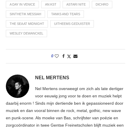
A DAY IN VENICE
AN:KST
ASTARI NITE
DICHRO
SINTHETIK MESSIAH
TANKS AND TEARS
THE SEA AT MIDNIGHT
UITHEEMS GEDUISTER
WESLEY DEWANCKEL
0
NEL MERTENS
Nel Mertens overweegt om zich als late dertiger
voor eeuwig jong voor te doen en muziek helpt
daarbij enorm ! Sinds mijn dertiende ben ik gepassioneerd door
muziek en dan vooral binnen de rock, metal, gothic, new wave
en punk-scene. Als moeke van Bas, schrijfster van poëzie en
zorgcoördinator in twee Gentse Freinetscholen blijft muziek een