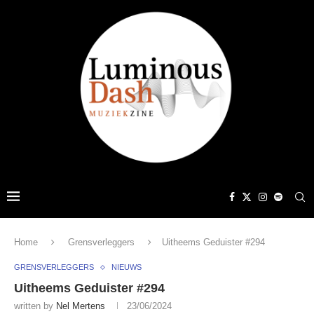
Home
Grensverleggers
Uitheems Geduister #294
GRENSVERLEGGERS
NIEUWS
Uitheems Geduister #294
written by
Nel Mertens
23/06/2024