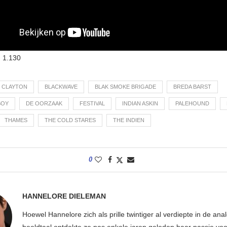
:
1.130
 CLAYTON
BLACKWAVE
BLAK SMOKE BRIGADE
BREDA BARST
BOY
DE OORZAAK
FESTIVAL
INDIAN ASKIN
PALEHOUND
THAMES
THE COLD STARES
THE INDIEN
0
HANNELORE DIELEMAN
Hoewel Hannelore zich als prille twintiger al verdiepte in de ana
beeldtaal ontdekte ze pas enkele jaren geleden haar passie voor