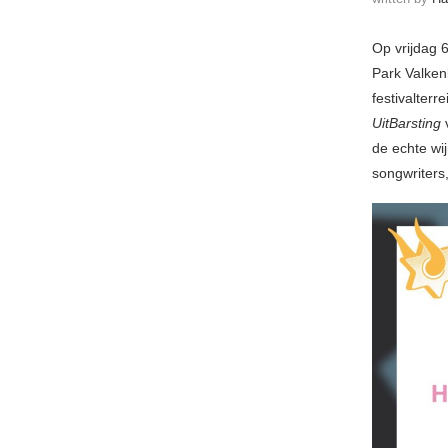
Op vrijdag 
Park Valken
festivalterr
UitBarsting
v
de echte wij
songwriters,