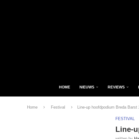
HOME
NIEUWS
REVIEWS
Home
Festival
Line-up hoofdpodium Breda Barst 
FESTIVAL
Line-u
written by
Ha