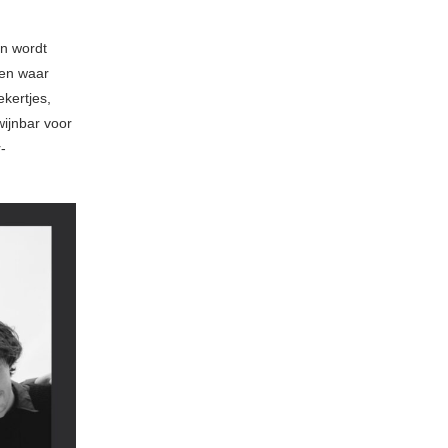
an wordt
een waar
kertjes,
ijnbar voor
-