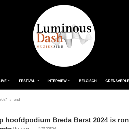
LIVE
FESTIVAL
INTERVIEW
BELGISCH
GRENSVERL
2024 is rond
p hoofdpodium Breda Barst 2024 is ro
nnelore Dieleman
27/07/2024