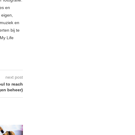
ies en
 eigen,
n muziek en
rten bij te
My Life
next post
ul to reach
gen beheer)