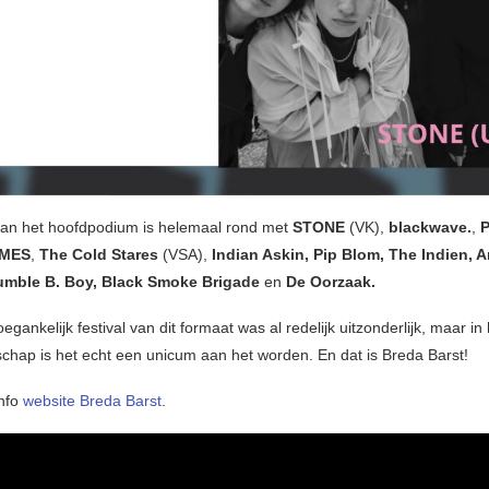
van het hoofdpodium is helemaal rond met
STONE
(VK),
blackwave.
,
MES
,
The Cold Stares
(VSA),
Indian Askin, Pip Blom, The Indien,
umble B. Boy, Black Smoke Brigade
en
De Oorzaak.
oegankelijk festival van dit formaat was al redelijk uitzonderlijk, maar in
dschap is het echt een unicum aan het worden. En dat is Breda Barst!
info
website Breda Barst
.