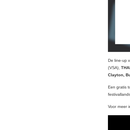
De line-up 
(VSA),
THA
Clayton, B
Een gratis t
festivallan
Voor meer 