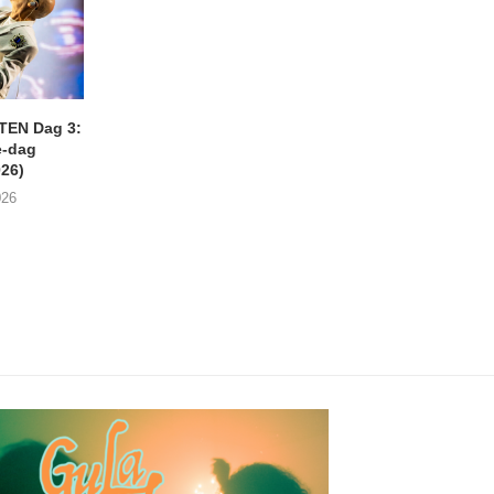
EN Dag 3:
LOKERSE FEESTEN DAG 2
DIANA ROSS op 
-dag
(01/08/2026)
LOKERSE FEEST
026)
(31/07/2026)
03/08/2026
026
02/08/2026