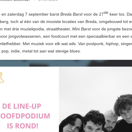
ste
6 en zaterdag 7 september barst
Breda Barst
voor de 27
keer los. D
berg, toch al één van de mooiste locaties van Breda, omgebouwd tot 
ein met drie muziekpodia, straattheater,
Mini Barst
voor de jongste bezoe
oor jongvolwassenen, een foodcourt met een speciaalbierbar en een w
nliefhebber. Met muziek voor elk wat wils. Van postpunk, hiphop, singer
 pop, indie, metal tot aan wat stevige blues.