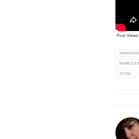
Post Views
ANNA ROSE
BUMBLE B 
STONE