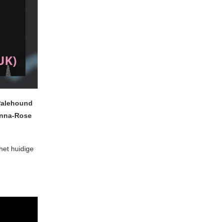
Palehound
 Anna-Rose
 het huidige