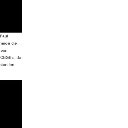
Paul
amson
die
 een
e CBGB’s, de
 stonden