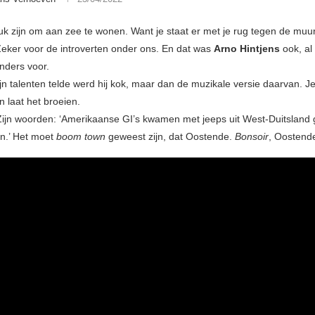
uk zijn om aan zee te wonen. Want je staat er met je rug tegen de muu
Zeker voor de introverten onder ons. En dat was
Arno Hintjens
ook, al 
nders voor.
jn talenten telde werd hij kok, maar dan de muzikale versie daarvan. Je
n laat het broeien.
ijn woorden: ‘Amerikaanse GI’s kwamen met jeeps uit West-Duitsland
an.’ Het moet
boom town
geweest zijn, dat Oostende.
Bonsoir
, Oostend