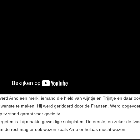
werd Arno een merk: iemand die hield van wijntje en Trijntje en daar o
wenste te maken. Hij werd geridderd door de Fransen. Werd opgevoer
 tv stond garant voor goeie tv.
rgeten is: hij maakte geweldige soloplaten. De eerste, en zeker de tw
En de rest mag er ook wezen zoals Arno er helaas mocht wezen.