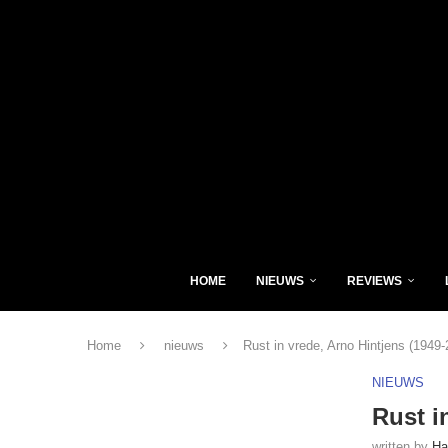
HOME
NIEUWS
REVIEWS
Home
nieuws
Rust in vrede, Arno Hintjens (1949-
NIEUWS
Rust i
written by
Ha