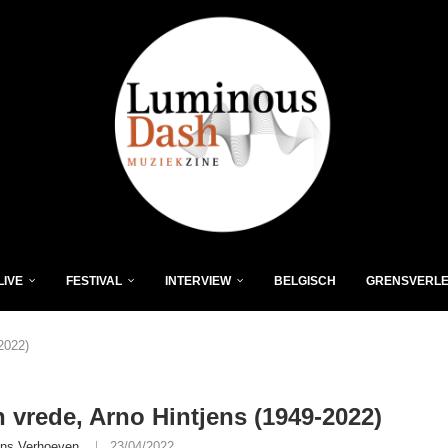
LIVE
FESTIVAL
INTERVIEW
BELGISCH
GRENSVERL
2022)
n vrede, Arno Hintjens (1949-2022)
ns Verhoeven
23/04/2022