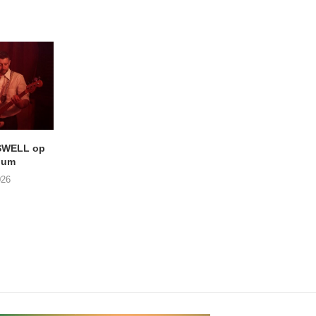
SWELL op
LIGHTSPEED speelt met
Uitheems Geduister
ium
THE SHEILA DIVINE in De...
02/08/2026
026
04/08/2026