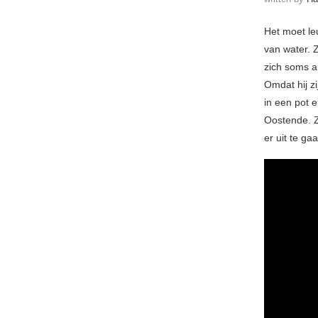
Het moet le
van water. 
zich soms a
Omdat hij zi
in een pot e
Oostende. Z
er uit te ga