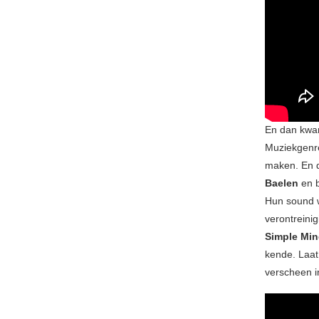
En dan kw
Muziekgenre
maken. En d
Baelen
en b
Hun sound we
verontreini
Simple Mi
kende. Laat
verscheen i