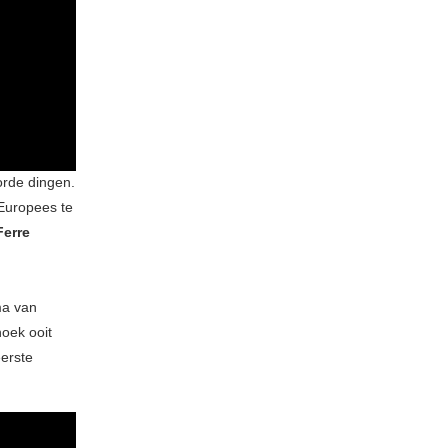
orde dingen.
 Europees te
Ferre
n
ma van
hoek ooit
eerste