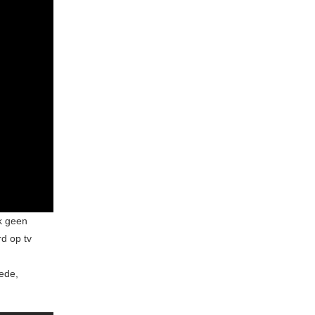
ok geen
d op tv
eede,