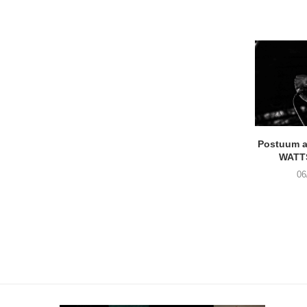
Postuum 
WATT
06