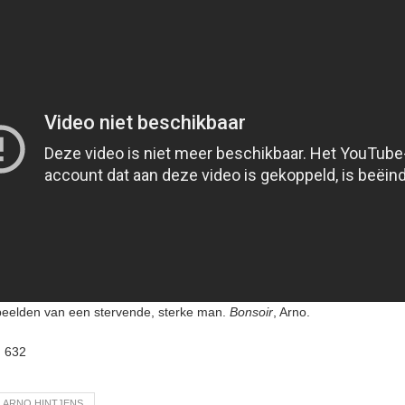
eelden van een stervende, sterke man.
Bonsoir
, Arno.
:
632
ARNO HINTJENS