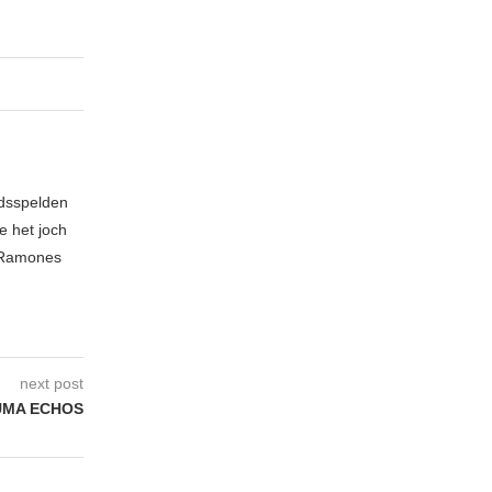
idsspelden
e het joch
e Ramones
next post
UMA ECHOS