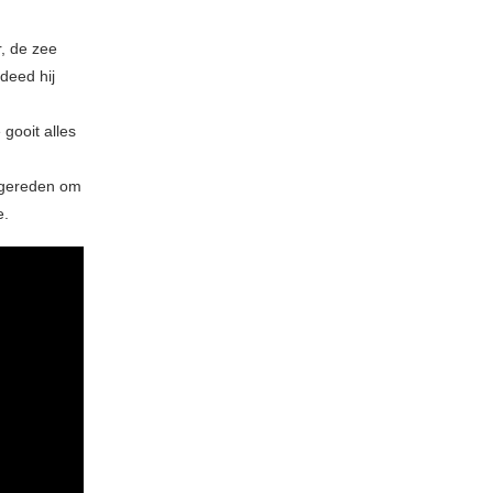
r, de zee
deed hij
 gooit alles
 gereden om
e.