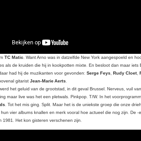
am
TC Matic
. Want Arno was in datzelfde New York aangespoeld en ho
s als de kruiden die hij in kookpotten mixte. En besloot dan maar iets
aar had hij de muzikanten voor gevonden:
Serge Feys
,
Rudy Cloet
,
ovenal gitarist
Jean-Marie Aerts
.
rd het geluid van de grootstad, in dit geval Brussel. Nerveus, vuil va
ging maar live was het een pletwals. Pinkpop. T/W. In het voorprogram
nds
. Tot het mis ging. Split. Maar het is de uniekste groep die onze drie
 hun vier albums knallen en merk vooral hoe actueel die nog zijn. De -
n 1981. Het kon gisteren verschenen zijn.