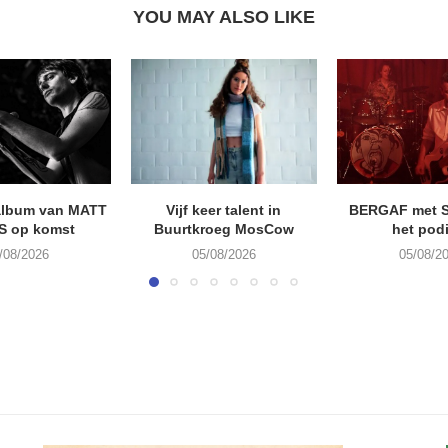
YOU MAY ALSO LIKE
album van MATT
Vijf keer talent in
BERGAF met 
S op komst
Buurtkroeg MosCow
het pod
/08/2026
05/08/2026
05/08/2