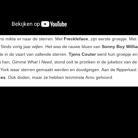
no mikte er naar de sterren. Met
Freckleface
, zijn eerste groepje. Met
. Sinds vorig jaar wijlen. Het was de rauwe blues van
Sonny Boy Willi
te in de vaart van vallende sterren.
Tjens Couter
werd hun groepje en
an hen,
Gimme What I Need
, stond ooit te pronken in de jukebox van d
 York waar sterren gemaakt werden en doodgingen. Aan de flipperkast
nes
. Ook doden, maar ze hebben tenminste Arno gehoord.