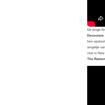
De jonge Ar
Decoutere
hen opstoot
singeltje v
club in New
The Ramo