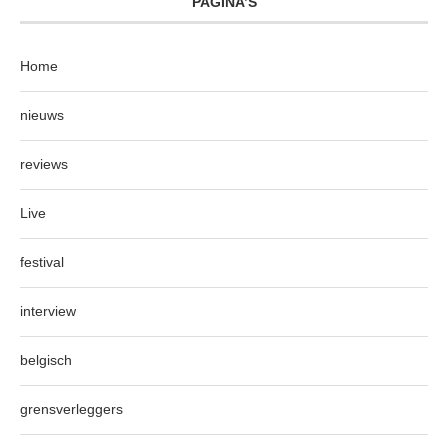
PAGINA’S
Home
nieuws
reviews
Live
festival
interview
belgisch
grensverleggers