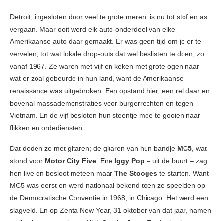
Detroit, ingesloten door veel te grote meren, is nu tot stof en as
vergaan. Maar ooit werd elk auto-onderdeel van elke
Amerikaanse auto daar gemaakt. Er was geen tijd om je er te
vervelen, tot wat lokale drop-outs dat wel beslisten te doen, zo
vanaf 1967. Ze waren met vijf en keken met grote ogen naar
wat er zoal gebeurde in hun land, want de Amerikaanse
renaissance was uitgebroken. Een opstand hier, een rel daar en
bovenal massademonstraties voor burgerrechten en tegen
Vietnam. En de vijf besloten hun steentje mee te gooien naar
flikken en ordediensten.
Dat deden ze met gitaren; de gitaren van hun bandje
MC5
, wat
stond voor
Motor City Five
. Ene
Iggy Pop
– uit de buurt – zag
hen live en besloot meteen maar
The Stooges
te starten. Want
MC5 was eerst en werd nationaal bekend toen ze speelden op
de Democratische Conventie in 1968, in Chicago. Het werd een
slagveld. En op Zenta New Year, 31 oktober van dat jaar, namen