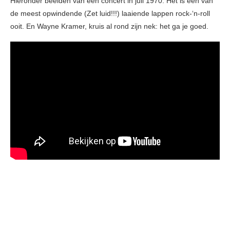
Hieronder beelden van een concert in juli 1970. Het is één van
de meest opwindende (Zet luid!!!) laaiende lappen rock-‘n-roll
ooit. En Wayne Kramer, kruis al rond zijn nek: het ga je goed.