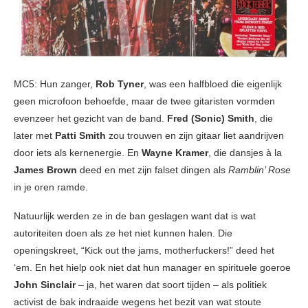
MC5: Hun zanger,
Rob Tyner
, was een halfbloed die eigenlijk
geen microfoon behoefde, maar de twee gitaristen vormden
evenzeer het gezicht van de band.
Fred (Sonic) Smith
, die
later met
Patti Smith
zou trouwen en zijn gitaar liet aandrijven
door iets als kernenergie. En
Wayne Kramer
, die dansjes à la
James Brown
deed en met zijn falset dingen als
Ramblin’ Rose
in je oren ramde.
Natuurlijk werden ze in de ban geslagen want dat is wat
autoriteiten doen als ze het niet kunnen halen. Die
openingskreet, “Kick out the jams, motherfuckers!” deed het
‘em. En het hielp ook niet dat hun manager en spirituele goeroe
John Sinclair
– ja, het waren dat soort tijden – als politiek
activist de bak indraaide wegens het bezit van wat stoute