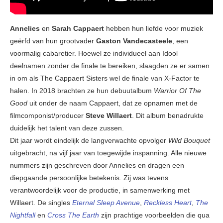
Annelies
en
Sarah Cappaert
hebben hun liefde voor muziek
geërfd van hun grootvader
Gaston Vandecasteele
, een
voormalig cabaretier. Hoewel ze individueel aan Idool
deelnamen zonder de finale te bereiken, slaagden ze er samen
in om als The Cappaert Sisters wel de finale van X-Factor te
halen. In 2018 brachten ze hun debuutalbum
Warrior Of The
Good
uit onder de naam Cappaert, dat ze opnamen met de
filmcomponist/producer
Steve Willaert
. Dit album benadrukte
duidelijk het talent van deze zussen.
Dit jaar wordt eindelijk de langverwachte opvolger
Wild Bouquet
uitgebracht, na vijf jaar van toegewijde inspanning. Alle nieuwe
nummers zijn geschreven door Annelies en dragen een
diepgaande persoonlijke betekenis. Zij was tevens
verantwoordelijk voor de productie, in samenwerking met
Willaert. De singles
Eternal Sleep Avenue
,
Reckless Heart
,
The
Nightfall
en
Cross The Earth
zijn prachtige voorbeelden die qua