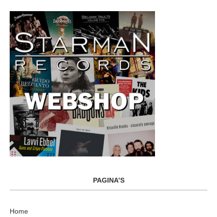
PAGINA’S
Home