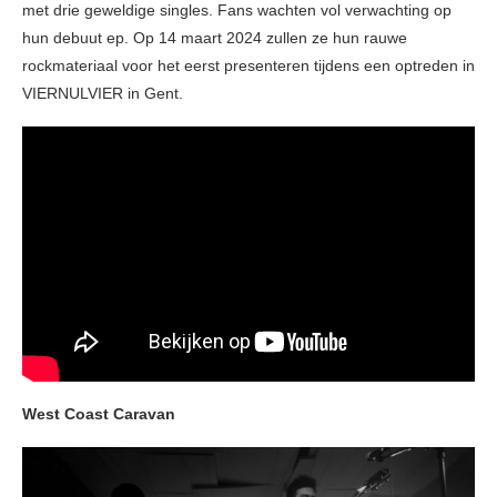
met drie geweldige singles. Fans wachten vol verwachting op
hun debuut ep. Op 14 maart 2024 zullen ze hun rauwe
rockmateriaal voor het eerst presenteren tijdens een optreden in
VIERNULVIER in Gent.
West Coast Caravan