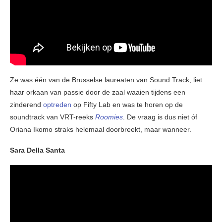
Ze was één van de Brusselse laureaten van Sound Track, liet
haar orkaan van passie door de zaal waaien tijdens een
zinderend
optreden
op Fifty Lab en was te horen op de
soundtrack van VRT-reeks
Roomies
. De vraag is dus niet óf
Oriana Ikomo straks helemaal doorbreekt, maar wanneer.
Sara Della Santa