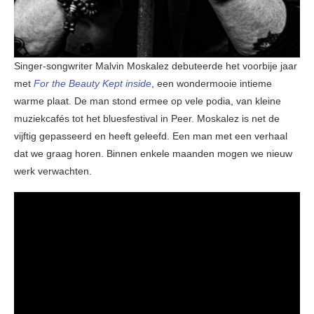
Singer-songwriter Malvin Moskalez debuteerde het voorbije jaar
met
For the Beauty Kept inside
, een wondermooie intieme
warme plaat. De man stond ermee op vele podia, van kleine
muziekcafés tot het bluesfestival in Peer. Moskalez is net de
vijftig gepasseerd en heeft geleefd. Een man met een verhaal
dat we graag horen. Binnen enkele maanden mogen we nieuw
werk verwachten.