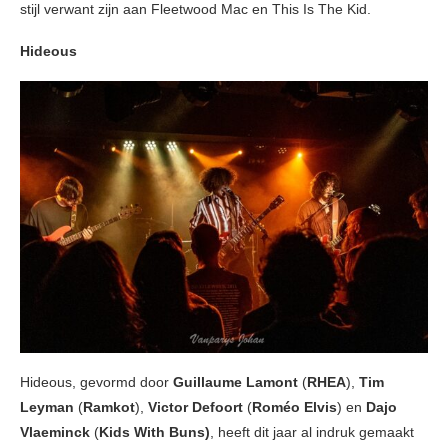
stijl verwant zijn aan Fleetwood Mac en This Is The Kid.
Hideous
Hideous, gevormd door
Guillaume Lamont
(
RHEA
),
Tim
Leyman
(
Ramkot
),
Victor Defoort
(
Roméo Elvis
) en
Dajo
Vlaeminck
(
Kids With Buns)
, heeft dit jaar al indruk gemaakt