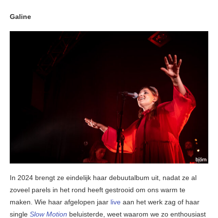
Galine
In 2024 brengt ze eindelijk haar debuutalbum uit, nadat ze al
zoveel parels in het rond heeft gestrooid om ons warm te
maken. Wie haar afgelopen jaar
live
aan het werk zag of haar
single
Slow Motion
beluisterde, weet waarom we zo enthousiast