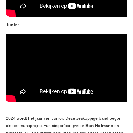
Junior
2024 wordt het jaar van Junior. Deze zeskoppige band begon
als eenmansproject van singer/songwriter
Bert Hofmans
en
bracht in 2020 de straffe debuutep
Are We There Yet?
waarop