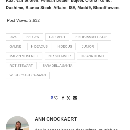
Kaat Van Stralen, Pelican Dealer, Bajeer, Orana Ikomo,
Dushime, Bianca Steck, Affaire, ISE, Madd9, Bloodflowers
Post Views:
2.632
2024
BELGEN
CAPPAERT
EINDEJAARSLIJSTJE
GALINE
HIDEAOUS
HIDEOUS
JUNIOR
MALVIN MOSLALEZ
NIR SHEMMER
ORIANA IKOMO
RÖT STEWART
SARA DELLA SANTA
WEST COAST CARAVAN
0
ANN CNOCKAERT
Ann is gepassioneerd door reizen, muziek en