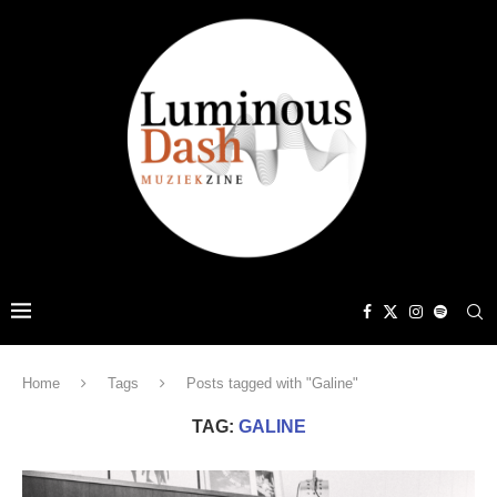
Home
Tags
Posts tagged with "Galine"
TAG:
GALINE