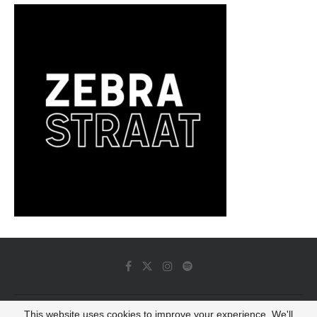
This website uses cookies to improve your experience. We'll
© 2022 - Luminous Dash All Rights Reserved