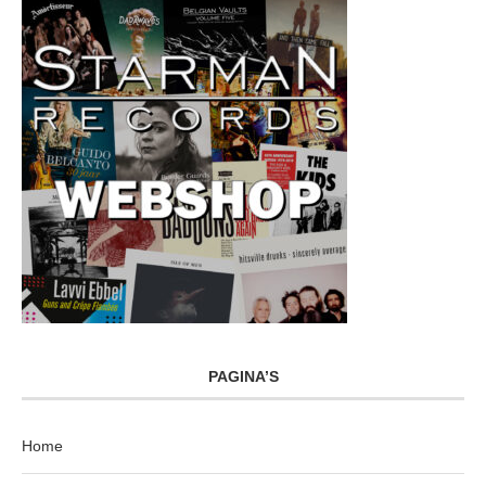
PAGINA’S
Home