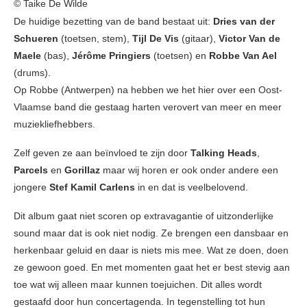
© Taike De Wilde
De huidige bezetting van de band bestaat uit:
Dries van der
Schueren
(toetsen, stem),
Tijl De Vis
(gitaar),
Victor Van de
Maele
(bas),
Jérôme Pringiers
(toetsen) en
Robbe Van Ael
(drums).
Op Robbe (Antwerpen) na hebben we het hier over een Oost-
Vlaamse band die gestaag harten verovert van meer en meer
muziekliefhebbers.
Zelf geven ze aan beïnvloed te zijn door
Talking Heads
,
Parcels
en
Gorillaz
maar wij horen er ook onder andere een
jongere
Stef Kamil Carlens
in en dat is veelbelovend.
Dit album gaat niet scoren op extravagantie of uitzonderlijke
sound maar dat is ook niet nodig. Ze brengen een dansbaar en
herkenbaar geluid en daar is niets mis mee. Wat ze doen, doen
ze gewoon goed. En met momenten gaat het er best stevig aan
toe wat wij alleen maar kunnen toejuichen. Dit alles wordt
gestaafd door hun concertagenda. In tegenstelling tot hun