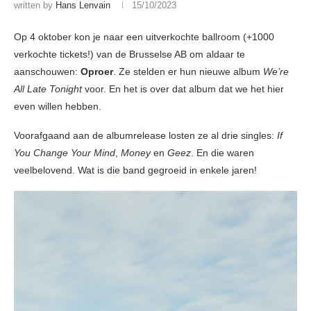
written by
Hans Lenvain
15/10/2023
Op 4 oktober kon je naar een uitverkochte ballroom (+1000
verkochte tickets!) van de Brusselse AB om aldaar te
aanschouwen:
Oproer
. Ze stelden er hun nieuwe album
We’re
All Late Tonight
voor. En het is over dat album dat we het hier
even willen hebben.
Voorafgaand aan de albumrelease losten ze al drie singles:
If
You Change Your Mind
,
Money
en
Geez
. En die waren
veelbelovend. Wat is die band gegroeid in enkele jaren!