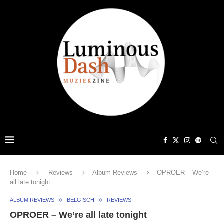
Home
Reviews
Album Reviews
OPROER – We’re
all late tonight
ALBUM REVIEWS
BELGISCH
REVIEWS
OPROER – We’re all late tonight