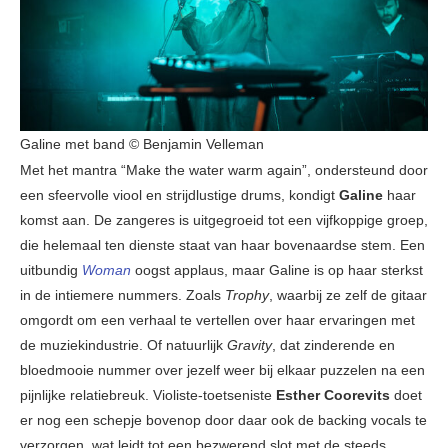
Galine met band © Benjamin Velleman
Met het mantra “Make the water warm again”, ondersteund door
een sfeervolle viool en strijdlustige drums, kondigt
Galine
haar
komst aan. De zangeres is uitgegroeid tot een vijfkoppige groep,
die helemaal ten dienste staat van haar bovenaardse stem. Een
uitbundig
Woman
oogst applaus, maar Galine is op haar sterkst
in de intiemere nummers. Zoals
Trophy
, waarbij ze zelf de gitaar
omgordt om een verhaal te vertellen over haar ervaringen met
de muziekindustrie. Of natuurlijk
Gravity
, dat zinderende en
bloedmooie nummer over jezelf weer bij elkaar puzzelen na een
pijnlijke relatiebreuk. Violiste-toetseniste
Esther Coorevits
doet
er nog een schepje bovenop door daar ook de backing vocals te
verzorgen, wat leidt tot een bezwerend slot met de steeds