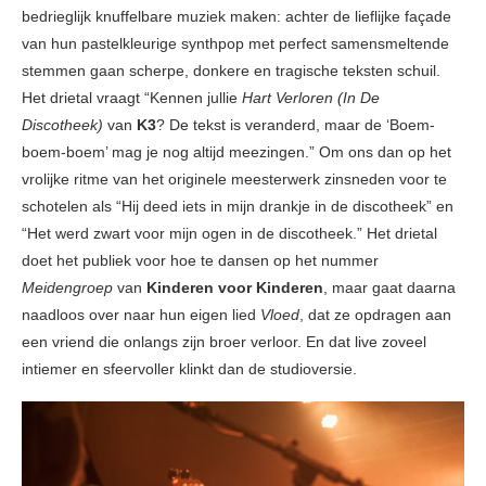
bedrieglijk knuffelbare muziek maken: achter de lieflijke façade
van hun pastelkleurige synthpop met perfect samensmeltende
stemmen gaan scherpe, donkere en tragische teksten schuil.
Het drietal vraagt “Kennen jullie
Hart Verloren (In De
Discotheek)
van
K3
? De tekst is veranderd, maar de ‘Boem-
boem-boem’ mag je nog altijd meezingen.” Om ons dan op het
vrolijke ritme van het originele meesterwerk zinsneden voor te
schotelen als “Hij deed iets in mijn drankje in de discotheek” en
“Het werd zwart voor mijn ogen in de discotheek.” Het drietal
doet het publiek voor hoe te dansen op het nummer
Meidengroep
van
Kinderen voor Kinderen
, maar gaat daarna
naadloos over naar hun eigen lied
Vloed
, dat ze opdragen aan
een vriend die onlangs zijn broer verloor. En dat live zoveel
intiemer en sfeervoller klinkt dan de studioversie.