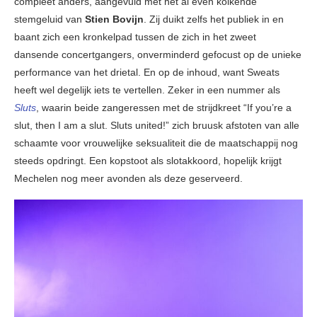
compleet anders, aangevuld met het al even kolkende
stemgeluid van
Stien Bovijn
. Zij duikt zelfs het publiek in en
baant zich een kronkelpad tussen de zich in het zweet
dansende concertgangers, onverminderd gefocust op de unieke
performance van het drietal. En op de inhoud, want Sweats
heeft wel degelijk iets te vertellen. Zeker in een nummer als
Sluts
, waarin beide zangeressen met de strijdkreet “If you’re a
slut, then I am a slut. Sluts united!” zich bruusk afstoten van alle
schaamte voor vrouwelijke seksualiteit die de maatschappij nog
steeds opdringt. Een kopstoot als slotakkoord, hopelijk krijgt
Mechelen nog meer avonden als deze geserveerd.