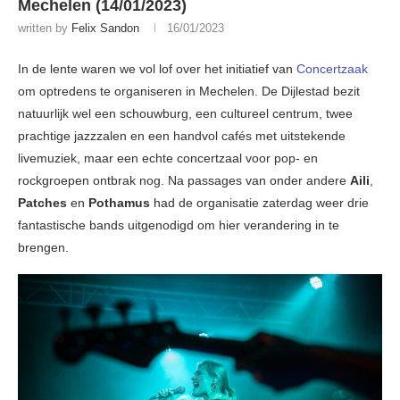
Mechelen (14/01/2023)
written by
Felix Sandon
16/01/2023
In de lente waren we vol lof over het initiatief van
Concertzaak
om optredens te organiseren in Mechelen. De Dijlestad bezit
natuurlijk wel een schouwburg, een cultureel centrum, twee
prachtige jazzzalen en een handvol cafés met uitstekende
livemuziek, maar een echte concertzaal voor pop- en
rockgroepen ontbrak nog. Na passages van onder andere
Aili
,
Patches
en
Pothamus
had de organisatie zaterdag weer drie
fantastische bands uitgenodigd om hier verandering in te
brengen.