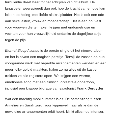
turbulentie dreef haar tot het schrijven van dit album. De
langspeler weerspiegelt dan ook hoe de kracht van emotie kan
leiden tot heling, met liefde als kruipladder. Het is ook een ode
aan seksualiteit, vrouw en moederschap. Het is een houvast
voor vrouwen die te maken krijgen met endometriose en
vechten voor hun vrouwelijkheid ondanks de dagelijkse strijd
tegen de pijn.
Eternal Sleep Avenue
is de eerste single uit het nieuwe album
en het is alvast een magisch pareltje. Terwijl de zussen op hun
voorgaande werk met beperkte arrangementen werkten en een
meer folky geluid maakten, halen ze nu alles uit de kast en
trekken ze alle registers open. We krijgen een warme,
emotionele song met een filmisch, orkestrale ondertoon,
inclusief een knappe bijdrage van saxofonist
Frank Deruytter
.
Wat een machtig mooi nummer is dit. De samenzang tussen
Annelies en Sarah zorgt voor kippenvel maar als je dan de
geweldige arrangementen erbij hoort, klinkt alles nog intenser.