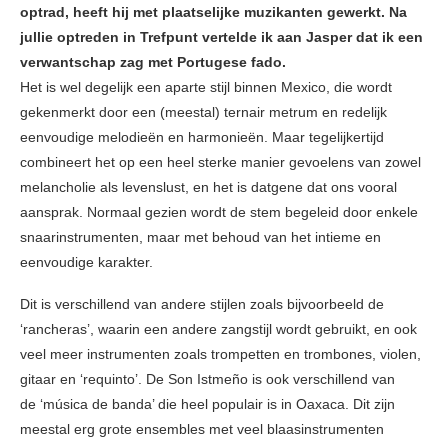
optrad, heeft hij met plaatselijke muzikanten gewerkt. Na
jullie optreden in Trefpunt vertelde ik aan Jasper dat ik een
verwantschap zag met Portugese fado.
Het is wel degelijk een aparte stijl binnen Mexico, die wordt
gekenmerkt door een (meestal) ternair metrum en redelijk
eenvoudige melodieën en harmonieën. Maar tegelijkertijd
combineert het op een heel sterke manier gevoelens van zowel
melancholie als levenslust, en het is datgene dat ons vooral
aansprak. Normaal gezien wordt de stem begeleid door enkele
snaarinstrumenten, maar met behoud van het intieme en
eenvoudige karakter.
Dit is verschillend van andere stijlen zoals bijvoorbeeld de
‘rancheras’, waarin een andere zangstijl wordt gebruikt, en ook
veel meer instrumenten zoals trompetten en trombones, violen,
gitaar en ‘requinto’. De Son Istmeño is ook verschillend van
de ‘música de banda’ die heel populair is in Oaxaca. Dit zijn
meestal erg grote ensembles met veel blaasinstrumenten