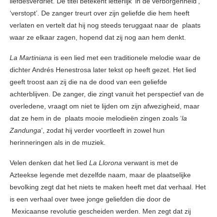
liefdesverdriet. De titel betekent letterlijk ‘in de verborgenheid’,
‘verstopt’. De zanger treurt over zijn geliefde die hem heeft
verlaten en vertelt dat hij nog steeds teruggaat naar de plaats
waar ze elkaar zagen, hopend dat zij nog aan hem denkt.
La Martiniana
is een lied met een traditionele melodie waar de
dichter Andrés Henestrosa later tekst op heeft gezet. Het lied
geeft troost aan zij die na de dood van een geliefde
achterblijven. De zanger, die zingt vanuit het perspectief van de
overledene, vraagt om niet te lijden om zijn afwezigheid, maar
dat ze hem in de plaats mooie melodieën zingen zoals ‘
la
Zandunga
’, zodat hij verder voortleeft in zowel hun
herinneringen als in de muziek.
Velen denken dat het lied
La Llorona
verwant is met de
Azteekse legende met dezelfde naam, maar de plaatselijke
bevolking zegt dat het niets te maken heeft met dat verhaal. Het
is een verhaal over twee jonge geliefden die door de
Mexicaanse revolutie gescheiden werden. Men zegt dat zij