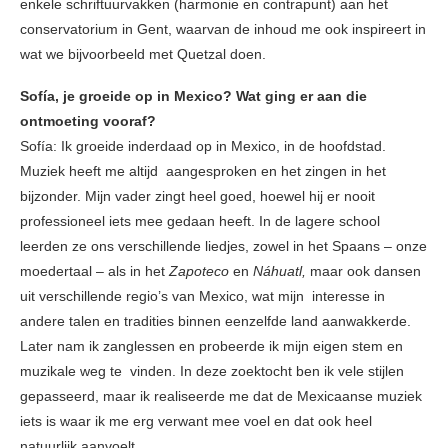
enkele schriftuurvakken (harmonie en contrapunt) aan het
conservatorium in Gent, waarvan de inhoud me ook inspireert in
wat we bijvoorbeeld met Quetzal doen.
Sofía, je groeide op in Mexico? Wat ging er aan die
ontmoeting vooraf?
Sofía: Ik groeide inderdaad op in Mexico, in de hoofdstad.
Muziek heeft me altijd aangesproken en het zingen in het
bijzonder. Mijn vader zingt heel goed, hoewel hij er nooit
professioneel iets mee gedaan heeft. In de lagere school
leerden ze ons verschillende liedjes, zowel in het Spaans – onze
moedertaal – als in het
Zapoteco
en
Náhuatl,
maar ook dansen
uit verschillende regio’s van Mexico, wat mijn interesse in
andere talen en tradities binnen eenzelfde land aanwakkerde.
Later nam ik zanglessen en probeerde ik mijn eigen stem en
muzikale weg te vinden. In deze zoektocht ben ik vele stijlen
gepasseerd, maar ik realiseerde me dat de Mexicaanse muziek
iets is waar ik me erg verwant mee voel en dat ook heel
natuurlijk aanvoelt.