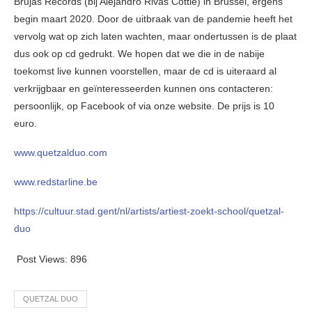
Brujas Records (bij Alejandro Rivas Cottle) in Brussel, ergens
begin maart 2020. Door de uitbraak van de pandemie heeft het
vervolg wat op zich laten wachten, maar ondertussen is de plaat
dus ook op cd gedrukt. We hopen dat we die in de nabije
toekomst live kunnen voorstellen, maar de cd is uiteraard al
verkrijgbaar en geïnteresseerden kunnen ons contacteren:
persoonlijk, op Facebook of via onze website. De prijs is 10
euro.
www.quetzalduo.com
www.redstarline.be
https://cultuur.stad.gent/nl/artists/artiest-zoekt-school/quetzal-
duo
Post Views:
896
QUETZAL DUO