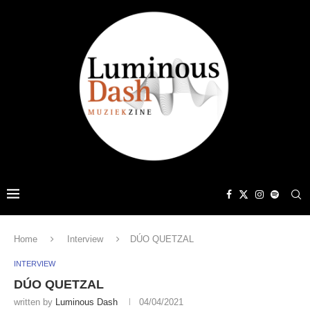
Home
Interview
DÚO QUETZAL
INTERVIEW
DÚO QUETZAL
written by
Luminous Dash
04/04/2021