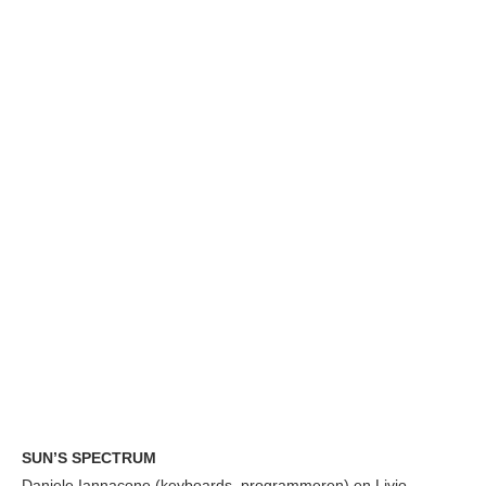
SUN’S SPECTRUM
Daniele Iannacone (keyboards, programmeren) en Livio