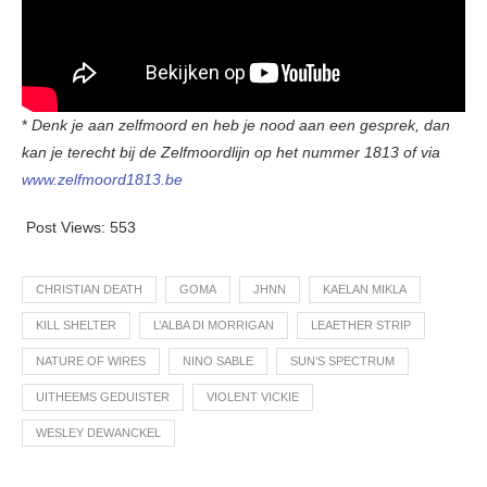
*
Denk je aan zelfmoord en heb je nood aan een gesprek, dan
kan je terecht bij de Zelfmoordlijn op het nummer 1813 of via
www.zelfmoord1813.be
Post Views:
553
CHRISTIAN DEATH
GOMA
JHNN
KAELAN MIKLA
KILL SHELTER
L’ALBA DI MORRIGAN
LEAETHER STRIP
NATURE OF WIRES
NINO SABLE
SUN’S SPECTRUM
UITHEEMS GEDUISTER
VIOLENT VICKIE
WESLEY DEWANCKEL