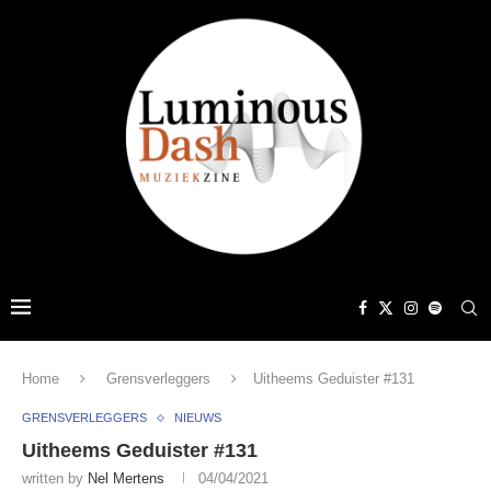
Home
Grensverleggers
Uitheems Geduister #131
GRENSVERLEGGERS
NIEUWS
Uitheems Geduister #131
written by
Nel Mertens
04/04/2021