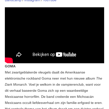
Bandcamp
/
Instagram
/
YouTube
GOMA
Met zwartgeblakerde vleugels daalt de Amerikaanse
elektronische rockband Goma neer met hun nieuwe album
The
Dark Monarch.
Voel je welkom in de vampierenclub, want voor
dit verhaal baseerde Goma zich op een waanbeeldige
Mexicaanse horrorfilm. De band creëerde een Michoacán
Mexicaans occult liefdesverhaal om zijn familie-erfgoed te eren.
Het centrale thema van het album draait om een ​​duister verhaal