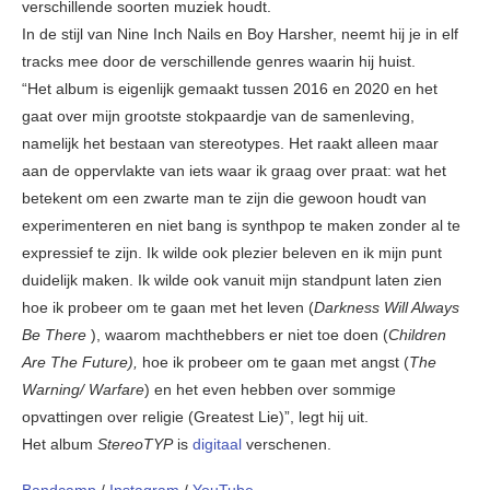
verschillende soorten muziek houdt.
In de stijl van Nine Inch Nails en Boy Harsher, neemt hij je in elf
tracks mee door de verschillende genres waarin hij huist.
“Het album is eigenlijk gemaakt tussen 2016 en 2020 en het
gaat over mijn grootste stokpaardje van de samenleving,
namelijk het bestaan ​​van stereotypes. Het raakt alleen maar
aan de oppervlakte van iets waar ik graag over praat: wat het
betekent om een ​​zwarte man te zijn die gewoon houdt van
experimenteren en niet bang is synthpop te maken zonder al te
expressief te zijn. Ik wilde ook plezier beleven en ik mijn punt
duidelijk maken. Ik wilde ook vanuit mijn standpunt laten zien
hoe ik probeer om te gaan met het leven (
Darkness Will Always
Be There
), waarom machthebbers er niet toe doen (
Children
Are The Future),
hoe ik probeer om te gaan met angst (
The
Warning/ Warfare
) en het even hebben over sommige
opvattingen over religie (Greatest Lie)”, legt hij uit.
Het album
StereoTYP
is
digitaal
verschenen.