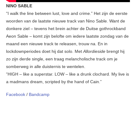
NINO SABLE
“I walk the line between lust, love and crime.” Het zijn de eerste
woorden van de laatste nieuwe track van Nino Sable. Want de
donkere ziel – tevens het brein achter de Duitse gothrockband
Aeon Sable – komt zijn belofte om iedere laatste zondag van de
maand een nieuwe track te releasen, trouw na. En in
lockdownperiodes doet hij dat solo. Met
Allordieside
brengt hij
zo zijn derde single, een traag melancholische track om je
somberweg in alle duisternis te wentelen.
“HIGH – like a superstar. LOW – like a drunk clochard. My live is
a madmans dream, scripted by the hand of Cain.”
Facebook
/
Bandcamp