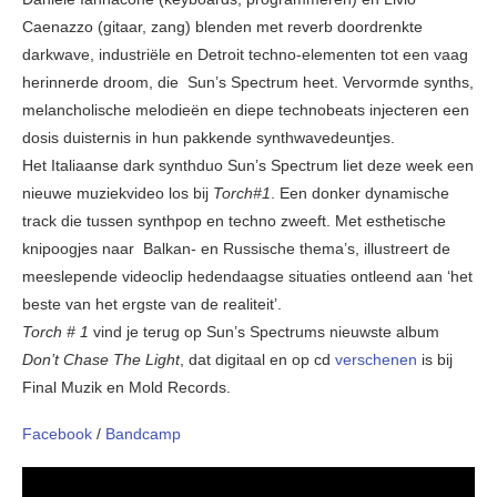
Caenazzo (gitaar, zang) blenden met reverb doordrenkte
darkwave, industriële en Detroit techno-elementen tot een vaag
herinnerde droom, die Sun’s Spectrum heet. Vervormde synths,
melancholische melodieën en diepe technobeats injecteren een
dosis duisternis in hun pakkende synthwavedeuntjes.
Het Italiaanse dark synthduo Sun’s Spectrum liet deze week een
nieuwe muziekvideo los bij
Torch#1
. Een donker dynamische
track die tussen synthpop en techno zweeft. Met esthetische
knipoogjes naar Balkan- en Russische thema’s, illustreert de
meeslepende videoclip hedendaagse situaties ontleend aan ‘het
beste van het ergste van de realiteit’.
Torch # 1
vind je terug op Sun’s Spectrums nieuwste album
Don’t Chase The Light
, dat digitaal en op cd
verschenen
is bij
Final Muzik en Mold Records.
Facebook
/
Bandcamp