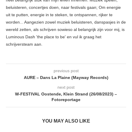
heel belangrijk stuk van mijn leven innemen. Muziek spelen,
beluisteren, concertjes doen, naar festivals gaan; Om energie
uit te putten, energie in te steken, te ontspannen, rijker te
worden... Aangezien zowel muziek beluisteren, danspasjes in de
wereld zetten, als schrijven sowieso al belangrijk zijn voor mij, is
Luminous Dash 'the place to be' en vul ik graag het
schrijversteam aan.
previous post
AURE – Dans La Plaine (Mayway Records)
next post
W-FESTIVAL Oostende, Klein Strand (26/08/2023) –
Fotoreportage
YOU MAY ALSO LIKE