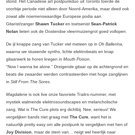
stond. Het Canadese art postpunkduo uit Toronto toerde de
voorbije periode niet alleen door Noord-Amerika, maar deed ook
zowat alle noemenswaardige Europese podia aan.
Gitarist/zanger
Shawn Tucker
en toetsenist
Sean-Patrick
Nolan
lieten ook de Oostendse vleermuizengrot goed vollopen.
De ijl knappe zang van Tucker viel meteen op in
Oh Ballerina,
waarna we
stuwende synths, lichte elektrobeats en knap
gitaarwerk te horen kregen in
Mouth Poison
.
“Now I wanna be alone.” Dreigende gitaar op de achtergrond en
beats die zwaarder werden contrasteerden met hoge zanglijnen
in
Still From The Sores
.
Magdalene
is ook live onze favoriete Traitrs-nummer, met
mystiek walmende elektrosoundscapes en melancholische
zang. Wat is The Cure plots erg dichtbij. Nee, serieus! We
vergelijken bands niet graag met
The Cure
, want het is
natuurlijk pretty easy om alle postpunk te vergelijken met hen of
Joy Division
, maar de stem van… neigt wel heerlijk naar