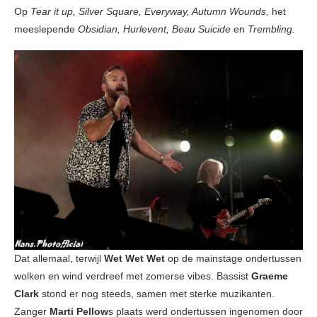
Op
Tear it up, Silver Square, Everyway, Autumn Wounds,
het
meeslepende
Obsidian, Hurlevent, Beau Suicide
en
Trembling.
Dat allemaal, terwijl
Wet Wet Wet
op de mainstage ondertussen
wolken en wind verdreef met zomerse vibes. Bassist
Graeme
Clark
stond er nog steeds, samen met sterke muzikanten.
Zanger
Marti Pellow
s plaats werd ondertussen ingenomen door