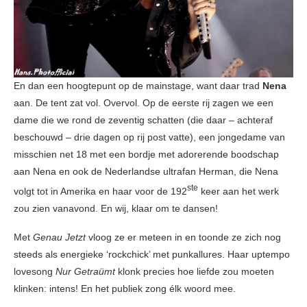
En dan een hoogtepunt op de mainstage, want daar trad
Nena
aan. De tent zat vol. Overvol. Op de eerste rij zagen we een
dame die we rond de zeventig schatten (die daar – achteraf
beschouwd – drie dagen op rij post vatte), een jongedame van
misschien net 18 met een bordje met adorerende boodschap
aan Nena en ook de Nederlandse ultrafan Herman, die Nena
ste
volgt tot in Amerika en haar voor de 192
keer aan het werk
zou zien vanavond. En wij, klaar om te dansen!
Met
Genau Jetzt
vloog ze er meteen in en toonde ze zich nog
steeds als energieke ‘rockchick’ met punkallures. Haar uptempo
lovesong
Nur Getraümt
klonk precies hoe liefde zou moeten
klinken: intens! En het publiek zong élk woord mee.