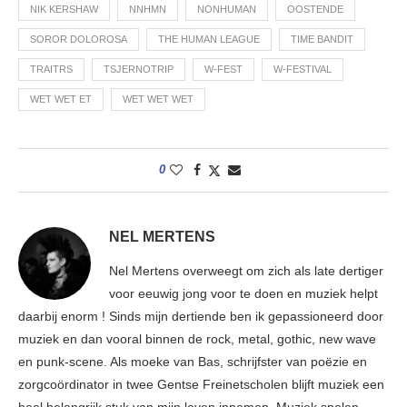
NIK KERSHAW
NNHMN
NONHUMAN
OOSTENDE
SOROR DOLOROSA
THE HUMAN LEAGUE
TIME BANDIT
TRAITRS
TSJERNOTRIP
W-FEST
W-FESTIVAL
WET WET ET
WET WET WET
0
NEL MERTENS
Nel Mertens overweegt om zich als late dertiger
voor eeuwig jong voor te doen en muziek helpt
daarbij enorm ! Sinds mijn dertiende ben ik gepassioneerd door
muziek en dan vooral binnen de rock, metal, gothic, new wave
en punk-scene. Als moeke van Bas, schrijfster van poëzie en
zorgcoördinator in twee Gentse Freinetscholen blijft muziek een