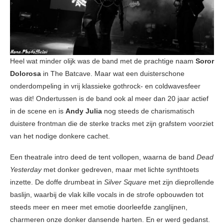
Heel wat minder olijk was de band met de prachtige naam
Soror
Dolorosa
in The Batcave. Maar wat een duisterschone
onderdompeling in vrij klassieke gothrock- en coldwavesfeer
was dit! Ondertussen is de band ook al meer dan 20 jaar actief
in de scene en is
Andy Julia
nog steeds de charismatisch
duistere frontman die de sterke tracks met zijn grafstem voorziet
van het nodige donkere cachet.
Een theatrale intro deed de tent vollopen, waarna de band
Dead
Yesterday
met donker gedreven, maar met lichte synthtoets
inzette. De doffe drumbeat in
Silver Square
met zijn dieprollende
baslijn, waarbij de vlak kille vocals in de strofe opbouwden tot
steeds meer en meer met emotie doorleefde zanglijnen,
charmeren onze donker dansende harten. En er werd gedanst.