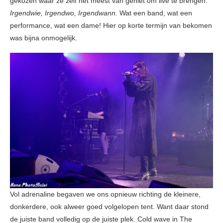
gekozen waar ze zelf het meest van geniet om live te brengen:
Irgendwie, Irgendwo, Irgendwann.
Wat een band, wat een
performance, wat een dame! Hier op korte termijn van bekomen
was bijna onmogelijk.
Vol adrenaline begaven we ons opnieuw richting de kleinere,
donkerdere, ook alweer goed volgelopen tent. Want daar stond
de juiste band volledig op de juiste plek. Cold wave in The