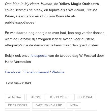
One Man In My Heart, Human
, de
Yellow Magic Orchestra
-
cover
Behind The Mask
, en tophits als
Love Action, Tell Me
When, Fascination
en
Don’t you Want Me
als
publieksapotheose!
En wie daarna nog energie te over had, kon nog verder dansen,
want de Batcave dj’s zorgden iedere avond voor duistere
afterparty’s die de dansvloer telkens meer dan goed vulden.
Bekijk ook onze
fotospecial
van de tweede dag W-Festival door
Hans Vermeulen.
Facebook
/
Facebookevent
/
Website
Post Views:
849
AL MCKAY
BATCAVE
BEN DECKERS
COLD CAVE
DE BRASSERS
EARTH WIND & FIRE
NENA