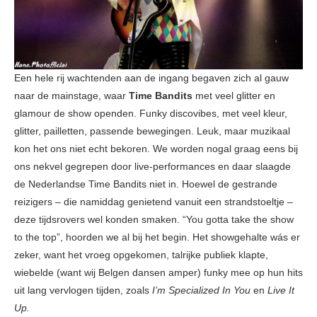
Een hele rij wachtenden aan de ingang begaven zich al gauw
naar de mainstage, waar
Time Bandits
met veel glitter en
glamour de show openden. Funky discovibes, met veel kleur,
glitter, pailletten, passende bewegingen. Leuk, maar muzikaal
kon het ons niet echt bekoren. We worden nogal graag eens bij
ons nekvel gegrepen door live-performances en daar slaagde
de Nederlandse Time Bandits niet in. Hoewel de gestrande
reizigers – die namiddag genietend vanuit een strandstoeltje –
deze tijdsrovers wel konden smaken. “You gotta take the show
to the top”, hoorden we al bij het begin. Het showgehalte wás er
zeker, want het vroeg opgekomen, talrijke publiek klapte,
wiebelde (want wij Belgen dansen amper) funky mee op hun hits
uit lang vervlogen tijden, zoals
I’m Specialized In You
en
Live It
Up.