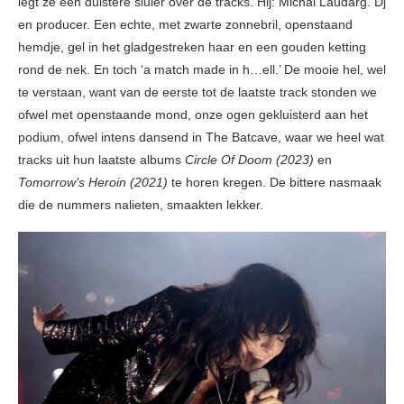
legt ze een duistere sluier over de tracks. Hij: Michal Laudarg. Dj
en producer. Een echte, met zwarte zonnebril, openstaand
hemdje, gel in het gladgestreken haar en een gouden ketting
rond de nek. En toch ‘a match made in h…ell.’ De mooie hel, wel
te verstaan, want van de eerste tot de laatste track stonden we
ofwel met openstaande mond, onze ogen gekluisterd aan het
podium, ofwel intens dansend in The Batcave, waar we heel wat
tracks uit hun laatste albums
Circle Of Doom (2023)
en
Tomorrow’s Heroin (2021)
te horen kregen. De bittere nasmaak
die de nummers nalieten, smaakten lekker.