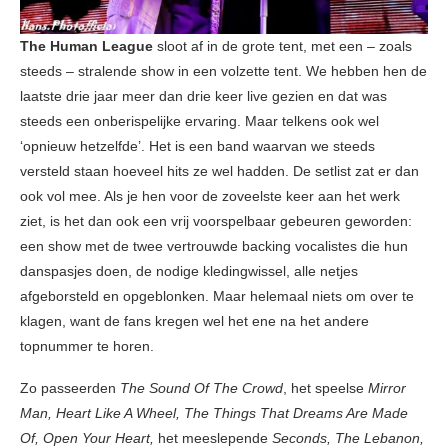
The Human League
sloot af in de grote tent, met een – zoals
steeds – stralende show in een volzette tent. We hebben hen de
laatste drie jaar meer dan drie keer live gezien en dat was
steeds een onberispelijke ervaring. Maar telkens ook wel
‘opnieuw hetzelfde’. Het is een band waarvan we steeds
versteld staan hoeveel hits ze wel hadden. De setlist zat er dan
ook vol mee. Als je hen voor de zoveelste keer aan het werk
ziet, is het dan ook een vrij voorspelbaar gebeuren geworden:
een show met de twee vertrouwde backing vocalistes die hun
danspasjes doen, de nodige kledingwissel, alle netjes
afgeborsteld en opgeblonken. Maar helemaal niets om over te
klagen, want de fans kregen wel het ene na het andere
topnummer te horen.
Zo passeerden
The Sound Of The Crowd
, het speelse
Mirror
Man, Heart Like A Wheel, The Things That Dreams Are Made
Of, Open Your Heart,
het meeslepende
Seconds, The Lebanon,