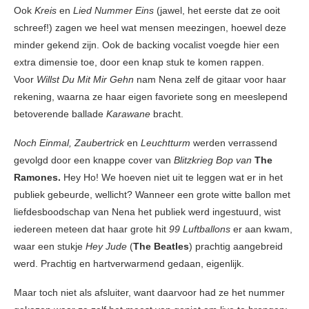
Ook
Kreis
en
Lied Nummer Eins
(jawel, het eerste dat ze ooit
schreef!) zagen we heel wat mensen meezingen, hoewel deze
minder gekend zijn. Ook de backing vocalist voegde hier een
extra dimensie toe, door een knap stuk te komen rappen.
Voor
Willst Du Mit Mir Gehn
nam Nena zelf de gitaar voor haar
rekening, waarna ze haar eigen favoriete song en meeslepend
betoverende ballade
Karawane
bracht.
Noch Einmal, Zaubertrick
en
Leuchtturm
werden verrassend
gevolgd door een knappe cover van
Blitzkrieg Bop van
The
Ramones.
Hey Ho! We hoeven niet uit te leggen wat er in het
publiek gebeurde, wellicht? Wanneer een grote witte ballon met
liefdesboodschap van Nena het publiek werd ingestuurd, wist
iedereen meteen dat haar grote hit
99 Luftballons
er aan kwam,
waar een stukje
Hey Jude
(
The Beatles
) prachtig aangebreid
werd. Prachtig en hartverwarmend gedaan, eigenlijk.
Maar toch niet als afsluiter, want daarvoor had ze het nummer