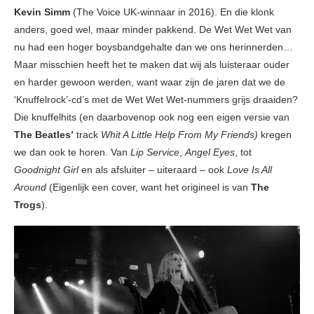
Kevin Simm
(The Voice UK-winnaar in 2016). En die klonk
anders, goed wel, maar minder pakkend. De Wet Wet Wet van
nu had een hoger boysbandgehalte dan we ons herinnerden…
Maar misschien heeft het te maken dat wij als luisteraar ouder
en harder gewoon werden, want waar zijn de jaren dat we de
‘Knuffelrock’-cd’s met de Wet Wet Wet-nummers grijs draaiden?
Die knuffelhits (en daarbovenop ook nog een eigen versie van
The Beatles’
track
Whit A Little Help From My Friends)
kregen
we dan ook te horen. Van
Lip Service
,
Angel Eyes
, tot
Goodnight Girl
en als afsluiter – uiteraard – ook
Love Is All
Around
(Eigenlijk een cover, want het origineel is van
The
Trogs
).