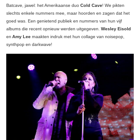
Batcave, jawel: het Amerikaanse duo
Cold Cave
! We pikten
slechts enkele nummers mee, maar hoorden en zagen dat het
goed was. Een genietend publiek en nummers van hun vijf
albums die recent opnieuw werden uitgegeven.
Wesley Eisold
en
Amy Lee
maakten indruk met hun collage van noisepop,
synthpop en darkwave!