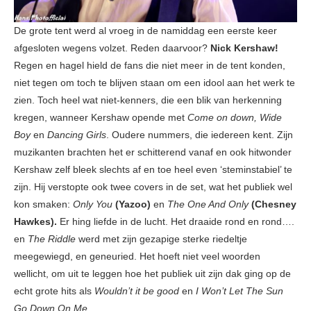
De grote tent werd al vroeg in de namiddag een eerste keer
afgesloten wegens volzet. Reden daarvoor?
Nick Kershaw!
Regen en hagel hield de fans die niet meer in de tent konden,
niet tegen om toch te blijven staan om een idool aan het werk te
zien. Toch heel wat niet-kenners, die een blik van herkenning
kregen, wanneer Kershaw opende met
Come on down, Wide
Boy
en
Dancing Girls
. Oudere nummers, die iedereen kent. Zijn
muzikanten brachten het er schitterend vanaf en ook hitwonder
Kershaw zelf bleek slechts af en toe heel even ‘steminstabiel’ te
zijn. Hij verstopte ook twee covers in de set, wat het publiek wel
kon smaken:
Only You
(Yazoo)
en
The One And Only
(Chesney
Hawkes).
Er hing liefde in de lucht. Het draaide rond en rond….
en
The Riddle
werd met zijn gezapige sterke riedeltje
meegewiegd, en geneuried. Het hoeft niet veel woorden
wellicht, om uit te leggen hoe het publiek uit zijn dak ging op de
echt grote hits als
Wouldn’t it be good
en
I Won’t Let The Sun
Go Down On Me.