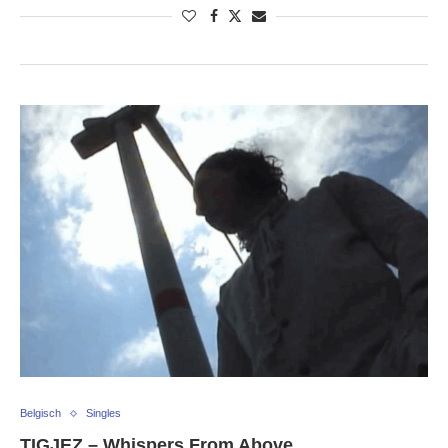
Belgisch
Singles
TIGJEZ – Whispers From Above