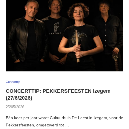
Concerttip
CONCERTTIP: PEKKERSFEESTEN Izegem
(27/6/2026)
25/05/2026
Eén keer per jaar wordt Cultuurhuis De Leest in Izegem, voor de
Pekkersfeesten, omgetoverd tot …