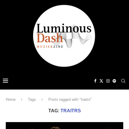
Home
Tags
Posts tagged with "traitrs"
TAG:
TRAITRS