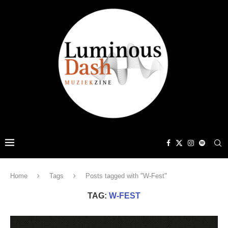
Home
Tags
Posts tagged with "W-Fest"
TAG:
W-FEST