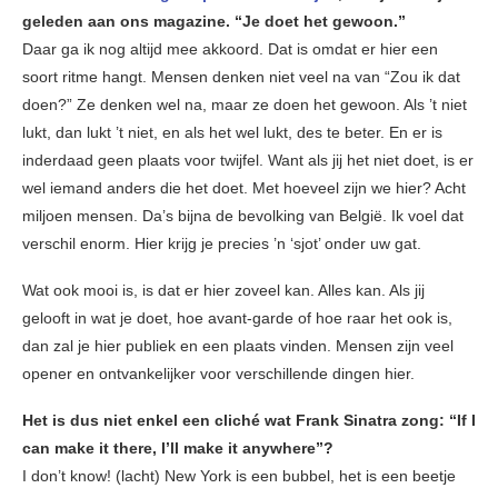
geleden aan ons magazine. “Je doet het gewoon.”
Daar ga ik nog altijd mee akkoord. Dat is omdat er hier een
soort ritme hangt. Mensen denken niet veel na van “Zou ik dat
doen?” Ze denken wel na, maar ze doen het gewoon. Als ’t niet
lukt, dan lukt ’t niet, en als het wel lukt, des te beter. En er is
inderdaad geen plaats voor twijfel. Want als jij het niet doet, is er
wel iemand anders die het doet. Met hoeveel zijn we hier? Acht
miljoen mensen. Da’s bijna de bevolking van België. Ik voel dat
verschil enorm. Hier krijg je precies ’n ‘sjot’ onder uw gat.
Wat ook mooi is, is dat er hier zoveel kan. Alles kan. Als jij
gelooft in wat je doet, hoe avant-garde of hoe raar het ook is,
dan zal je hier publiek en een plaats vinden. Mensen zijn veel
opener en ontvankelijker voor verschillende dingen hier.
Het is dus niet enkel een cliché wat Frank Sinatra zong: “If I
can make it there, I’ll make it anywhere”?
I don’t know! (lacht) New York is een bubbel, het is een beetje