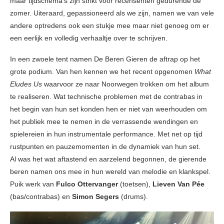
maar tijdschema’s zijn strikt voor recensenten gedurende de
zomer. Uiteraard, gepassioneerd als we zijn, namen we van vele
andere optredens ook een stukje mee maar niet genoeg om er
een eerlijk en volledig verhaaltje over te schrijven.
In een zwoele tent namen De Beren Gieren de aftrap op het
grote podium. Van hen kennen we het recent opgenomen
What
Eludes Us
waarvoor ze naar Noorwegen trokken om het album
te realiseren. Wat technische problemen met de contrabas in
het begin van hun set konden hen er niet van weerhouden om
het publiek mee te nemen in de verrassende wendingen en
spielereien in hun instrumentale performance. Met net op tijd
rustpunten en pauzemomenten in de dynamiek van hun set.
Al was het wat aftastend en aarzelend begonnen, de gierende
beren namen ons mee in hun wereld van melodie en klankspel.
Puik werk van
Fulco Ottervanger
(toetsen),
Lieven Van Pée
(bas/contrabas) en
Simon Segers
(drums).