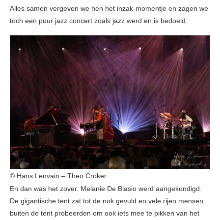
Alles samen vergeven we hen het inzak-momentje en zagen we
toch een puur jazz concert zoals jazz werd en is bedoeld.
© Hans Lenvain – Theo Croker
En dan was het zover. Melanie De Biasio werd aangekondigd.
De gigantische tent zat tot de nok gevuld en vele rijen mensen
buiten de tent probeerden om ook iets mee te pikken van het