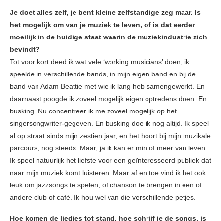
Je doet alles zelf, je bent kleine zelfstandige zeg maar. Is
het mogelijk om van je muziek te leven, of is dat eerder
moeilijk in de huidige staat waarin de muziekindustrie zich
bevindt?
Tot voor kort deed ik wat vele ‘working musicians’ doen; ik
speelde in verschillende bands, in mijn eigen band en bij de
band van Adam Beattie met wie ik lang heb samengewerkt. En
daarnaast poogde ik zoveel mogelijk eigen optredens doen. En
busking. Nu concentreer ik me zoveel mogelijk op het
singersongwriter-gegeven. En busking doe ik nog altijd. Ik speel
al op straat sinds mijn zestien jaar, en het hoort bij mijn muzikale
parcours, nog steeds. Maar, ja ik kan er min of meer van leven.
Ik speel natuurlijk het liefste voor een geïnteresseerd publiek dat
naar mijn muziek komt luisteren. Maar af en toe vind ik het ook
leuk om jazzsongs te spelen, of chanson te brengen in een of
andere club of café. Ik hou wel van die verschillende petjes.
Hoe komen de liedjes tot stand, hoe schrijf je de songs, is