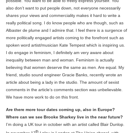
possible. You want to be able to freely express yourself. You
also don’t want to put people down, not everyone necessarily
shares your views and commerciality makes it hard to write a
really political song. I do know people who are though, such as
Albaster de plume and I admire that. I feel there is a surgence of
more politically engaged artists coming to the forefront such as
spoken word artist/musician Kate Tempest which is inspiring us.
I do engage in feminism, I definitely am very aware about
inequality between man and woman. Feminism is actually
believing that women deserve the same as men. Are equal. My
friend, studio sound engineer Gracie Banks, recently wrote an
article about being a lady in the studio. The amount of sexist
comments in the article’s comments section was unbelievable.
We have more work to do on this front.
Are there more tour dates coming up, also in Europe?
Where can we see Brooke Sharkey live in the near future?
I’m doing a UK tour in october with an artist called Blair Dunlop.
th
In november 17
I play in London at The Union chapel, with