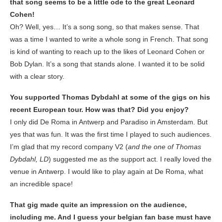
that song seems to be a little ode to the great Leonard
Cohen!
Oh? Well, yes… It’s a song song, so that makes sense. That
was a time I wanted to write a whole song in French. That song
is kind of wanting to reach up to the likes of Leonard Cohen or
Bob Dylan. It’s a song that stands alone. I wanted it to be solid
with a clear story.
You supported Thomas Dybdahl at some of the gigs on his
recent European tour. How was that? Did you enjoy?
I only did De Roma in Antwerp and Paradiso in Amsterdam. But
yes that was fun. It was the first time I played to such audiences.
I’m glad that my record company V2 (
and the one of Thomas
Dybdahl, LD
) suggested me as the support act. I really loved the
venue in Antwerp. I would like to play again at De Roma, what
an incredible space!
That gig made quite an impression on the audience,
including me. And I guess your belgian fan base must have