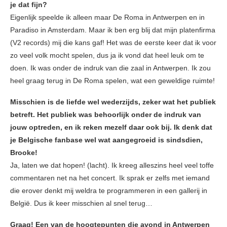
je dat fijn?
Eigenlijk speelde ik alleen maar De Roma in Antwerpen en in
Paradiso in Amsterdam. Maar ik ben erg blij dat mijn platenfirma
(V2 records) mij die kans gaf! Het was de eerste keer dat ik voor
zo veel volk mocht spelen, dus ja ik vond dat heel leuk om te
doen. Ik was onder de indruk van die zaal in Antwerpen. Ik zou
heel graag terug in De Roma spelen, wat een geweldige ruimte!
Misschien is de liefde wel wederzijds, zeker wat het publiek
betreft. Het publiek was behoorlijk onder de indruk van
jouw optreden, en ik reken mezelf daar ook bij. Ik denk dat
je Belgische fanbase wel wat aangegroeid is sindsdien,
Brooke!
Ja, laten we dat hopen! (lacht). Ik kreeg alleszins heel veel toffe
commentaren net na het concert. Ik sprak er zelfs met iemand
die erover denkt mij weldra te programmeren in een gallerij in
België. Dus ik keer misschien al snel terug…
Graag! Een van de hoogtepunten die avond in Antwerpen