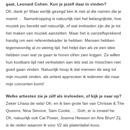
gaat, Leonard Cohen. Kun je jezelf daar in vinden?
Oh, dank je! Maar eerlijk gezegd kén ik niet al die namen die je
noemt… Namedropping is natuurlijk niet het belangrijkste, hoe
muziek jou bereikt wel natuurlijk, of wat invloeden zijn die je tot
het maken van muziek aanzetten. Maar het is vanzelfsprekend
handig om een referentiekader te hebben. Mensen hebben
tegenwoordig al zo weinig tijd, het helpt dan als ze een idee
hebben over wat ze gaan te horen of/en zien krijgen. Ze willen
hun kostbare tijd niet verkwisten aan iets wat ze misschien niet
goed gaan vinden. Natuurlijk hoop ik dat mensen de weg tot
mijn muziek vinden, als artiest apprecieer ik iedereen die naar
mijn concerten komt!
Welke artiesten zie je zélf als invloeden, of kijk je naar op?
Zeker Lhasa de sela! Oh, en ik ben grote fan van Chrissie & The
Queens, Nina Simone, Sam Cooke, … Goh, er is zoveel he.
Oh, natuurlijk ook Cat Power, Joanna Hewson en Ane Brun! Zij
is de reden waarom ik voor V2 als platenlabel koos.