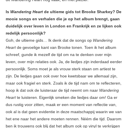
Is
Wandering Heart
de ultieme gids tot Brooke Sharkey? De
mooie songs en verhalen die je op het album brengt, gaan
duidelijk over leven in London en Frankrijk en ze lijken ook
redelijk persoonlijk?
Goh, de ultieme gids… Ik denk dat de songs op
Wandering
Heart
de gevoelige kant van Brooke tonen. Toen ik het album
schreef, gunde ik mezelf de tijd om na te denken over mijn
leven, over mijn relaties ook. Ja, de liedjes zijn inderdaad eerder
persoonlijk. Soms moet je als vrouw sterk staan om artiest te
zijn. De liedjes gaan ook over hoe kwetsbaar we allemaal zijn,
maar ook fragiel en sterk. Zoals ik de tijd nam om te reflecteren,
hoop ik dat ook de luisteraar de tijd neemt om naar
Wandering
Heart
te luisteren. Eigenlijk smeken die liedjes daar om! Ga er
dus rustig voor zitten, maak er een moment van reflectie van,
ook al is dat geen evidentie in deze maatschappij waarin we van
het ene naar het andere moeten rennen. Néém die tijd. Daarom
ben ik trouwens ook blij dat het album ook op vinyl te verkrijgen