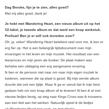
Dag Brooke, fijn je te zien, alles goed?
Met mij alles goed, dank je!
Je hebt met Wandering Heart, een nieuw album uit op het
V2-label, je tweede album en dat werd een knap werkstuk.
Proficat! Ben je er zelf ook tevreden over?
Oh, ja, zeker!
Wandering Heart
betekent veel voor me, ik ben er
erg fier op. Het is een belangrijk tijdsdocument over mijn
ervaringen in het leven en mijn muziek. Het resultaat van een
leerproces en mijn jaren als busker. De plaat maken was
behalve een uitdaging een erg aangename ervaring.
Ik ben er de persoon niet naar om naar mijn eigen muziek te
luisteren, wanneer die op plaat is gezet. Bij mijn eerste album
duurde dat ook een tijdje. Maar ik ga er vanuit dat ik mijn best
gedaan heb om een knap album af te leveren! Al ben ik al met
nieuwe liedjes bezig; op weg naar Kings Cross was ik trouwens
aan een lied aan het werken. Natuurlijk speel ik de liedjes
uit
Wandering Heart
nog vaak, en met plezier.