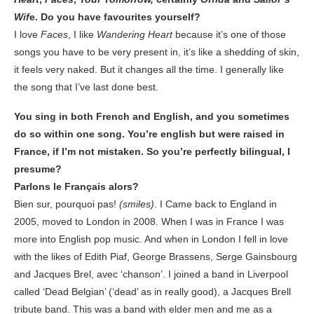
Wif
e. Do you have favourites yourself?
I love
Faces
, I like
Wandering Heart
because it’s one of those
songs you have to be very present in, it’s like a shedding of skin,
it feels very naked. But it changes all the time. I generally like
the song that I’ve last done best.
You sing in both French and English, and you sometimes
do so within one song. You’re english but were raised in
France, if I’m not mistaken. So you’re perfectly bilingual, I
presume?
Parlons le Français alors?
Bien sur, pourquoi pas!
(smiles)
. I Came back to England in
2005, moved to London in 2008. When I was in France I was
more into English pop music. And when in London I fell in love
with the likes of Edith Piaf, George Brassens, Serge Gainsbourg
and Jacques Brel, avec ‘chanson’. I joined a band in Liverpool
called ‘Dead Belgian’ (‘dead’ as in really good), a Jacques Brell
tribute band. This was a band with elder men and me as a