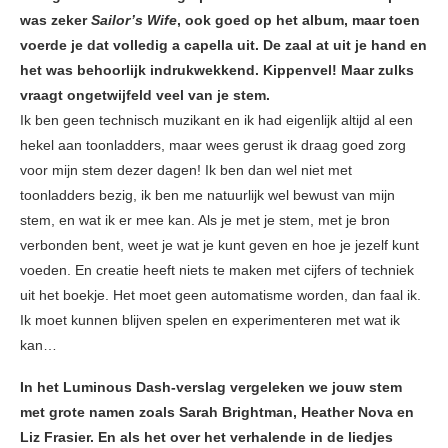
was zeker
Sailor’s Wife
, ook goed op het album, maar toen
voerde je dat volledig a capella uit. De zaal at uit je hand en
het was behoorlijk indrukwekkend. Kippenvel! Maar zulks
vraagt ongetwijfeld veel van je stem.
Ik ben geen technisch muzikant en ik had eigenlijk altijd al een
hekel aan toonladders, maar wees gerust ik draag goed zorg
voor mijn stem dezer dagen! Ik ben dan wel niet met
toonladders bezig, ik ben me natuurlijk wel bewust van mijn
stem, en wat ik er mee kan. Als je met je stem, met je bron
verbonden bent, weet je wat je kunt geven en hoe je jezelf kunt
voeden. En creatie heeft niets te maken met cijfers of techniek
uit het boekje. Het moet geen automatisme worden, dan faal ik.
Ik moet kunnen blijven spelen en experimenteren met wat ik
kan…
In het Luminous Dash-verslag vergeleken we jouw stem
met grote namen zoals Sarah Brightman, Heather Nova en
Liz Frasier. En als het over het verhalende in de liedjes