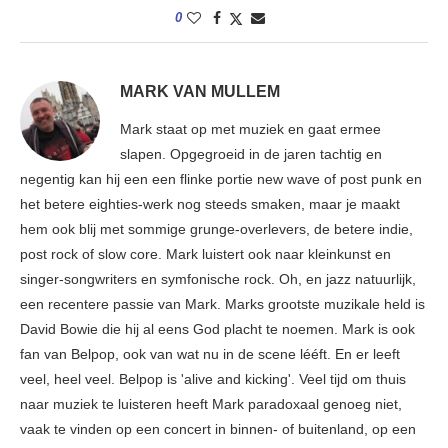
0
MARK VAN MULLEM
Mark staat op met muziek en gaat ermee
slapen. Opgegroeid in de jaren tachtig en
negentig kan hij een een flinke portie new wave of post punk en
het betere eighties-werk nog steeds smaken, maar je maakt
hem ook blij met sommige grunge-overlevers, de betere indie,
post rock of slow core. Mark luistert ook naar kleinkunst en
singer-songwriters en symfonische rock. Oh, en jazz natuurlijk,
een recentere passie van Mark. Marks grootste muzikale held is
David Bowie die hij al eens God placht te noemen. Mark is ook
fan van Belpop, ook van wat nu in de scene lééft. En er leeft
veel, heel veel. Belpop is 'alive and kicking'. Veel tijd om thuis
naar muziek te luisteren heeft Mark paradoxaal genoeg niet,
vaak te vinden op een concert in binnen- of buitenland, op een