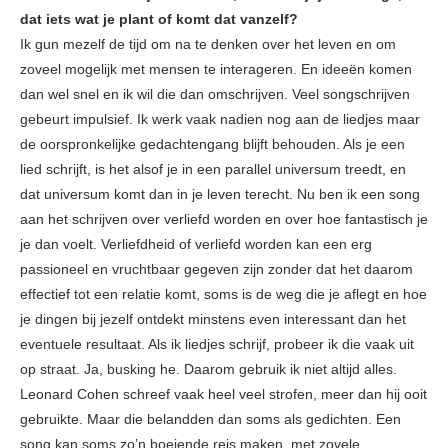
dat iets wat je plant of komt dat vanzelf?
Ik gun mezelf de tijd om na te denken over het leven en om
zoveel mogelijk met mensen te interageren. En ideeën komen
dan wel snel en ik wil die dan omschrijven. Veel songschrijven
gebeurt impulsief. Ik werk vaak nadien nog aan de liedjes maar
de oorspronkelijke gedachtengang blijft behouden. Als je een
lied schrijft, is het alsof je in een parallel universum treedt, en
dat universum komt dan in je leven terecht. Nu ben ik een song
aan het schrijven over verliefd worden en over hoe fantastisch je
je dan voelt. Verliefdheid of verliefd worden kan een erg
passioneel en vruchtbaar gegeven zijn zonder dat het daarom
effectief tot een relatie komt, soms is de weg die je aflegt en hoe
je dingen bij jezelf ontdekt minstens even interessant dan het
eventuele resultaat. Als ik liedjes schrijf, probeer ik die vaak uit
op straat. Ja, busking he. Daarom gebruik ik niet altijd alles.
Leonard Cohen schreef vaak heel veel strofen, meer dan hij ooit
gebruikte. Maar die belandden dan soms als gedichten. Een
song kan soms zo’n boeiende reis maken, met zovele