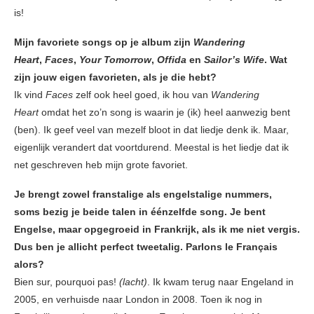
is!
Mijn favoriete songs op je album zijn
Wandering
Heart
,
Faces
,
Your Tomorrow
,
Offida
en
Sailor’s Wife
. Wat
zijn jouw eigen favorieten, als je die hebt?
Ik vind
Faces
zelf ook heel goed, ik hou van
Wandering
Heart
omdat het zo’n song is waarin je (ik) heel aanwezig bent
(ben). Ik geef veel van mezelf bloot in dat liedje denk ik. Maar,
eigenlijk verandert dat voortdurend. Meestal is het liedje dat ik
net geschreven heb mijn grote favoriet.
Je brengt zowel franstalige als engelstalige nummers,
soms bezig je beide talen in éénzelfde song. Je bent
Engelse, maar opgegroeid in Frankrijk, als ik me niet vergis.
Dus ben je allicht perfect tweetalig. Parlons le Français
alors?
Bien sur, pourquoi pas!
(lacht)
. Ik kwam terug naar Engeland in
2005, en verhuisde naar London in 2008. Toen ik nog in