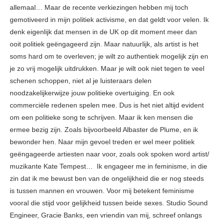
allemaal… Maar de recente verkiezingen hebben mij toch
gemotiveerd in mijn politiek activisme, en dat geldt voor velen. Ik
denk eigenlijk dat mensen in de UK op dit moment meer dan
ooit politiek geëngageerd zijn. Maar natuurlijk, als artist is het
soms hard om te overleven; je wilt zo authentiek mogelijk zijn en
je zo vrij mogelijk uitdrukken. Maar je wilt ook niet tegen te veel
schenen schoppen, niet al je luisteraars delen
noodzakelijkerwijze jouw politieke overtuiging. En ook
commerciële redenen spelen mee. Dus is het niet altijd evident
om een politieke song te schrijven. Maar ik ken mensen die
ermee bezig zijn. Zoals bijvoorbeeld Albaster de Plume, en ik
bewonder hen. Naar mijn gevoel treden er wel meer politiek
geëngageerde artiesten naar voor, zoals ook spoken word artist/
muzikante Kate Tempest… Ik engageer me in feminisme, in die
zin dat ik me bewust ben van de ongelijkheid die er nog steeds
is tussen mannen en vrouwen. Voor mij betekent feminisme
vooral die stijd voor gelijkheid tussen beide sexes. Studio Sound
Engineer, Gracie Banks, een vriendin van mij, schreef onlangs