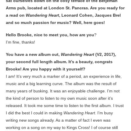
sat ourselves down on the cosy terrace of the Betjeman
Arms pub, located at London St. Pancras. Are you ready for
a read on
Wandering Heart
, Leonard Cohen, Jacques Brel
and so much passion for music? Well, here goes!
Hello Brooke, nice to meet you, how are you
?
I’m fine, thanks!
You have a new album out,
Wandering Heart
(V2, 2017),
your second full length album. It’s a beauty, congrats
Brooke! Are you happy with it yourself?
I am! It’s very much a marker of a period, an experience in life,
music and a big learning curve. The album was the result of
many years of busking. It was an enjoyable challenge. I’m not
the kind of person to listen to my own music soon after it’s
released. It took me some time to listen to the first album. I trust
I did the best I could in making
Wandering Heart
. I’m busy
writing new songs already. As a matter of fact I even was
working on a song on my way to Kings Cross! I of course still