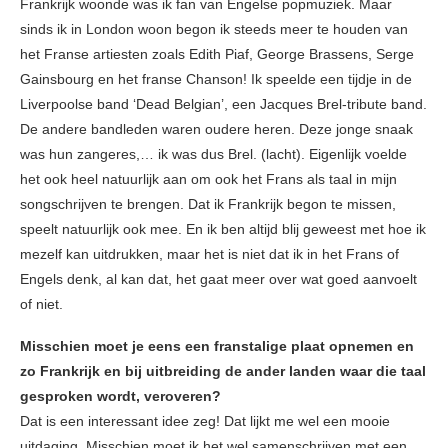
Frankrijk woonde was ik fan van Engelse popmuziek. Maar
sinds ik in London woon begon ik steeds meer te houden van
het Franse artiesten zoals Edith Piaf, George Brassens, Serge
Gainsbourg en het franse Chanson! Ik speelde een tijdje in de
Liverpoolse band ‘Dead Belgian’, een Jacques Brel-tribute band.
De andere bandleden waren oudere heren. Deze jonge snaak
was hun zangeres,… ik was dus Brel. (lacht). Eigenlijk voelde
het ook heel natuurlijk aan om ook het Frans als taal in mijn
songschrijven te brengen. Dat ik Frankrijk begon te missen,
speelt natuurlijk ook mee. En ik ben altijd blij geweest met hoe ik
mezelf kan uitdrukken, maar het is niet dat ik in het Frans of
Engels denk, al kan dat, het gaat meer over wat goed aanvoelt
of niet.
Misschien moet je eens een franstalige plaat opnemen en
zo Frankrijk en bij uitbreiding de ander landen waar die taal
gesproken wordt, veroveren?
Dat is een interessant idee zeg! Dat lijkt me wel een mooie
uitdaging. Misschien moet ik het wel samenschrijven met een