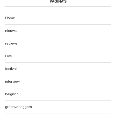
PAGINA’S
Home
nieuws
reviews
Live
festival
interview
belgisch
grensverleggers