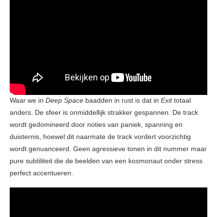
Waar we in
Deep Space
baadden in rust is dat in
Exit
totaal
anders. De sfeer is onmiddellijk strakker gespannen. De track
wordt gedomineerd door noties van paniek, spanning en
duisternis, hoewel dit naarmate de track vordert voorzichtig
wordt genuanceerd. Geen agressieve tonen in dit nummer maar
pure subtiliteit die de beelden van een kosmonaut onder stress
perfect accentueren.