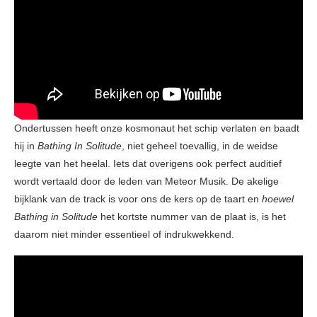
Ondertussen heeft onze kosmonaut het schip verlaten en baadt
hij in
Bathing In Solitude
, niet geheel toevallig, in de weidse
leegte van het heelal. Iets dat overigens ook perfect auditief
wordt vertaald door de leden van Meteor Musik. De akelige
bijklank van de track is voor ons de kers op de taart en
hoewel
Bathing in Solitude
het kortste nummer van de plaat is, is het
daarom niet minder essentieel of indrukwekkend.