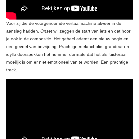
Voor zij die de voorgenoemde vertaalmachine alweer in de
aanslag hadden,
Onset
wil zeggen de start van iets en dat hoor
je ook in de compositie. Het geheel ademt een nieuw begin en
een gevoel van bevrijding. Prachtige melancholie, grandeur en
idylle doorspekken het nummer dermate dat het als luisteraar
moeilijk is om er niet emotioneel van te worden. Een prachtige
track.