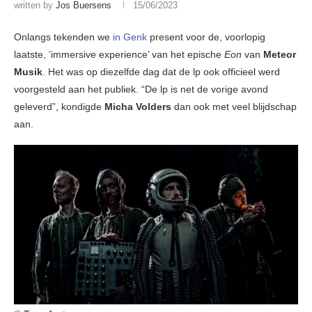
written by
Jos Buersens
15/06/2023
Onlangs tekenden we
in Genk
present voor de, voorlopig
laatste, ‘immersive experience’ van het epische
Eon
van
Meteor
Musik
. Het was op diezelfde dag dat de lp ook officieel werd
voorgesteld aan het publiek. “De lp is net de vorige avond
geleverd”, kondigde
Micha Volders
dan ook met veel blijdschap
aan.