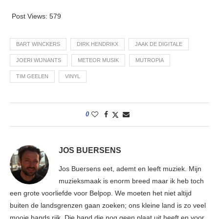
Post Views:
579
BART WINCKERS
DIRK HENDRIKX
JAAK DE DIGITALE
JOERI WIJNANTS
METEOR MUSIK
MUTROPIA
TIM GEELEN
VINYL
0
JOS BUERSENS
Jos Buersens eet, ademt en leeft muziek. Mijn
muzieksmaak is enorm breed maar ik heb toch
een grote voorliefde voor Belpop. We moeten het niet altijd
buiten de landsgrenzen gaan zoeken; ons kleine land is zo veel
mooie bands rijk. Die band die nog geen plaat uit heeft en voor