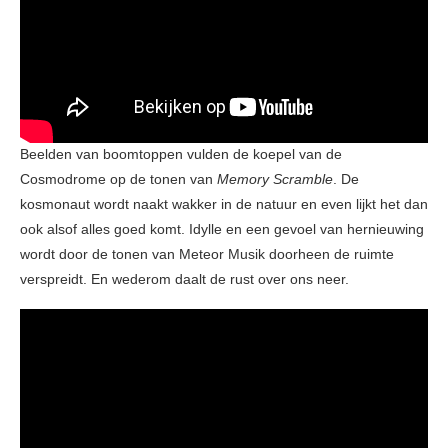
Beelden van boomtoppen vulden de koepel van de
Cosmodrome op de tonen van
Memory Scramble
. De
kosmonaut wordt naakt wakker in de natuur en even lijkt het dan
ook alsof alles goed komt. Idylle en een gevoel van hernieuwing
wordt door de tonen van Meteor Musik doorheen de ruimte
verspreidt. En wederom daalt de rust over ons neer.