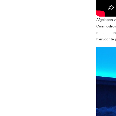
Afgelopen z
Cosmodro
moesten ond
hiervoor te