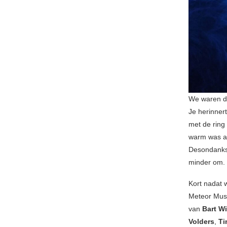
We waren da
Je herinnert
met de ring
warm was al
Desondanks w
minder om.
Kort nadat w
Meteor Musi
van
Bart W
Volders
,
Ti