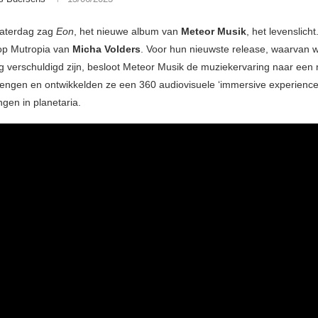
zaterdag zag
Eon
, het nieuwe album van
Meteor Musik
, het levenslich
op Mutropia van
Micha Volders
. Voor hun nieuwste release, waarvan wi
g verschuldigd zijn, besloot Meteor Musik de muziekervaring naar een
rengen en ontwikkelden ze een 360 audiovisuele ‘immersive experience’ 
gen in planetaria.