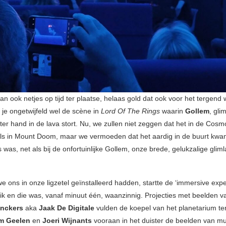
n ook netjes op tijd ter plaatse, helaas gold dat ook voor het tergend
 je ongetwijfeld wel de scène in
Lord Of The Rings
waarin
Gollem
, gli
 ter hand in de lava stort. Nu, we zullen niet zeggen dat het in de Co
s in Mount Doom, maar we vermoeden dat het aardig in de buurt kwa
as, net als bij de onfortuinlijke Gollem, onze brede, gelukzalige gliml
e ons in onze ligzetel geïnstalleerd hadden, startte de ‘immersive exp
k en die was, vanaf minuut één, waanzinnig. Projecties met beelden 
inckers
aka
Jaak De Digitale
vulden de koepel van het planetarium ter
m Geelen
en
Joeri Wijnants
vooraan in het duister de beelden van m