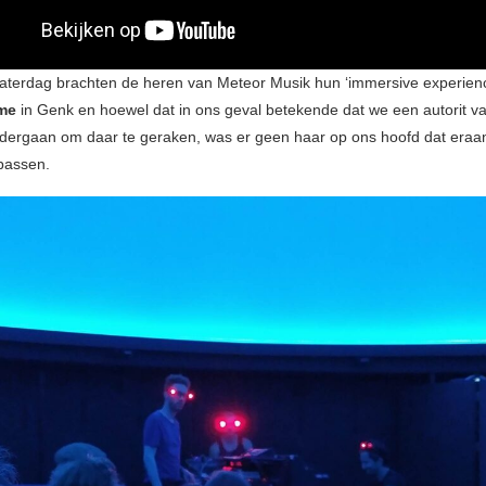
aterdag brachten de heren van Meteor Musik hun ‘immersive experienc
me
in Genk en hoewel dat in ons geval betekende dat we een autorit v
ergaan om daar te geraken, was er geen haar op ons hoofd dat eraa
 passen.