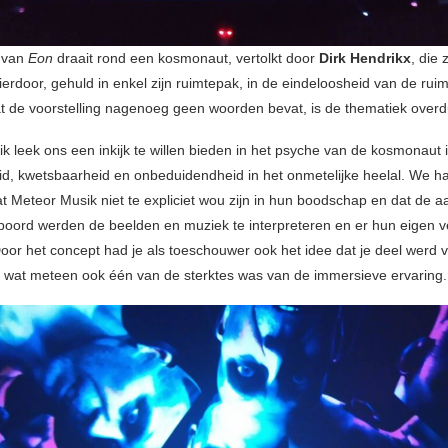
l van
Eon
draait rond een kosmonaut, vertolkt door
Dirk Hendrikx
, die 
ierdoor, gehuld in enkel zijn ruimtepak, in de eindeloosheid van de ruim
 de voorstelling nagenoeg geen woorden bevat, is de thematiek overdu
 leek ons een inkijk te willen bieden in het psyche van de kosmonaut in
id, kwetsbaarheid en onbeduidendheid in het onmetelijke heelal. We 
at Meteor Musik niet te expliciet wou zijn in hun boodschap en dat de 
poord werden de beelden en muziek te interpreteren en er hun eigen v
oor het concept had je als toeschouwer ook het idee dat je deel werd 
g, wat meteen ook één van de sterktes was van de immersieve ervaring.