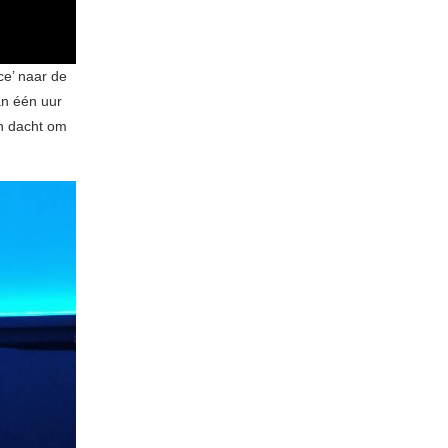
e’ naar de
an één uur
n dacht om