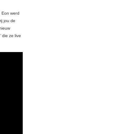
t. Eon werd
j jou de
 nieuw
die ze live