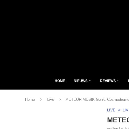
HOME
NIEUWS
REVIEWS
Home
Live
METEOR MUSIK Genk, Cosmodrome (
LIVE
LI
METEO
written by
Jo