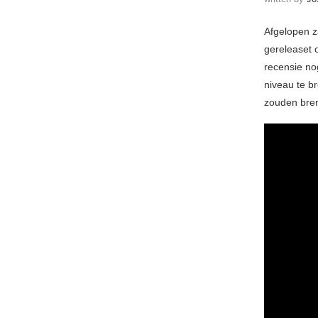
Afgelopen 
gereleaset 
recensie no
niveau te b
zouden bren