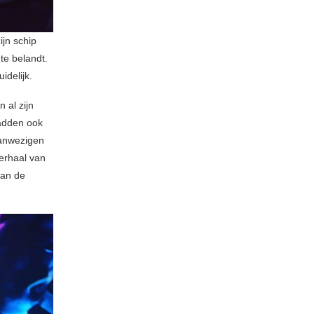
zijn schip
te belandt.
idelijk.
 al zijn
hadden ook
aanwezigen
erhaal van
van de