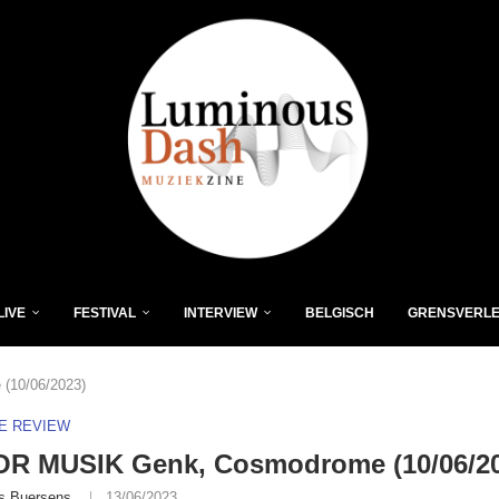
LIVE
FESTIVAL
INTERVIEW
BELGISCH
GRENSVERL
10/06/2023)
VE REVIEW
R MUSIK Genk, Cosmodrome (10/06/20
s Buersens
13/06/2023