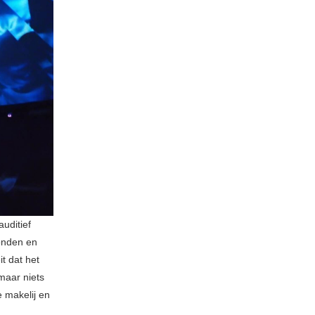
uditief
onden en
t dat het
maar niets
 makelij en