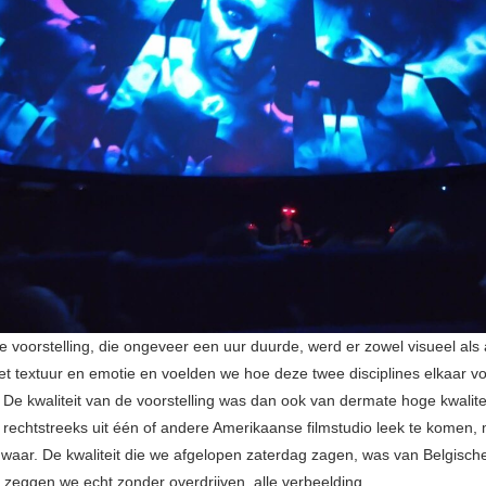
 voorstelling, die ongeveer een uur duurde, werd er zowel visueel als a
t textuur en emotie en voelden we hoe deze twee disciplines elkaar v
 De kwaliteit van de voorstelling was dan ook van dermate hoge kwalitei
 rechtstreeks uit één of andere Amerikaanse filmstudio leek te komen, 
waar. De kwaliteit die we afgelopen zaterdag zagen, was van Belgische
it zeggen we echt zonder overdrijven, alle verbeelding.