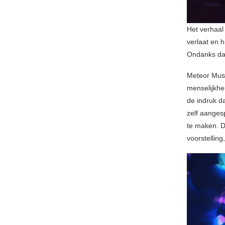
Het verhaa
verlaat en h
Ondanks dat
Meteor Musik
menselijkhe
de indruk d
zelf aanges
te maken. D
voorstellin