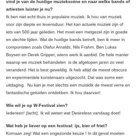
vind je van de huidige muziekscène en naar welke bands of
artiesten luister je nu?
Ik ben niet echt thuis in populaire muziek. Ik hou van muziek
voor zijn diepte en levensduur. Het kan actuele muziek zijn of
iets van 500 jaar geleden. Het moet een metgezel zijn in goede
en slechte tijden. Wat de huidige bands betreft, ben ik meer in
componisten zoals Olafur Arnalds, Nils Frahm, Ben Lukas
Boysen en Derek Gripper, wiens werk ik aanbid. De hele manier
waarop we muziek behandelen is de afgelopen jaren zo veel
veranderd. Het is best geweldig. Ik heb altijd de meest obscure
en experimentele kunstenaars uitgezocht. Dat was soms een
uitdaging. Nu kan je met slechts een muisklik de meest verre en
fantastische geluiden ontdekken. Ik hou daarvan!
Wie wil je op W-Festival zien?
Iedereen! (lacht). Ik wil weten wat Desireless vandaag doet!
Wat heb je liever op een festival: ijs, bier of friet?
Komaan zeg! Wat een ongezonde keuze ! In dit geval moeten