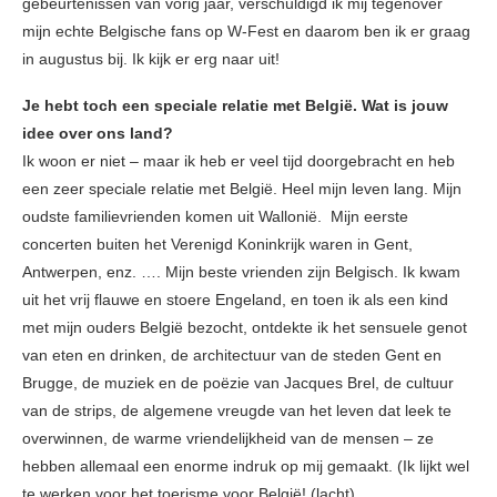
gebeurtenissen van vorig jaar, verschuldigd ik mij tegenover
mijn echte Belgische fans op W-Fest en daarom ben ik er graag
in augustus bij. Ik kijk er erg naar uit!
Je hebt toch een speciale relatie met België. Wat is jouw
idee over ons land?
Ik woon er niet – maar ik heb er veel tijd doorgebracht en heb
een zeer speciale relatie met België. Heel mijn leven lang. Mijn
oudste familievrienden komen uit Wallonië. Mijn eerste
concerten buiten het Verenigd Koninkrijk waren in Gent,
Antwerpen, enz. …. Mijn beste vrienden zijn Belgisch. Ik kwam
uit het vrij flauwe en stoere Engeland, en toen ik als een kind
met mijn ouders België bezocht, ontdekte ik het sensuele genot
van eten en drinken, de architectuur van de steden Gent en
Brugge, de muziek en de poëzie van Jacques Brel, de cultuur
van de strips, de algemene vreugde van het leven dat leek te
overwinnen, de warme vriendelijkheid van de mensen – ze
hebben allemaal een enorme indruk op mij gemaakt. (Ik lijkt wel
te werken voor het toerisme voor België! (lacht)