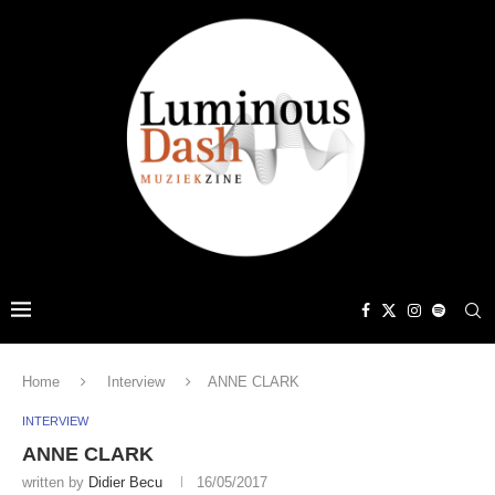
Home
Interview
ANNE CLARK
INTERVIEW
ANNE CLARK
written by
Didier Becu
16/05/2017