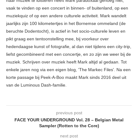
naar muziek te luisteren heeft Mark paradoxaal genoeg niet,
vaak te vinden op een concert in binnen- of buitenland, op een
muziekquiz of op een andere culturele activiteit. Mark wandelt
jaarlijks zijn 100 kilometertjes in het Bornemse ommeland (de
beruchte Dodentocht), is actief in het socio-culturele leven en
pikt graag een tentoonstelling mee, bij voorkeur over
hedendaagse kunst of fotografie, al dan niet tijdens een city-trip,
liefst gecombineerd met een concertje, en zo zijn we weer bij de
muziek. Schrijven over muziek heeft Mark altijd al gedaan. Tot
enkele jaren nog via een eigen blog, 'The Markec Files'. Na een
korte passage bij Peek-A-Boo maakt Mark sinds 2016 deel uit
van de Luminous Dash-familie.
previous post
FACE YOUR UNDERGROUND Vol. 28 – Belgian Metal
Sampler (Rotten to the Core)
next post