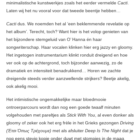
minimalistische kunstwerkjes zoals het eerder vermelde
Cacti
.
Laten wij het nu vooral voor dat tweede beentje hebben…
Cacti
dus. We noemden het al ‘een beklemmende revelatie op
het album’. Terecht, toch? Want hier is het volop genieten van
het bijzondere stemgeluid van O’ Hanna én haar
songwriterschap. Haar vocalen klinken hier erg jazzy en gloomy.
Het ingetogen instrumentarium klinkt ronduit dreigend en hoe
ver ook op de achtergrond, toch bijzonder aanwezig, zo de
dramatiek en intensiteit benadrukkend… Horen we zachte
dreigende steeds verder aanzwellende strijkers? Beetje akelig,
ook akelig mooi.
Het intimistische ongemakkelijke maar bloedmooie
ontroerparcours wordt dan nog een goede twaalf minuten
volgehouden met pareltjes als
Stick With You
, al even donker als
gloomy of zeker ook het erg frèle in het Grieks gezongen
Driving
(Έτσι Όπως Τρέχουμε)
met als afsluiter
Deep Is The Night
dat je
nog eens stevig kopje onder duwt met stompjes in de maag.