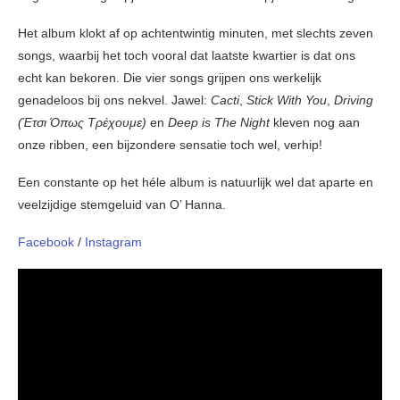
Het album klokt af op achtentwintig minuten, met slechts zeven
songs, waarbij het toch vooral dat laatste kwartier is dat ons
echt kan bekoren. Die vier songs grijpen ons werkelijk
genadeloos bij ons nekvel. Jawel:
Cacti
,
Stick With You
,
Driving
(Έτσι Όπως Τρέχουμε)
en
Deep is The Night
kleven nog aan
onze ribben, een bijzondere sensatie toch wel, verhip!
Een constante op het héle album is natuurlijk wel dat aparte en
veelzijdige stemgeluid van O’ Hanna.
Facebook
/
Instagram