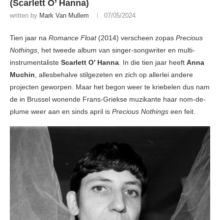
(Scarlett O’ Hanna)
written by
Mark Van Mullem
07/05/2024
Tien jaar na
Romance Float
(2014) verscheen zopas
Precious
Nothings
, het tweede album van singer-songwriter en multi-
instrumentaliste
Scarlett O’ Hanna
. In die tien jaar heeft
Anna
Muchin
, allesbehalve stilgezeten en zich op allerlei andere
projecten geworpen. Maar het begon weer te kriebelen dus nam
de in Brussel wonende Frans-Griekse muzikante haar nom-de-
plume weer aan en sinds april is
Precious Nothings
een feit.