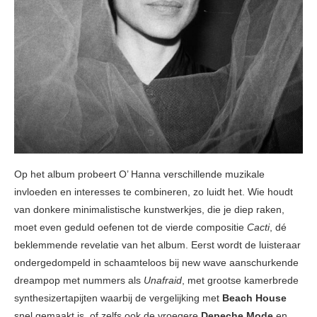
Op het album probeert O’ Hanna verschillende muzikale
invloeden en interesses te combineren, zo luidt het. Wie houdt
van donkere minimalistische kunstwerkjes, die je diep raken,
moet even geduld oefenen tot de vierde compositie
Cacti
, dé
beklemmende revelatie van het album. Eerst wordt de luisteraar
ondergedompeld in schaamteloos bij new wave aanschurkende
dreampop met nummers als
Unafraid
, met grootse kamerbrede
synthesizertapijten waarbij de vergelijking met
Beach House
snel gemaakt is, of zelfs ook de vroegere
Depeche Mode
en